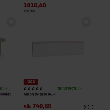
1010,40
1263,00
-20%
E
TILAUSTUOTE
pöydät
Anton tv-taso A6.4
740,80
Alk.