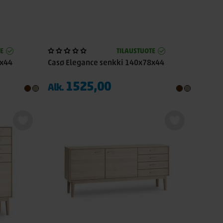
E
TILAUSTUOTE
8x44
Casø Elegance senkki 140x78x44
1525,00
Alk.