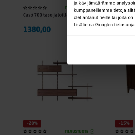
-20%
ja kävijämäärämme analysoim
TILAUSTUOTE
kumppaneillemme tietoja siitä
Casø 700 taso jaloilla
Moore hy
olet antanut heille tai joita o
Lisätietoa Googlen tietosuoj
1380,00
12
Alk.
1560,00
-20%
-15%
TILAUSTUOTE