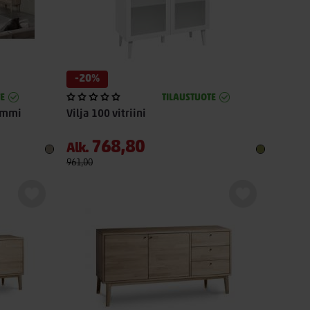
-20%
E
TILAUSTUOTE
tammi
Vilja 100 vitriini
768,80
Alk.
961,00