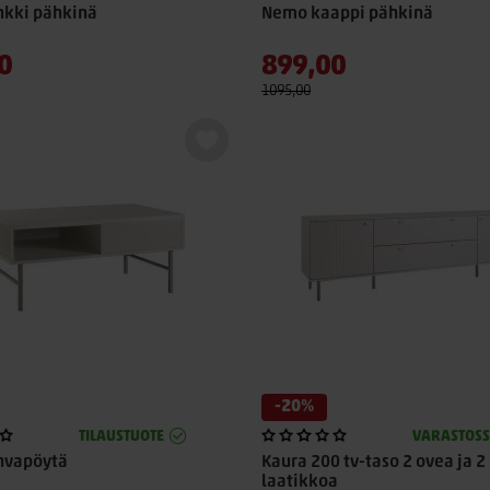
kki pähkinä
Nemo kaappi pähkinä
0
899,00
1095,00
-20%
TILAUSTUOTE
VARASTOS
hvapöytä
Kaura 200 tv-taso 2 ovea ja 2
laatikkoa