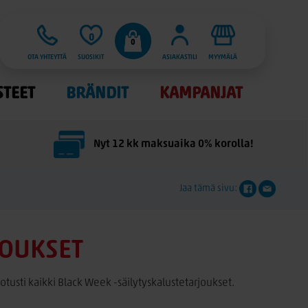
0
0
OTA YHTEYTTÄ
SUOSIKIT
ASIAKASTILI
MYYMÄLÄ
STEET
BRÄNDIT
KAMPANJAT
Nyt 12 kk maksuaika 0% korolla!
Jaa tämä sivu:
JOUKSET
ootusti kaikki Black Week -säilytyskalustetarjoukset.