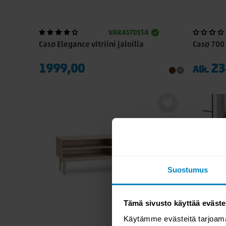
VARASTOSSA
Casø Elegance vitriini jaloilla
Casø 700 
1999,00
23
Alk.
Suostumus
Tämä sivusto käyttää eväste
Käytämme evästeitä tarjoama