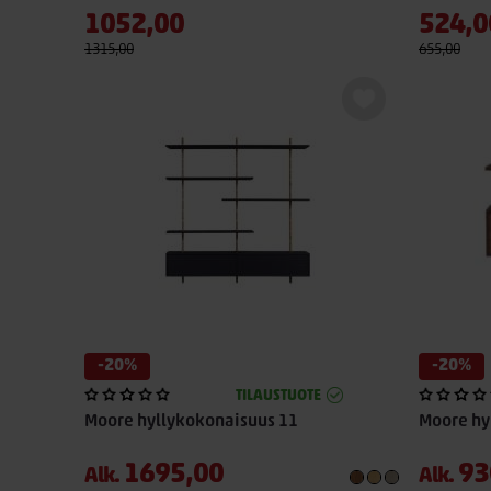
1052,00
524,0
1315,00
655,00
-20%
-20%
TILAUSTUOTE
Moore hyllykokonaisuus 11
Moore hy
1695,00
93
Alk.
Alk.