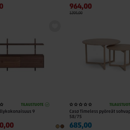
0
964,00
1205,00
TILAUSTUOTE
TILAUSTUOT
llykokonaisuus 9
Casø Timeless pyöreät sohva
58/75
0,00
685,00