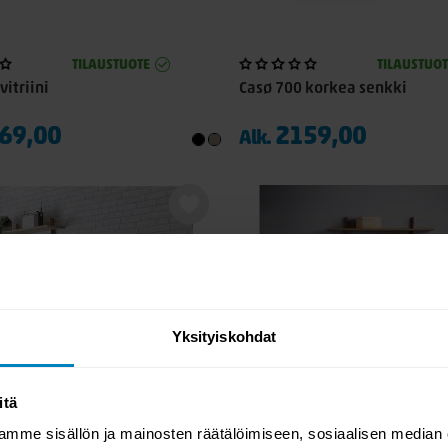
TILAUSTUOTE
TILAUSTUOT
vitriini
Casø 700 korkea senkki
69,00
2159,00
Alk.
Yksityiskohdat
itä
mme sisällön ja mainosten räätälöimiseen, sosiaalisen median