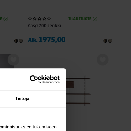
E
TILAUSTUOTE
Casø 700 senkki
1975,00
Alk.
Tietoja
 ominaisuuksien tukemiseen