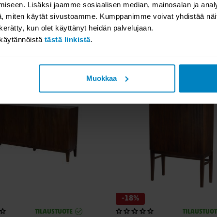
-20%
iseen. Lisäksi jaamme sosiaalisen median, mainosalan ja analy
TILAUSTUOTE
TILAUSTUOT
, miten käytät sivustoamme. Kumppanimme voivat yhdistää näitä t
llykokonaisuus A
Moore hyllykokonaisuus B
n kerätty, kun olet käyttänyt heidän palvelujaan.
akäytännöistä
tästä linkistä
.
45,00
1770,00
Alk.
2215,00
Muokkaa
-18%
TILAUSTUOTE
TILAUSTUOT