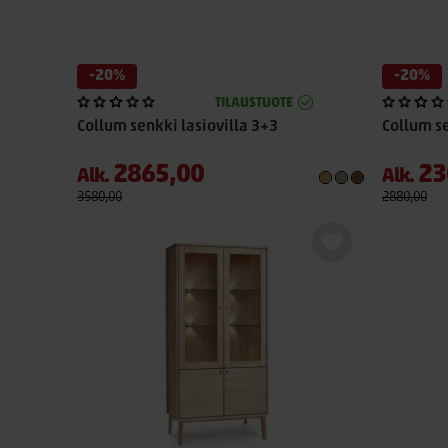
-20%
-20%
TILAUSTUOTE
Collum senkki lasiovilla 3+3
Collum s
2865,00
23
Alk.
Alk.
3580,00
2880,00