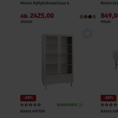
Moore hyllykokonaisuus 6
Nemo sen
2425,00
849,0
Alk.
3030,00
998,00
-20%
-20%
TILAUSTUOTE
Kaura vitriini
Kaura so