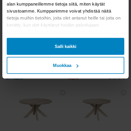
alan kumppaneillemme tietoja siitä, miten käytät
sivustoamme. Kumppanimme voivat yhdistää näitä
tietoja muihin tietoihin, joita olet antanut heille tai joita on
kerätty, kun olet käyttänyt heidän palvelujaan.
Lisätietoa Googlen tietosuojakäytännöistä
tästä linkistä
.
Aina edullinen
Salli kaikki
MYYMÄLÄSTÄ
VARASTOSSA
Woodcraft pyöreä pöytä
Lana jakkara
Muokkaa
1773,00
45,00