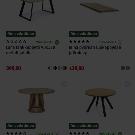
Aina edullinen
Aina edullinen
VARASTOSSA
TILAUSTUOTE
Lana lankkupöytä 90x150
Elina pyöreän ruokapöydän
metallijalalla
jatkolevy
399,00
139,00
Aina edullinen
Aina edullinen
TILAUSTUOTE
VARASTOSSA