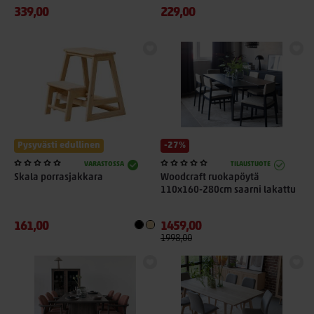
339,00
229,00
Pysyvästi edullinen
-27%
VARASTOSSA
TILAUSTUOTE
Skala porrasjakkara
Woodcraft ruokapöytä
110x160-280cm saarni lakattu
161,00
1459,00
1998,00