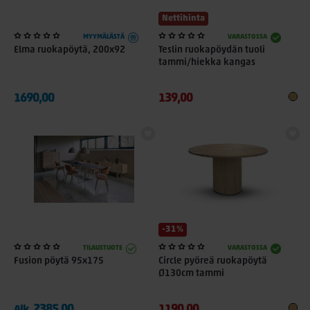
Nettihinta
MYYMÄLÄSTÄ
VARASTOSSA
Elma ruokapöytä, 200x92
Teslin ruokapöydän tuoli
tammi/hiekka kangas
1690,00
139,00
-31%
TILAUSTUOTE
VARASTOSSA
Fusion pöytä 95x175
Circle pyöreä ruokapöytä
Ø130cm tammi
2385,00
1190,00