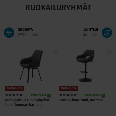
RUOKAILURYHMÄT
SUODATA
LAJITTELE
279 tuotetta
Uutuudet
Nettihinta
Nettihinta
VARASTOSSA
VARASTOSSA
Alma pyörivä ruokapöydän
Cowley baarituoli, Harmaa
tuoli, Tumman harmaa