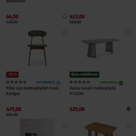
Valkoinen
64,50
415,00
129,00
520,00
-21%
Aina edullinen
MYYMÄLÄSTÄ
VARASTOSSA
Tribe Lux ruokapöydän tuoli,
Kaisa ovaali ruokapöytä
kangas
97x200
479,00
529,00
605,00