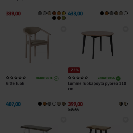
339,00
433,00
-22%
TILAUSTUOTE
VARASTOSSA
Gitte tuoli
Lumme ruokapöytä pyöreä 110
cm
407,00
399,00
510,00