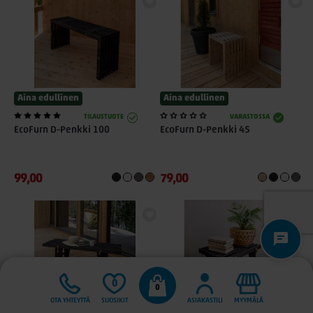
Aina edullinen
Aina edullinen
TILAUSTUOTE
VARASTOSSA
EcoFurn D-Penkki 100
EcoFurn D-Penkki 45
99,00
79,00
0
0
OTA YHTEYTTÄ
SUOSIKIT
ASIAKASTILI
MYYMÄLÄ
Aina edullinen
Aina edullinen