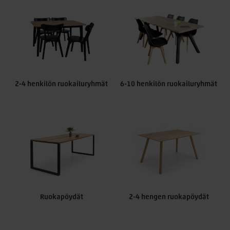
monissa eri muodoissa, kuten mm. pyöreitä pöytiä,
suorakaiteen muotoisia pöytiä ja neliskulmaisia pöytiä. Pöytiä
löytyy myös eri tyylisinä, kuten mm. siroina, massiivisina ja
rouheina. Meiltä Kallen Kalusteesta löydät kaiken kokoiset
ruokapöydät, niin kiinteä kantisena kuin jatkettavana.
Tuotesivulta voit valita myös ruokailuryhmän värin. Useissa
ruokailuryhmissä on useita eri värivaihtoehtoja, joista voit
valita sinun sisustukseen sopivimman värin.
2-4 henkilön ruokailuryhmät
6-10 henkilön ruokailuryhmät
Tarvitsetko pienen 1-2 hengen ruokailuryhmän tai 4-6
hengen ruokailuryhmän vai mahdollisesti jatkettavan
ruokapöydän? Jos tilasi mahdollistaa suuren 8-10 hengen
ruokailuryhmän niin meiltä löydät myös isommat
ruokailuryhmä kokonaisuudet.
Ruokailuryhmän tuolit
Ruokailyryhmän tuolien valintaan kannattaa myös käyttää
aikaa ja jos mahdollista, myös kokeilla erilaisten tuolien
Ruokapöydät
2-4 hengen ruokapöydät
istuintuntumaa. Hyvä ruokatuoli on tukeva ja siinä on helppo
istua ryhdikkäästi. Tuoli on hyvä valita myös tyylikkyyden