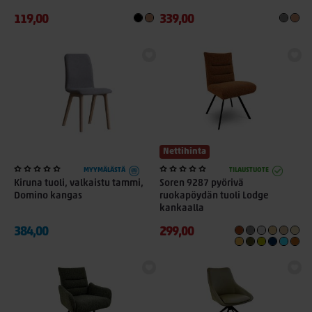
119,00
339,00
Nettihinta
MYYMÄLÄSTÄ
TILAUSTUOTE
Kiruna tuoli, valkaistu tammi,
Soren 9287 pyörivä
Domino kangas
ruokapöydän tuoli Lodge
kankaalla
384,00
299,00
+ 1