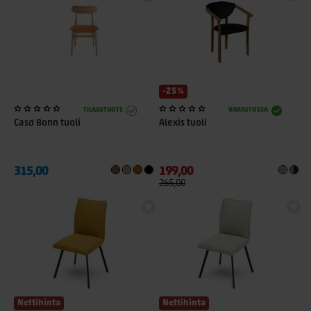
-25%
TILAUSTUOTE
VARASTOSSA
Casø Bonn tuoli
Alexis tuoli
315,00
199,00
265,00
Nettihinta
Nettihinta