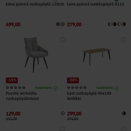
Elina pyöreä ruokapöytä 130cm
Lana pyöreä lankkupöytä Ø115
499,00
279,00
-15%
-20%
TILAUSTUOTE
TILAUSTUOTE
Puente verhoiltu
East ruokapöytä 90x180
ruokapöydäntuoli
Antiikki
129,00
299,00
151,00
374,00