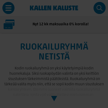
Oma varasto, nopeat toimitukset!
RUOKAILURYHMÄ
NETISTÄ
Kodin ruokailuryhmä on yksi käytetyimpiä kodin
huonekaluja. Siksi ruokapöydän valinta on yksi keittiön
sisustuksen tärkeimmistä päätöksistä. Ruokailuryhmä on
tärkeää valita myös niin, että se sopii kodin muun sisustuksen
kanssa yhteen. Olemme luoneet valmiita ruokailuryhmä
paketteja, joista voit valita itsellesi mieluisimman.
Laajasta ruokailuryhmä valikoimastamme löydät pöytiä