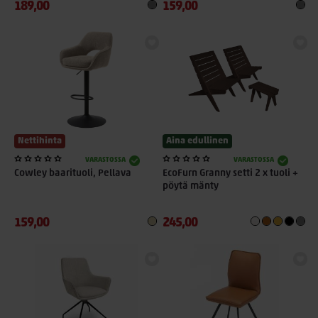
189,00
159,00
Nettihinta
Aina edullinen
VARASTOSSA
VARASTOSSA
Cowley baarituoli, Pellava
EcoFurn Granny setti 2 x tuoli +
pöytä mänty
159,00
245,00