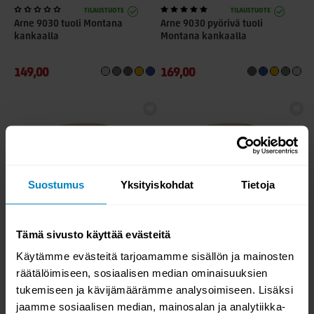
TILAUSTUOTE
TILAUSTUOTE
Arne 9030 tuoli Montana
Arne 9030 pyörivä tuoli
kankaalla
Montana kankaalla
149,00
169,00
Suostumus
Yksityiskohdat
Tietoja
Aina edullinen
Aina edullinen
TILAUSTUOTE
TILAUSTUOTE
Tämä sivusto käyttää evästeitä
Lana lankkupöytä pyöreä
Lana jatkettava lankkupöytä
Ø115, tammi
pyöreä Ø115, tammi
Käytämme evästeitä tarjoamamme sisällön ja mainosten
räätälöimiseen, sosiaalisen median ominaisuuksien
595,00
795,00
tukemiseen ja kävijämäärämme analysoimiseen. Lisäksi
jaamme sosiaalisen median, mainosalan ja analytiikka-