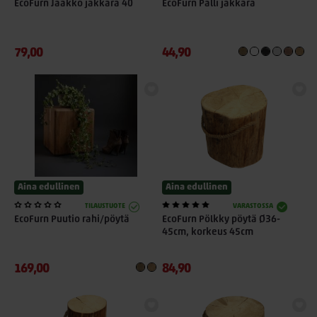
EcoFurn Jaakko jakkara 40
EcoFurn Palli jakkara
79,00
44,90
Aina edullinen
Aina edullinen
TILAUSTUOTE
VARASTOSSA
EcoFurn Puutio rahi/pöytä
EcoFurn Pölkky pöytä Ø36-
45cm, korkeus 45cm
169,00
84,90