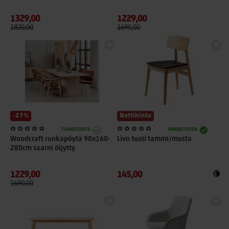
1329,00
1229,00
1820,00
1690,00
-27%
Nettihinta
TILAUSTUOTE
VARASTOSSA
Woodcraft ruokapöytä 90x160-
Livo tuoli tammi/musta
280cm saarni öljytty
1229,00
145,00
1690,00