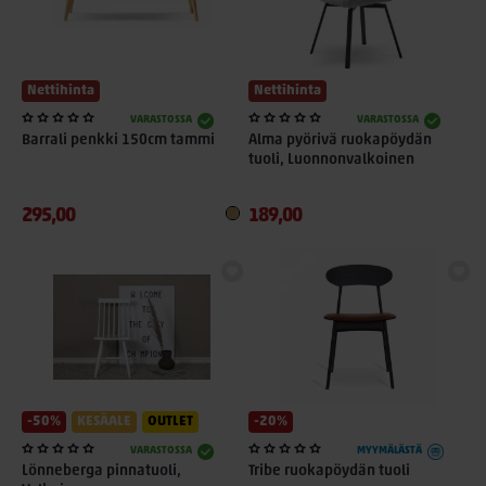
Nettihinta
Nettihinta
VARASTOSSA
VARASTOSSA
Barrali penkki 150cm tammi
Alma pyörivä ruokapöydän
tuoli, Luonnonvalkoinen
295,00
189,00
-50%
KESÄALE
OUTLET
-20%
VARASTOSSA
MYYMÄLÄSTÄ
Lönneberga pinnatuoli,
Tribe ruokapöydän tuoli