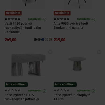
Nettihinta
Nettihinta
TILAUSTUOTE
TILAUSTUOTE
Vesti 9420 pyörivä
Arne 9030 pyörivä tuoli
ruokapöydän tuoli Idaho
Semianiliini nahalla
kankaalla
249,00
219,00
Aina edullinen
Aina edullinen
TILAUSTUOTE
TILAUSTUOTE
Kaisa pyöreän Ø115
Kaisa pyöreä ruokapöytä
ruokapöydän jatkolevy
115cm