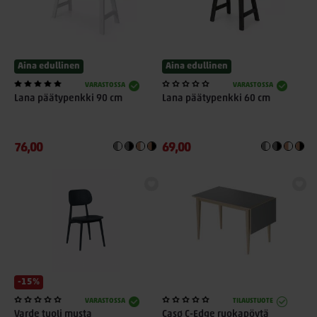
Aina edullinen
Aina edullinen
VARASTOSSA
VARASTOSSA
Lana päätypenkki 90 cm
Lana päätypenkki 60 cm
76,00
69,00
-15%
VARASTOSSA
TILAUSTUOTE
Varde tuoli musta
Casø C-Edge ruokapöytä