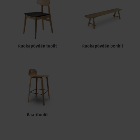
helposti myös osamaksulla. Tutustu valikoimaamme ja tilaa
uusi ruokailuryhmä ruokailutilaan jo tänään!
Ruokapöydän tuolit
Ruokapöydän penkit
Baarituolit