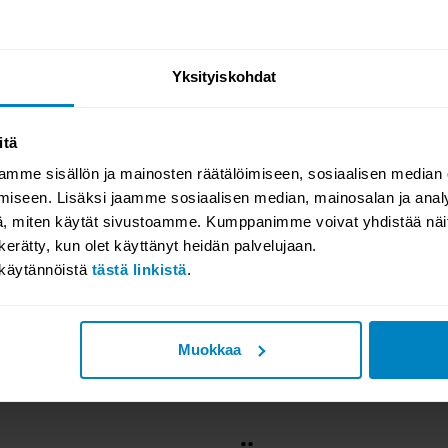
TILAA UUTISKIRJEEMME
Yksityiskohdat
Tilaa nyt Kallen Kalusteen ilmainen uutiskirje, niin saat
itä
ensimmäisenä tiedon uusista tuotteista, tarjouksista sekä
mme sisällön ja mainosten räätälöimiseen, sosiaalisen median
tapahtumista!
iseen. Lisäksi jaamme sosiaalisen median, mainosalan ja analy
mme spämmää, saat uutiskirjeen keskimäärin 2 krt/vko ja voit kos
, miten käytät sivustoamme. Kumppanimme voivat yhdistää näitä t
tahansa peruuttaa tilauksesi.
n kerätty, kun olet käyttänyt heidän palvelujaan.
akäytännöistä
tästä linkistä
.
Muokkaa