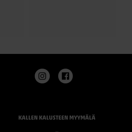
taan.
#TEMPUR #TEMPURPRO #CoolQuilt
 cm korkea
#SmartCool #uutuus #parempaaunta
 joka
#KallenKaluste
n, lämmön
entää
gonomisesti
ista
isempaa
sta juuri
hmeää
tukea. Se
ukkujille.
pakamman
KALLEN KALUSTEEN MYYMÄLÄ
en. Se on
a pidät