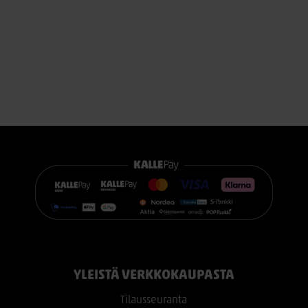
otyynyt. Sohvan istuin- ja
poikkeuksellisen edulliseen hin
t on irrotettavat ja molemmin
hoiltuna jolloin sohvan tyynyjä
Sängyn mukana toimitetaan 21
ä kahdelta puolelta.
TEMPUR PRO® SmartCool™ -patja,
mukautuu tarkasti kehon paino
 #finsoffatkanerva #kallenkaluste
ja muotojen mukaan. Patja väh
timainen
painetta, tukee selkärankaa er
ja auttaa vähentämään yön aika
kääntyilyä, mikä edistää levoll
unta.
Voit valita kahdesta eri tuntuma
itsellesi sopivan vaihtoehdon:
TEMPUR PRO® Medium tarjoaa
tasapainoisen yhdistelmän pe
mukautuvuutta ja ergonomista 
sopii erinomaisesti useimmille n
TEMPUR PRO® Firm tarjoaa na
YLEISTÄ VERKKOKAUPASTA
tuntuman ja voimakkaamman tu
erinomainen valinta sinulle, jok
Tilausseuranta
jämäkästä nukkuma-alustasta.