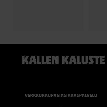
Saatavana Fenix- ja HPL-laminaatilla sekä
kylmävaaht
upeilla tammiviilu- ja pähkinäsävyisillä
selkätyyny
pinnoilla.
puolin ver
voi käyttä
Aeris on näyttävä valinta niin arkeen kuin
suurempiinkin illallisiin.
#finsoffat
#oulu #ko
#casøfurniture #oulu #tammihuonekalu
#sisustus #kallenkaluste
kean
Me
pii
VERKKOKAUPAN ASIAKASPALVELU