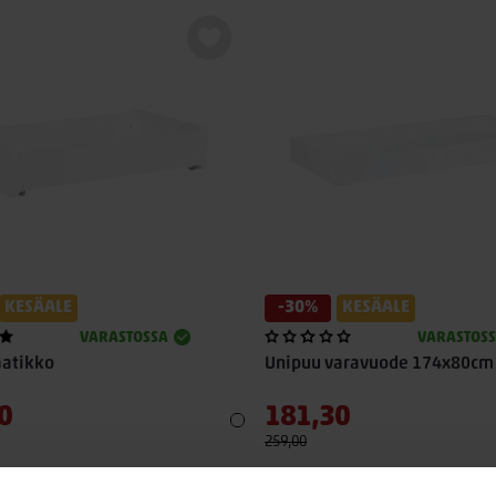
KESÄALE
-30%
KESÄALE
VARASTOSSA
VARASTOS
aatikko
Unipuu varavuode 174x80cm
0
181,30
259,00