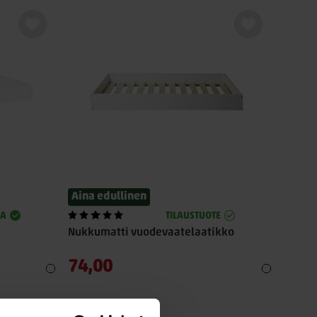
Aina edullinen
SA
TILAUSTUOTE
Nukkumatti vuodevaatelaatikko
74,00