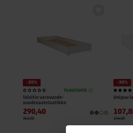
-20%
-30%
TILAUSTUOTE
Talvitie varavuode-
Unipuu l
vuodevaatelaatikko
290,40
107,8
363,00
154,00