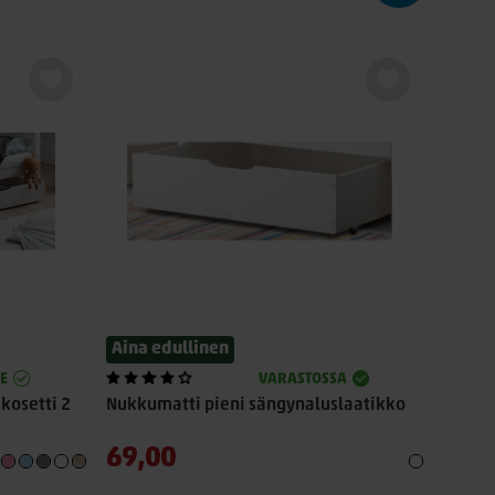
Aina edullinen
E
VARASTOSSA
kosetti 2
Nukkumatti pieni sängynaluslaatikko
69,00