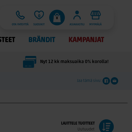
0
0
OTA YHTEYTTÄ
SUOSIKIT
ASIAKASTILI
MYYMÄLÄ
STEET
BRÄNDIT
KAMPANJAT
Nyt 12 kk maksuaika 0% korolla!
Jaa tämä sivu:
LAJITTELE
TUOTTEET
Uutuudet