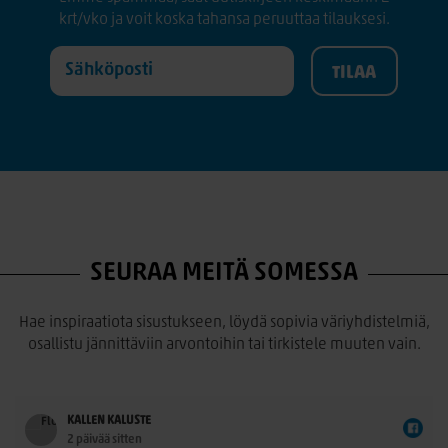
krt/vko ja voit koska tahansa peruuttaa tilauksesi.
SEURAA MEITÄ SOMESSA
Hae inspiraatiota sisustukseen, löydä sopivia väriyhdistelmiä,
osallistu jännittäviin arvontoihin tai tirkistele muuten vain.
KALLEN KALUSTE
2 päivää sitten