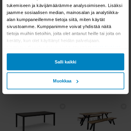
1089,00
879,00
tukemiseen ja kävijämäärämme analysoimiseen. Lisäksi
1325,00
1048,00
jaamme sosiaalisen median, mainosalan ja analytiikka-
alan kumppaneillemme tietoja siitä, miten käytät
sivustoamme. Kumppanimme voivat yhdistää näitä
tietoja muihin tietoihin, joita olet antanut heille tai joita on
kerätty, kun olet käyttänyt heidän palvelujaan.
Lisätietoa Googlen tietosuojakäytännöistä
tästä linkistä
.
Aina edullinen
Salli kaikki
TILAUSTUOTE
VARASTOSSA
Hillerstorp Hånger pöytä
Lana lankkupöytä 90x200 + 6
90x210 musta
Lana tuolia
Muokkaa
599,00
843,00