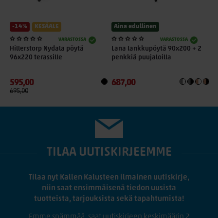
-14%
KESÄALE
Aina edullinen
VARASTOSSA
VARASTOSSA
Hillerstorp Nydala pöytä
Lana lankkupöytä 90x200 + 2
96x220 terassille
penkkiä puujaloilla
595,00
687,00
695,00
TILAA UUTISKIRJEEMME
Tilaa nyt Kallen Kalusteen ilmainen uutiskirje,
niin saat ensimmäisenä tiedon uusista
tuotteista, tarjouksista sekä tapahtumista!
Emme spämmää, saat uutiskirjeen keskimäärin 2