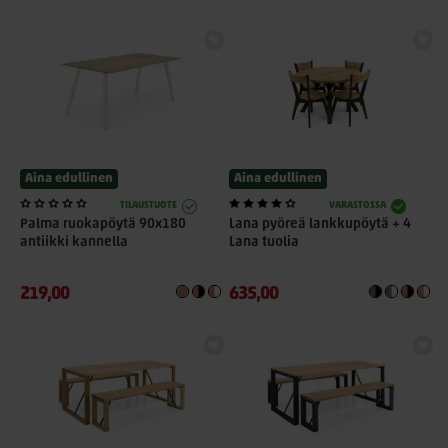
Aina edullinen
Aina edullinen
TILAUSTUOTE
VARASTOSSA
Palma ruokapöytä 90x180
Lana pyöreä lankkupöytä + 4
antiikki kannella
Lana tuolia
219,00
635,00