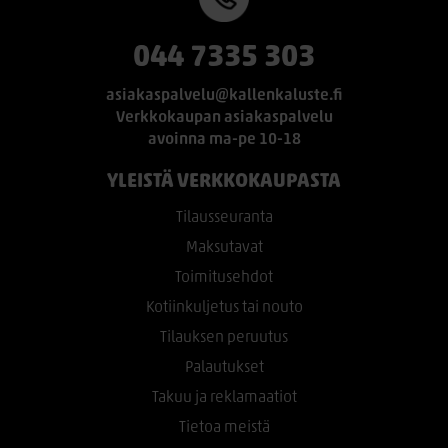
044 7335 303
asiakaspalvelu@kallenkaluste.fi
Verkkokaupan asiakaspalvelu
avoinna ma-pe 10-18
YLEISTÄ VERKKOKAUPASTA
Tilausseuranta
Maksutavat
Toimitusehdot
Kotiinkuljetus tai nouto
Tilauksen peruutus
Palautukset
Takuu ja reklamaatiot
Tietoa meistä