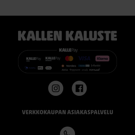
erinomaisesti useimmille nukkujille.
TEMPUR PRO® Firm tarjoaa napakamman tuntuman ja
voimakkaamman tuen. Se on erinomainen valinta sinulle, joka
pidät jämäkästä nukkuma-alustasta.
👉 Katso lisää:
https://www.kallenkaluste.fi/fi/product/43292/tempur-
flexible-base-sanky-180x200-21-cm-patjalla
#TEMPUR #sänky #oulu #paremmatunet #nukkumisergonomia
VERKKOKAUPAN ASIAKASPALVELU