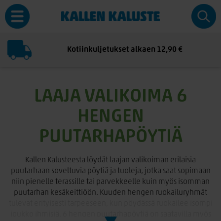
Kotiinkuljetukset alkaen 12,90 €
LAAJA VALIKOIMA 6
HENGEN
PUUTARHAPÖYTIÄ
Kallen Kalusteesta löydät laajan valikoiman erilaisia
puutarhaan soveltuvia pöytiä ja tuoleja, jotka saat sopimaan
niin pienelle terassille tai parvekkeelle kuin myös isomman
puutarhan kesäkeittiöön. Kuuden hengen ruokailuryhmät
tulevat erityisesti tarpeeseen, kun pöydässä ruokailee isompi
joukko ihmisiä. 6 hengen puutarhapöytiä on saatavilla myös