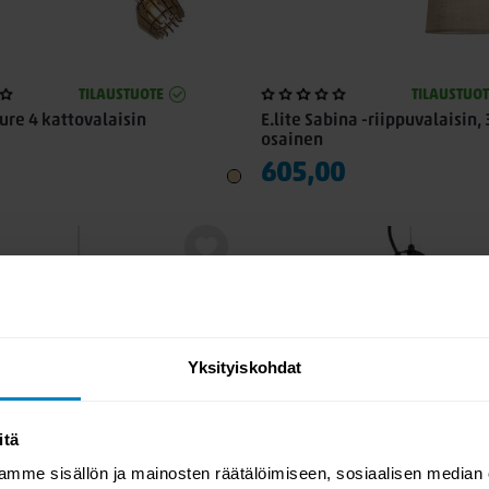
TILAUSTUOTE
TILAUSTUOT
ture 4 kattovalaisin
E.lite Sabina -riippuvalaisin, 
osainen
605,00
Yksityiskohdat
itä
mme sisällön ja mainosten räätälöimiseen, sosiaalisen median