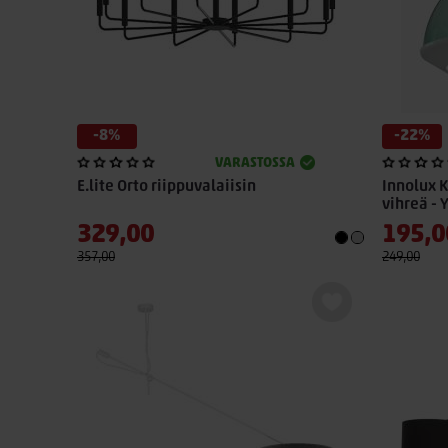
-8%
-22%
VARASTOSSA
E.lite Orto riippuvalaiisin
Innolux K
vihreä -
329,00
195,0
357,00
249,00