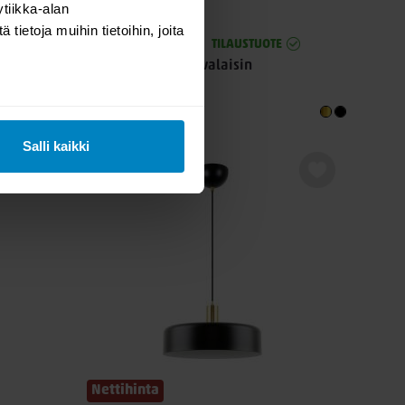
tiikka-alan
ietoja muihin tietoihin, joita
E
TILAUSTUOTE
E.lite Wave riippuvalaisin
139,00
Alk.
Salli kaikki
Nettihinta