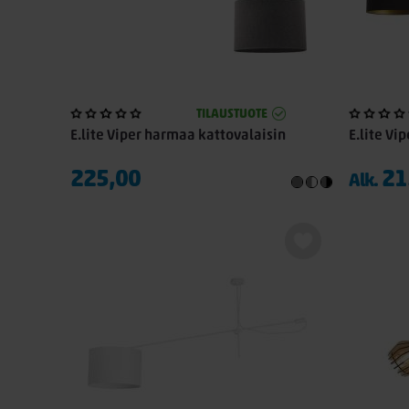
TILAUSTUOTE
E.lite Viper harmaa kattovalaisin
E.lite Vi
225,00
21
Alk.