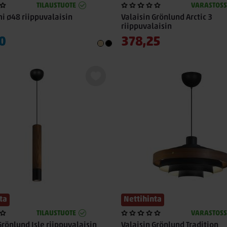
TILAUSTUOTE
VARASTOS
mi ø48 riippuvalaisin
Valaisin Grönlund Arctic 3
riippuvalaisin
0
378,25
ta
Nettihinta
TILAUSTUOTE
VARASTOS
Grönlund Isle riippuvalaisin
Valaisin Grönlund Tradition