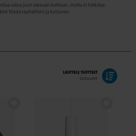
 antaa valoa juuri oikeaan kohtaan, mutta ei häikäise.
ee tilasta rauhallisen ja kutsuvan.
yliin. Riippu- ja kattovalaisimet voivat olla sisustuksen
an – kirkasta työvaloa keittiöön, pehmeää tunnelmavaloa
met lisäävät viihtyisyyttä ja tuovat kodinomaisen tunnelman
lisää viihtyvyyttä ja tukee työntekoa.
LAJITTELE
TUOTTEET
Uutuudet
ten skandinaavinen, klassinen tai trendikäs, löydät varmasti
ä – meiltä löydät valoa ja tyyliä jokaiseen huoneeseen.