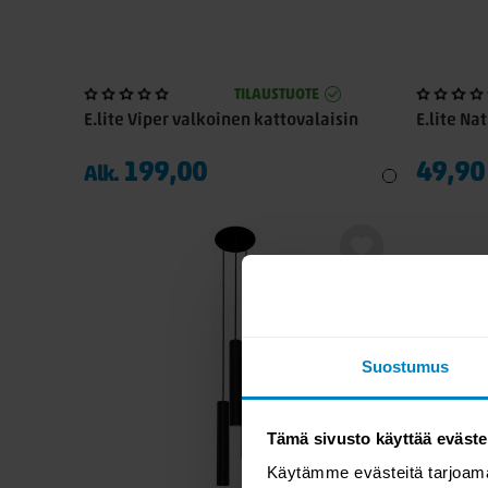
TILAUSTUOTE
E.lite Viper valkoinen kattovalaisin
E.lite Na
199,00
49,90
Alk.
Suostumus
Tämä sivusto käyttää eväste
Käytämme evästeitä tarjoama