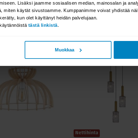
iseen. Lisäksi jaamme sosiaalisen median, mainosalan ja analy
, miten käytät sivustoamme. Kumppanimme voivat yhdistää näitä t
TILAUSTUOTE
TILAUSTUOT
n kerätty, kun olet käyttänyt heidän palvelujaan.
ho riippuvalaisin
E.lite Amalfi riippuvalaisin
akäytännöistä
tästä linkistä
.
9,00
195,00
Alk.
Muokkaa
Nettihinta