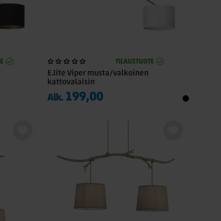
E
TILAUSTUOTE
E.lite Viper musta/valkoinen
kattovalaisin
199,00
Alk.