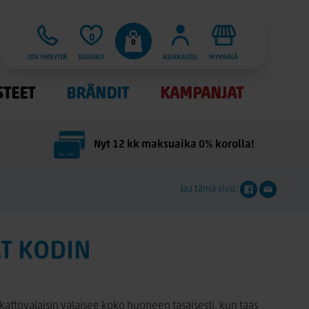
0
0
OTA YHTEYTTÄ
SUOSIKIT
ASIAKASTILI
MYYMÄLÄ
STEET
BRÄNDIT
KAMPANJAT
Nyt 12 kk maksuaika 0% korolla!
Jaa tämä sivu:
ÄT KODIN
 kattovalaisin valaisee koko huoneen tasaisesti, kun taas