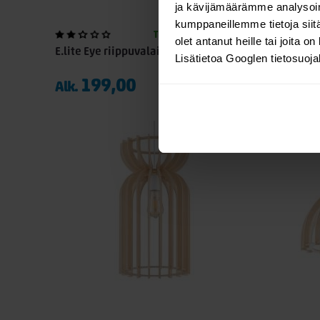
ja kävijämäärämme analysoim
kumppaneillemme tietoja siitä
TILAUSTUOTE
olet antanut heille tai joita o
E.lite Eye riippuvalaisin
E.lite Bo
Lisätietoa Googlen tietosuoj
199,00
14
Alk.
Alk.