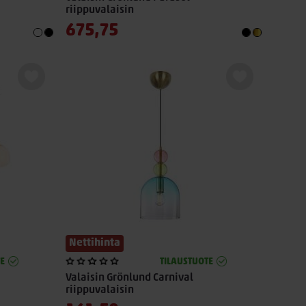
riippuvalaisin
675,75
Nettihinta
E
TILAUSTUOTE
Valaisin Grönlund Carnival
riippuvalaisin