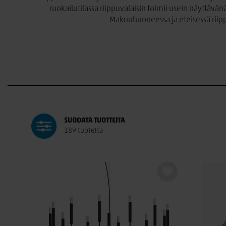
ruokailutilassa riippuvalaisin toimii usein näyttävän
Makuuhuoneessa ja eteisessä riippu
Olipa etsimäsi valaisin moderni, ajaton, minimalistinen 
katseenvangitsijoita tai huomaamattomia yleisvalon luo
Riippu- ja kattovalaisimet sopivat yhtä hyvin koteihin kui
työympäristöön. Valon sävy ja määrä k
SUODATA
TUOTTEITA
189 tuotetta
Verkkokaupastamme löydät laadukkaan valikoiman riippuvalais
sopivan vaihtoehdon kotiin tai toimistoon. Tilaa helpo