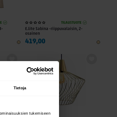
E
TILAUSTUOTE
3-
E.lite Sabina -riippuvalaisin, 2-
osainen
419,00
Tietoja
 ominaisuuksien tukemiseen