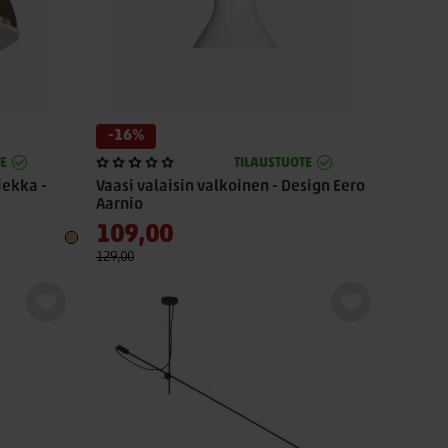
-16%
E
TILAUSTUOTE
iekka -
Vaasi valaisin valkoinen - Design Eero
Aarnio
109,00
129,00