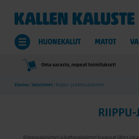
HUONEKALUT
MATOT
VA
Oma varasto, nopeat toimitukset!
Etusivu
/
Valaisimet
/
Riippu- ja kattovalaisimet
RIIPPU-
Riippuvalaisimet ja kattovalaisimet kuuluvat lähes jokai