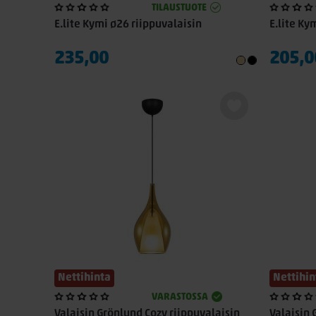
TILAUSTUOTE
E.lite Kymi ø26 riippuvalaisin
E.lite Ky
235,00
205,0
Nettihinta
Nettihin
VARASTOSSA
Valaisin Grönlund Cozy riippuvalaisin
Valaisin 