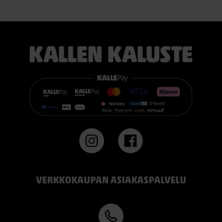
erinomaisesti useimmille nukkujille.
TEMPUR PRO® Firm tarjoaa napakamman tuntuman ja
voimakkaamman tuen. Se on erinomainen valinta sinulle, joka
pidät jämäkästä nukkuma-alustasta.
👉 Katso lisää:
https://www.kallenkaluste.fi/fi/product/43292/tempur-
flexible-base-sanky-180x200-21-cm-patjalla
#TEMPUR #sänky #oulu #paremmatunet #nukkumisergonomia
VERKKOKAUPAN ASIAKASPALVELU