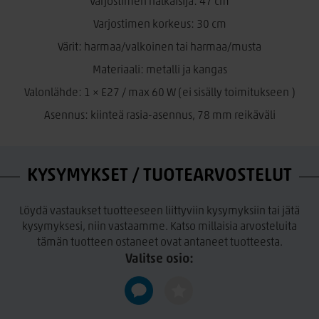
Valaisin sopii erinomaisesti ruokailutilaan, olohuoneeseen,
Varjostimen halkaisija: 47 cm
keittiöön tai työpisteen yläpuolelle, ja sen hillitty värimaailma
Varjostimen korkeus: 30 cm
istuu monenlaiseen sisustukseen.
Värit: harmaa/valkoinen tai harmaa/musta
E.Lite Viper -kattovalaisin yhdistää käytännöllisen
Materiaali: metalli ja kangas
säädettävyyden ja pehmeän valaistuksen – täydellinen
valinta, kun haluat luoda rauhallisen ja viimeistellyn
Valonlähde: 1 × E27 / max 60 W (ei sisälly toimitukseen )
valaistusratkaisun.
Asennus: kiinteä rasia-asennus, 78 mm reikäväli
E.Lite – Tyylikästä valoa kotiin ja julkisiin tiloihin
E.Lite on laadukkaiden sisustus- ja ulkovalaisimien
maahantuoja, jonka valikoima yhdistää modernin muotoilun
KYSYMYKSET / TUOTEARVOSTELUT
ja käytännöllisen valaistuksen. Mallisto sisältää sekä näyttäviä
yksittäisiä valaisimia että harmonisia tuoteperheitä –
täydellisiä niin koteihin kuin julkisiin tiloihin.
Löydä vastaukset tuotteeseen liittyviin kysymyksiin tai jätä
kysymyksesi, niin vastaamme. Katso millaisia arvosteluita
tämän tuotteen ostaneet ovat antaneet tuotteesta.
Valitse osio: