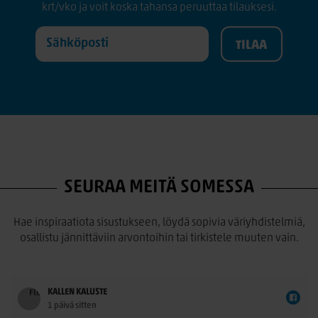
krt/vko ja voit koska tahansa peruuttaa tilauksesi.
SEURAA MEITÄ SOMESSA
Hae inspiraatiota sisustukseen, löydä sopivia väriyhdistelmiä,
osallistu jännittäviin arvontoihin tai tirkistele muuten vain.
KALLEN KALUSTE
1 päivä sitten