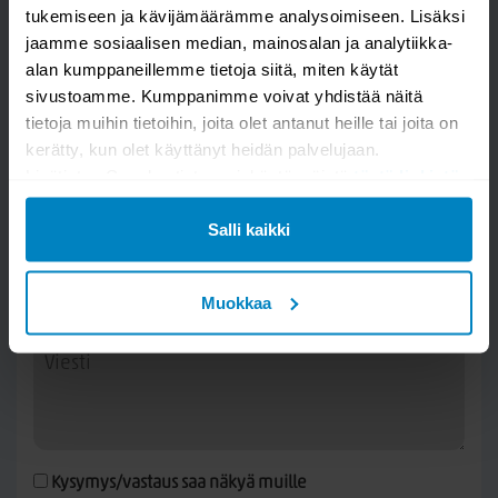
tukemiseen ja kävijämäärämme analysoimiseen. Lisäksi
jaamme sosiaalisen median, mainosalan ja analytiikka-
alan kumppaneillemme tietoja siitä, miten käytät
sivustoamme. Kumppanimme voivat yhdistää näitä
Kysy kysymys
tietoja muihin tietoihin, joita olet antanut heille tai joita on
kerätty, kun olet käyttänyt heidän palvelujaan.
E.lite Viper harmaa kattovalaisin
Lisätietoa Googlen tietosuojakäytännöistä
tästä linkistä
.
Salli kaikki
Muokkaa
Kysymys/vastaus saa näkyä muille