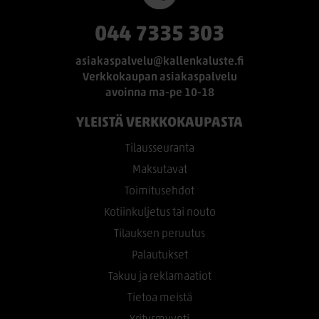
044 7335 303
asiakaspalvelu@kallenkaluste.fi
Verkkokaupan asiakaspalvelu
avoinna ma-pe 10-18
YLEISTÄ VERKKOKAUPASTA
Tilausseuranta
Maksutavat
Toimitusehdot
Kotiinkuljetus tai nouto
Tilauksen peruutus
Palautukset
Takuu ja reklamaatiot
Tietoa meistä