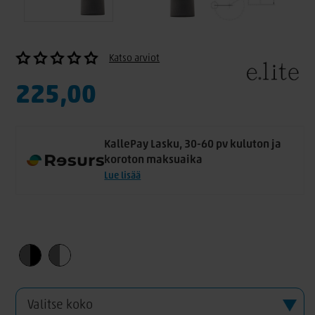
Katso arviot
225,00
KallePay Lasku, 30-60 pv kuluton ja
koroton maksuaika
Lue lisää