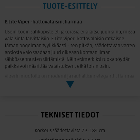
TUOTE-ESITTELY
E.Lite Viper -kattovalaisin, harmaa
Usein kodin sähköpiste eli jakorasia ei sijaitse juuri siinä, missä
valaisinta tarvittaisiin. E.Lite Viper -kattovalaisin ratkaisee
tämän ongelman tyylikkäästi – sen pitkän, säädettävän varren
ansiosta valo saadaan juuri oikeaan kohtaan ilman
sähköasennusten siirtämistä. Näin esimerkiksi ruokapöydän
paikka voi määrittää valaistuksen, eikä toisin päin.
Viperin muotoilu on moderni ja rauhallisen elegantti. Harmaa
kangasvarjostin suodattaa valon pehmeästi ja luo harmonisen
tunnelman. Mallista on saatavilla kaksi tyylikästä
väriyhdistelmää:
– Harmaa/valkoinen: valkoinen metallirunko ja harmaa
TEKNISET TIEDOT
varjostin – kevyt ja raikas kokonaisuus
– Harmaa/musta: musta metallirunko ja harmaa varjostin –
moderni ja graafinen ilme
Korkeus säädettävissä 79–184 cm