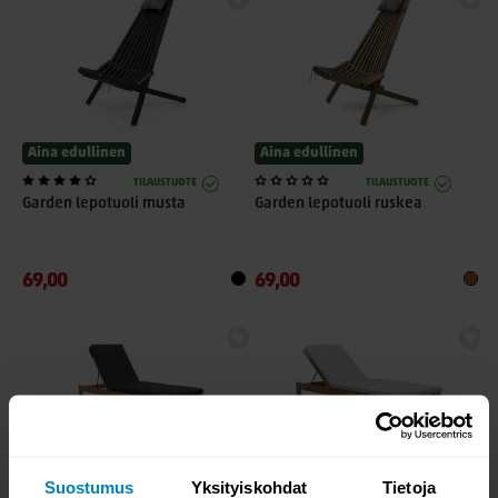
Aina edullinen
Aina edullinen
TILAUSTUOTE
TILAUSTUOTE
Garden lepotuoli musta
Garden lepotuoli ruskea
69,00
69,00
Suostumus
Yksityiskohdat
Tietoja