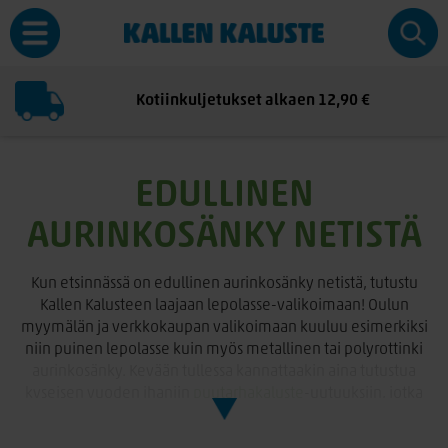
Kotiinkuljetukset alkaen 12,90 €
EDULLINEN
AURINKOSÄNKY NETISTÄ
Kun etsinnässä on edullinen aurinkosänky netistä, tutustu
Kallen Kalusteen laajaan lepolasse-valikoimaan! Oulun
myymälän ja verkkokaupan valikoimaan kuuluu esimerkiksi
niin puinen lepolasse kuin myös metallinen tai polyrottinki
aurinkosänky. Kevään tullessa kannattaakin aina tutustua
kyseisen vuoden ihaniin
puutarhakaluste
-uutuuksiin, jotka
on tehty kestämään niin ajattoman designin kuin myös
materiaalien kestävyyden näkökulmasta!