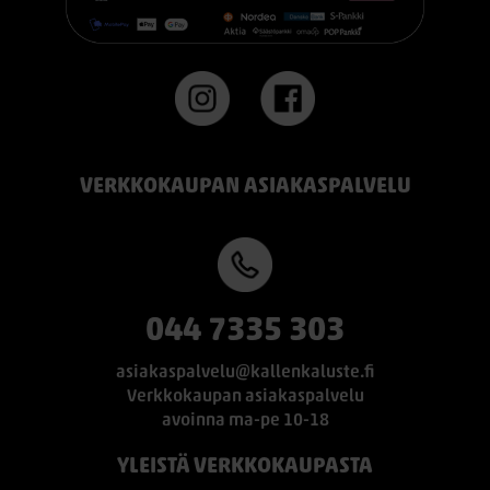
#TEMPUR #sänky #oulu #paremmatunet #nukkumisergonomia
VERKKOKAUPAN ASIAKASPALVELU
044 7335 303
asiakaspalvelu@kallenkaluste.fi
Verkkokaupan asiakaspalvelu
avoinna ma-pe 10-18
YLEISTÄ VERKKOKAUPASTA