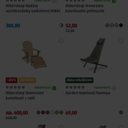
TILAUSTUOTE
VARASTOSSA
Hillerstorp Nydala
Hillerstorp Tennessee
aurinkosänky valkoinen/tiikki
kansituolin pehmuste
305,00
52,00
72,50
-24%
KESÄALE
Aina edullinen
VARASTOSSA
TILAUSTUOTE
Hillerstorp Tennessee
Garden lepotuoli harmaa
kansituoli + rahi
400,00
69,00
Alk.
618,00