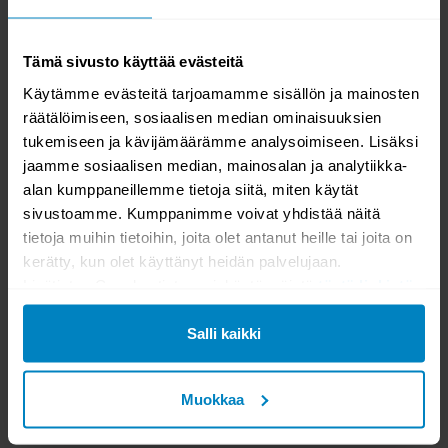
TILAUSTUOTE
TILAUSTUOTE
Hillerstorp Himmelsnäs
Hillerstorp Himmelsnäs
aurinkosänky tumman
aurinkosänky beige/tiikki
Tämä sivusto käyttää evästeitä
harmaa/tiikki
Käytämme evästeitä tarjoamamme sisällön ja mainosten
1048,00
1048,00
räätälöimiseen, sosiaalisen median ominaisuuksien
tukemiseen ja kävijämäärämme analysoimiseen. Lisäksi
jaamme sosiaalisen median, mainosalan ja analytiikka-
alan kumppaneillemme tietoja siitä, miten käytät
sivustoamme. Kumppanimme voivat yhdistää näitä
tietoja muihin tietoihin, joita olet antanut heille tai joita on
kerätty, kun olet käyttänyt heidän palvelujaan.
Lisätietoa Googlen tietosuojakäytännöistä
tästä linkistä
.
TILAUSTUOTE
Salli kaikki
Hillerstorp Nydala
aurinkosänky musta/tiikki
Muokkaa
305,00