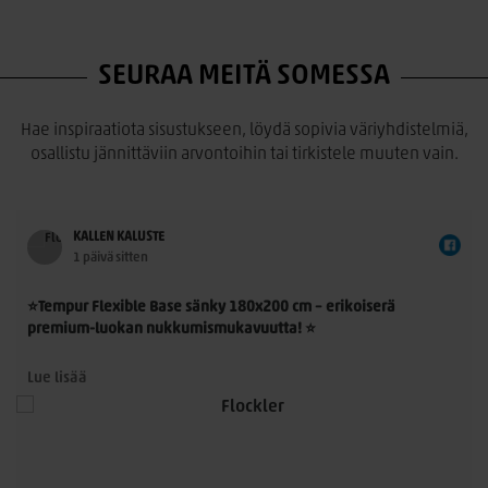
SEURAA MEITÄ SOMESSA
Hae inspiraatiota sisustukseen, löydä sopivia väriyhdistelmiä,
osallistu jännittäviin arvontoihin tai tirkistele muuten vain.
KALLEN KALUSTE
1 päivä sitten
⭐Tempur Flexible Base sänky 180x200 cm – erikoiserä
premium-luokan nukkumismukavuutta! ⭐
Tempur Flexible Base 180x200 cm on laadukas
Lue lisää
jenkkisänkykokonaisuus, jossa yhdistyvät TEMPUR®-
n
materiaalin ainutlaatuinen paineenpoisto, moderni muotoilu
ja ensiluokkainen käyttömukavuus. Nyt saatavilla rajoitettu
erikoiserä – erinomainen mahdollisuus hankkia aito TEMPUR®-
sänky poikkeuksellisen edulliseen hintaan.