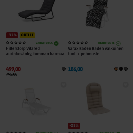
Tutustu nyt moderniin lepolasse-valikoimaan ja tilaa
edullinen aurinkosänky netistä jo tänään!
-37%
OUTLET
VARASTOSSA
TILAUSTUOTE
Hillerstorp Vilared
Varax Baden Baden valkoinen
aurinkosänky, tumman harmaa
tuoli + pehmuste
499,00
186,00
795,00
-28%