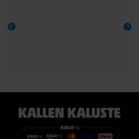
Sängyn mukana toimitetaan 21 cm korkea TEMPUR PRO®
SmartCool™ -patja, joka mukautuu tarkasti kehon painon,
lämmön ja muotojen mukaan. Patja vähentää painetta, tukee
selkärankaa ergonomisesti ja auttaa vähentämään yön
aikaista kääntyilyä, mikä edistää levollisempaa unta.
Voit valita kahdesta eri tuntumasta juuri itsellesi sopivan
vaihtoehdon:
TEMPUR PRO® Medium tarjoaa tasapainoisen yhdistelmän
pehmeää mukautuvuutta ja ergonomista tukea. Se sopii
erinomaisesti useimmille nukkujille.
TEMPUR PRO® Firm tarjoaa napakamman tuntuman ja
voimakkaamman tuen. Se on erinomainen valinta sinulle, joka
pidät jämäkästä nukkuma-alustasta.
👉 Katso lisää:
https://www.kallenkaluste.fi/fi/product/43292/tempur-
flexible-base-sanky-180x200-21-cm-patjalla