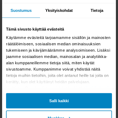
26,00
14,00
Suostumus
Yksityiskohdat
Tietoja
Tämä sivusto käyttää evästeitä
Käytämme evästeitä tarjoamamme sisällön ja mainosten
räätälöimiseen, sosiaalisen median ominaisuuksien
tukemiseen ja kävijämäärämme analysoimiseen. Lisäksi
jaamme sosiaalisen median, mainosalan ja analytiikka-
VARASTOSSA
VARASTOSSA
alan kumppaneillemme tietoja siitä, miten käytät
Kulmavahti
Softcare Leather balsam 120ml
sivustoamme. Kumppanimme voivat yhdistää näitä
tietoja muihin tietoihin, joita olet antanut heille tai joita on
kerätty, kun olet käyttänyt heidän palvelujaan.
7,90
8,90
Lisätietoa Googlen tietosuojakäytännöistä
tästä linkistä
.
Salli kaikki
Muokkaa