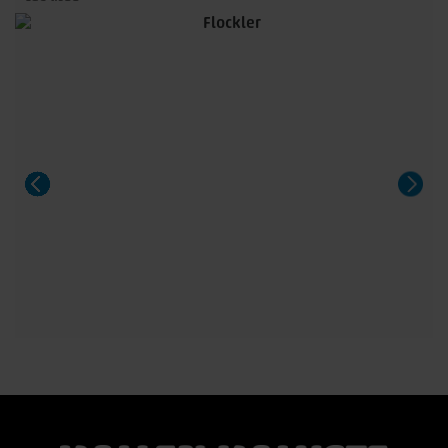
suunnittelemassa pöydässä on kauniisti muotoillut
massiivitammijalat ja useita laadukkaita kansivaihtoehtoja.
Pöytä sopii 8–14 hengelle, ja sitä voidaan jatkaa yhdellä tai
kahdella jatkolevyllä. Saatavana Fenix- ja HPL-laminaatilla
sekä upeilla tammiviilu- ja pähkinäsävyisillä pinnoilla.
Aeris on näyttävä valinta niin arkeen kuin suurempiinkin
illallisiin.
#casøfurniture #oulu #tammihuonekalu #sisustus
#kallenkaluste