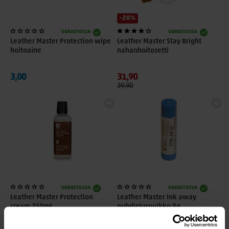
-20%
VARASTOSSA
VARASTOSSA
Leather Master Protection wipe
Leather Master Stay Bright
hoitoaine
nahanhoitosetti
3,00
31,90
39,90
VARASTOSSA
VARASTOSSA
Leather Master Protection
Leather Master Ink away
cream 250ml
puhdistuspuikko 8g