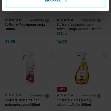
VARASTOSSA
VARASTOSSA
Softcare Muovipuun suoja
Softcare Vesipohjainen
300ml
tekstiilisuoja ulkokalusteille
500ml
11,90
14,90
-10%
VARASTOSSA
VARASTOSSA
Softcare Nestemäinen
Softcare Kirkas puuöljy
nahanpesuaine 500ml
ulkokalusteille 500ml