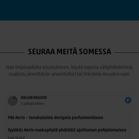
SEURAA MEITÄ SOMESSA
Hae inspiraatiota sisustukseen, löydä sopivia väriyhdistelmiä,
osallistu jännittäviin arvontoihin tai tirkistele muuten vain.
KALLEN KALUSTE
2 päivää sitten
PBJ Aeris – tanskalaista designia parhaimmillaan
Tyylikäs Aeris-ruokapöytä yhdistää ajattoman pohjoismaisen
muotoilun ja käytännöllisyyden. Morten Svendsenin
Lue lisää