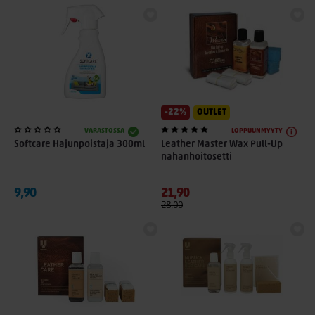
-22%
OUTLET
VARASTOSSA
LOPPUUNMYYTY
Softcare Hajunpoistaja 300ml
Leather Master Wax Pull-Up
nahanhoitosetti
9,90
21,90
28,00