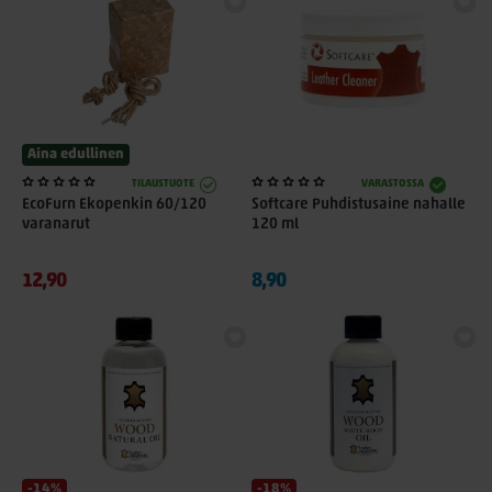
Aina edullinen
TILAUSTUOTE
VARASTOSSA
EcoFurn Ekopenkin 60/120
Softcare Puhdistusaine nahalle
varanarut
120 ml
12,90
8,90
-14%
-18%