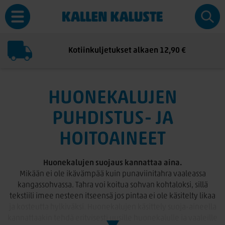
Kotiinkuljetukset alkaen 12,90 €
HUONEKALUJEN
PUHDISTUS- JA
HOITOAINEET
Huonekalujen suojaus kannattaa aina.
Mikään ei ole ikävämpää kuin punaviinitahra vaaleassa
kangassohvassa. Tahra voi koitua sohvan kohtaloksi, sillä
tekstiili imee nesteen itseensä jos pintaa ei ole käsitelty likaa
ja kosteutta hylkiväksi. Huonekalujen käsittely suoja-aineella
kannattaakin tehdä erityisesti uusille huonekalulle ja vaaleille