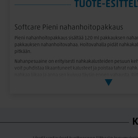
TUOTE-ESITTEL
Softcare Pieni nahanhoitopakkaus
Pieni nahanhoitopakkaus sisältää 120 ml pakkauksen nahan
pakkauksen nahanhoitovahaa. Hoitovahalla pidät nahkakal
pitkään.
Nahanpesuaine on erityisesti nahkakalusteiden pesuun kehit
voit puhdistaa likaantuneet kalusteet ja poistaa tahrat nah
nahkaa liikaa ja anna sen kuivua täysin ennen vahausta. Riit
hengen kaluston käsittelyyn jopa 25 kertaa. Hoitovahaus on
vuodessa nahan kuivumista estämiseksi. Pakkauksessa on muk
nahanhoito-ohjeet ja tuotteiden käyttöohjeet.
K