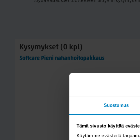
Löydä vastaukset tuotteeseen liittyviin kysymyksii
Kysymykset (0 kpl)
Softcare Pieni nahanhoitopakkaus
Suostumus
Tämä sivusto käyttää eväste
Käytämme evästeitä tarjoama