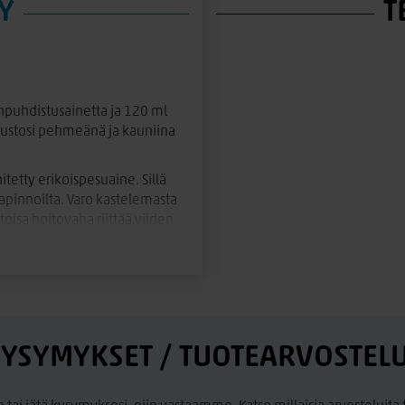
Y
T
puhdistusainetta ja 120 ml
ustosi pehmeänä ja kauniina
etty erikoispesuaine. Sillä
kapinnoilta. Varo kastelemasta
toisa hoitovaha riittää viiden
 syytä tehdä 2-3 kertaa
ana froteeliina, kirjalliset
YSYMYKSET / TUOTEARVOSTEL