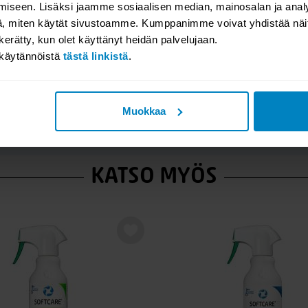
iseen. Lisäksi jaamme sosiaalisen median, mainosalan ja analy
, miten käytät sivustoamme. Kumppanimme voivat yhdistää näitä t
n kerätty, kun olet käyttänyt heidän palvelujaan.
akäytännöistä
tästä linkistä
.
Muokkaa
KATSO MYÖS