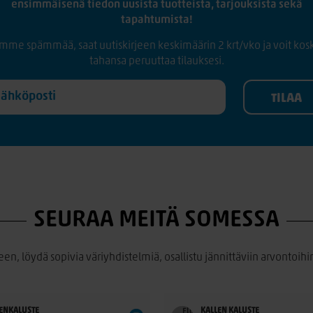
ensimmäisenä tiedon uusista tuotteista, tarjouksista sekä
tapahtumista!
mme spämmää, saat uutiskirjeen keskimäärin 2 krt/vko ja voit kos
tahansa peruuttaa tilauksesi.
SEURAA MEITÄ SOMESSA
een, löydä sopivia väriyhdistelmiä, osallistu jännittäviin arvontoihin
ENKALUSTE
KALLEN KALUSTE