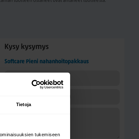
a tämän tuotteen ostaneet ovat antaneet tuotteesta.
Kysy kysymys
Softcare Pieni nahanhoitopakkaus
Tietoja
 ominaisuuksien tukemiseen