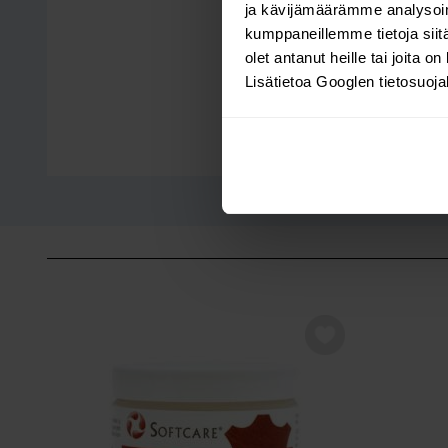
ja kävijämäärämme analysoim
kumppaneillemme tietoja siitä
olet antanut heille tai joita o
Lisätietoa Googlen tietosuoj