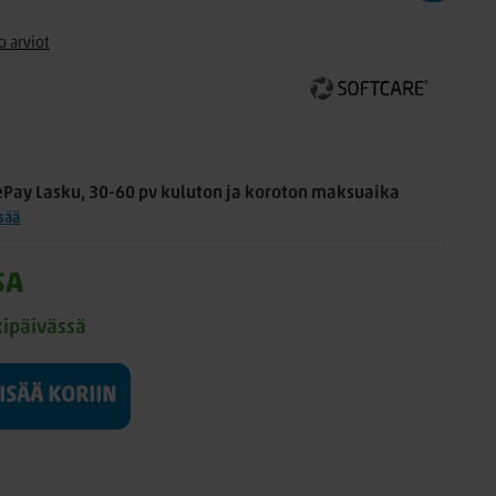
o arviot
ePay Lasku, 30-60 pv kuluton ja koroton maksuaika
isää
SA
kipäivässä
LISÄÄ KORIIN