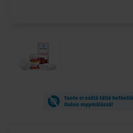
Tuote ei esillä tällä hetkell
Oulun myymälässä!