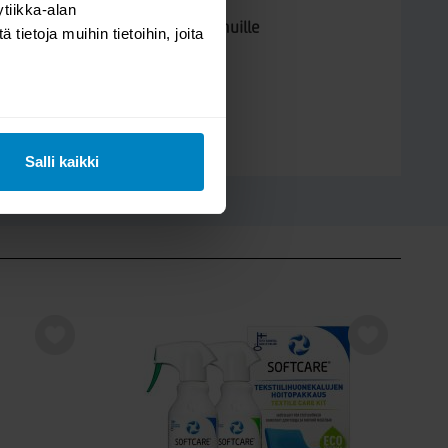
tiikka-alan
Kysymys/vastaus saa näkyä muille
ietoja muihin tietoihin, joita
LÄHETÄ
Salli kaikki