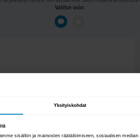
n tai jätä kysymyksesi, niin vastaamme. Katso millaisia arvosteluit
Valitse osio:
Yksityiskohdat
itä
mme sisällön ja mainosten räätälöimiseen, sosiaalisen median