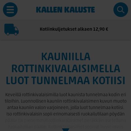
Kotiinkuljetukset alkaen 12,90 €
KAUNIILLA
ROTTINKIVALAISIMELLA
LUOT TUNNELMAA KOTIISI
Keveillä rottinkivalaisimilla luot kaunista tunnelmaa kodin eri
tiloihin. Luonnollisen kauniin rottinkivalaisimen kuvun muoto
antaa kauniin valon varjoineen, jolla luot tunnelmaa kotiisi.
Iso rottinkivalaisin sopii erinomaisesti ruokailutilaan pöydän
päälle tai pienemmät rottinkivalaisimet peräkkäin aseteltuna
ruokailutilan päälle. Rottinkivalaisimet sopivat hyvin myös