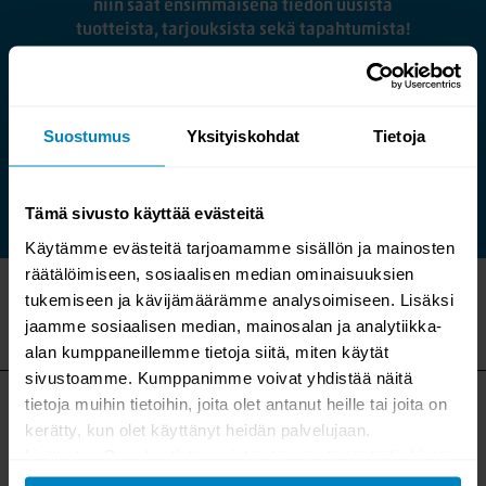
niin saat ensimmäisenä tiedon uusista
tuotteista, tarjouksista sekä tapahtumista!
Emme spämmää, saat uutiskirjeen keskimäärin 2
krt/vko ja voit koska tahansa peruuttaa tilauksesi.
Suostumus
Yksityiskohdat
Tietoja
Tämä sivusto käyttää evästeitä
Käytämme evästeitä tarjoamamme sisällön ja mainosten
räätälöimiseen, sosiaalisen median ominaisuuksien
tukemiseen ja kävijämäärämme analysoimiseen. Lisäksi
jaamme sosiaalisen median, mainosalan ja analytiikka-
alan kumppaneillemme tietoja siitä, miten käytät
SEURAA MEITÄ SOMESSA
sivustoamme. Kumppanimme voivat yhdistää näitä
tietoja muihin tietoihin, joita olet antanut heille tai joita on
Hae inspiraatiota sisustukseen, löydä sopivia väriyhdistelmiä,
kerätty, kun olet käyttänyt heidän palvelujaan.
osallistu jännittäviin arvontoihin tai tirkistele muuten vain.
Lisätietoa Googlen tietosuojakäytännöistä
tästä linkistä
.