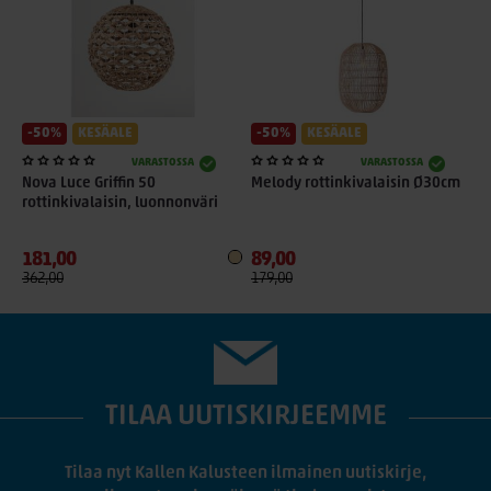
-50%
KESÄALE
-50%
KESÄALE
VARASTOSSA
VARASTOSSA
Nova Luce Griffin 50
Melody rottinkivalaisin Ø30cm
rottinkivalaisin, luonnonväri
181,00
89,00
362,00
179,00
TILAA UUTISKIRJEEMME
Tilaa nyt Kallen Kalusteen ilmainen uutiskirje,