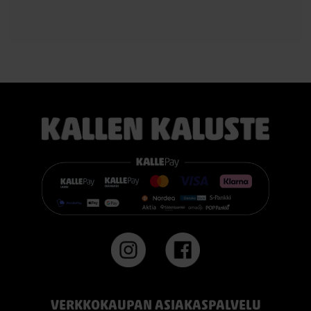
TEMPUR PRO® Medium tarjoaa tasapainoisen yhdistelmän
pehmeää mukautuvuutta ja ergonomista tukea. Se sopii
erinomaisesti useimmille nukkujille.
TEMPUR PRO® Firm tarjoaa napakamman tuntuman ja
voimakkaamman tuen. Se on erinomainen valinta sinulle, joka
pidät jämäkästä nukkuma-alustasta.
👉 Katso lisää:
https://www.kallenkaluste.fi/fi/product/43292/tempur-
flexible-base-sanky-180x200-21-cm-patjalla
#TEMPUR #sänky #oulu #paremmatunet #nukkumisergonomia
VERKKOKAUPAN ASIAKASPALVELU