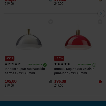
249,00
249,00
2
-22%
-22%
VARASTOSSA
TILAUSTUOTE
Innolux Kuplat 400 valaisin
Innolux Kuplat 400 valaisin
harmaa - Yki Nummi
punainen - Yki Nummi
195,00
195,00
249,00
249,00