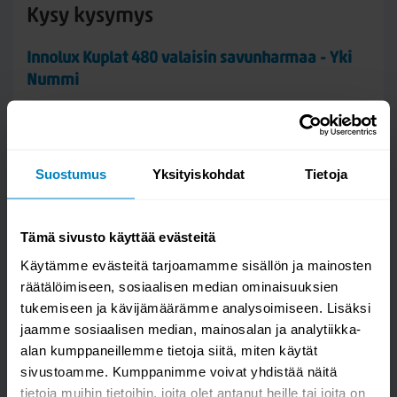
Kysy kysymys
Innolux Kuplat 480 valaisin savunharmaa - Yki
Nummi
Suostumus
Yksityiskohdat
Tietoja
Tämä sivusto käyttää evästeitä
Käytämme evästeitä tarjoamamme sisällön ja mainosten
räätälöimiseen, sosiaalisen median ominaisuuksien
tukemiseen ja kävijämäärämme analysoimiseen. Lisäksi
Kysymys/vastaus saa näkyä muille
jaamme sosiaalisen median, mainosalan ja analytiikka-
alan kumppaneillemme tietoja siitä, miten käytät
sivustoamme. Kumppanimme voivat yhdistää näitä
tietoja muihin tietoihin, joita olet antanut heille tai joita on