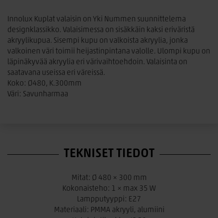
Innolux Kuplat valaisin on Yki Nummen suunnittelema
designklassikko. Valaisimessa on sisäkkäin kaksi eriväristä
akryylikupua. Sisempi kupu on valkoista akryylia, jonka
valkoinen väri toimii heijastinpintana valolle. Ulompi kupu on
läpinäkyvää akryylia eri värivaihtoehdoin. Valaisinta on
saatavana useissa eri väreissä.
Koko: Ø480, K.300mm
Väri: Savunharmaa
TEKNISET TIEDOT
Mitat: Ø 480 × 300 mm
Kokonaisteho: 1 × max 35 W
Lampputyyppi: E27
Materiaali:
PMMA
akryyli, alumiini