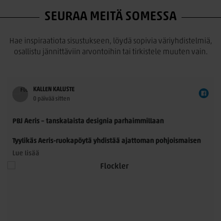
SEURAA MEITÄ SOMESSA
Hae inspiraatiota sisustukseen, löydä sopivia väriyhdistelmiä,
osallistu jännittäviin arvontoihin tai tirkistele muuten vain.
KALLEN KALUSTE
0 päivää sitten
PBJ Aeris – tanskalaista designia parhaimmillaan
Tyylikäs Aeris-ruokapöytä yhdistää ajattoman pohjoismaisen
muotoilun ja käytännöllisyyden. Morten Svendsenin
Lue lisää
suunnittelemassa pöydässä on kauniisti muotoillut
massiivitammijalat ja useita laadukkaita kansivaihtoehtoja.
Pöytä sopii 8–14 hengelle, ja sitä voidaan jatkaa yhdellä tai
kahdella jatkolevyllä. Saatavana Fenix- ja HPL-laminaatilla
sekä upeilla tammiviilu- ja pähkinäsävyisillä pinnoilla.