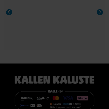
Aeris on näyttävä valinta niin arkeen kuin suurempiinkin
illallisiin.
#casøfurniture #oulu #tammihuonekalu #sisustus
#kallenkaluste