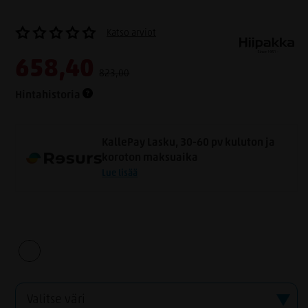
Katso arviot
658,40
823,00
Hintahistoria
KallePay Lasku, 30-60 pv kuluton ja
koroton maksuaika
Lue lisää