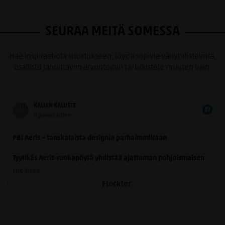
SEURAA MEITÄ SOMESSA
Hae inspiraatiota sisustukseen, löydä sopivia väriyhdistelmiä,
osallistu jännittäviin arvontoihin tai tirkistele muuten vain.
KALLEN KALUSTE
0 päivää sitten
PBJ Aeris – tanskalaista designia parhaimmillaan
Tyylikäs Aeris-ruokapöytä yhdistää ajattoman pohjoismaisen
muotoilun ja käytännöllisyyden. Morten Svendsenin
Lue lisää
suunnittelemassa pöydässä on kauniisti muotoillut
massiivitammijalat ja useita laadukkaita kansivaihtoehtoja.
Pöytä sopii 8–14 hengelle, ja sitä voidaan jatkaa yhdellä tai
kahdella jatkolevyllä. Saatavana Fenix- ja HPL-laminaatilla