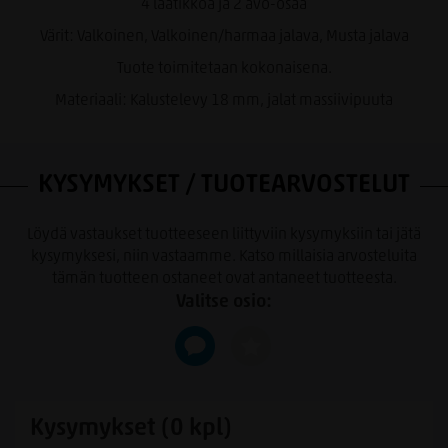
4 laatikkoa ja 2 avo-osaa
Värit: Valkoinen, Valkoinen/harmaa jalava, Musta jalava
Tuote toimitetaan kokonaisena.
Materiaali: Kalustelevy 18 mm, jalat massiivipuuta
KYSYMYKSET / TUOTEARVOSTELUT
Löydä vastaukset tuotteeseen liittyviin kysymyksiin tai jätä
kysymyksesi, niin vastaamme. Katso millaisia arvosteluita
tämän tuotteen ostaneet ovat antaneet tuotteesta.
Valitse osio:
Kysymykset (0 kpl)