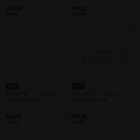
606,40
879,20
6
758,00
1099,00
8
-20%
-20%
TILAUSTUOTE
TILAUSTUOTE
Taiga tv-taso 3.16
Taiga tv-taso 4.10
T
694,40
799,20
6
868,00
999,00
7