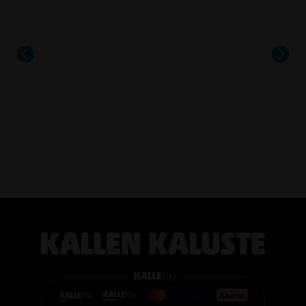
sekä upeilla tammiviilu- ja pähkinäsävyisillä pinnoilla.
Aeris on näyttävä valinta niin arkeen kuin suurempiinkin
illallisiin.
#casøfurniture #oulu #tammihuonekalu #sisustus
#kallenkaluste