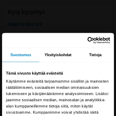
Kysy kysymys
Taiga tv-taso 5.4
NYT HETI 10€
ALENNUSKOODI
Suostumus
Yksityiskohdat
Tietoja
JA AINA KERRAN KUUKAUDESSA
ERIKOISETU
VAIN UUTISKIRJEEN
Tämä sivusto käyttää evästeitä
TILAAJILLE, LIITY MUKAAN NYT!
Käytämme evästeitä tarjoamamme sisällön ja mainosten
räätälöimiseen, sosiaalisen median ominaisuuksien
Tilaamalla uutiskirjeemme, saat 10 € alekoodin,
tukemiseen ja kävijämäärämme analysoimiseen. Lisäksi
jonka voit hyödyntää heti yli 100 € ostoksessasi.
Kysymys/vastaus saa näkyä muille
jaamme sosiaalisen median, mainosalan ja analytiikka-
Lähetämme uutiskirjeitä 1-2 krt/viikossa.
alan kumppaneillemme tietoja siitä, miten käytät
Voit koska tahansa perua tilauksen.
sivustoamme. Kumppanimme voivat yhdistää näitä