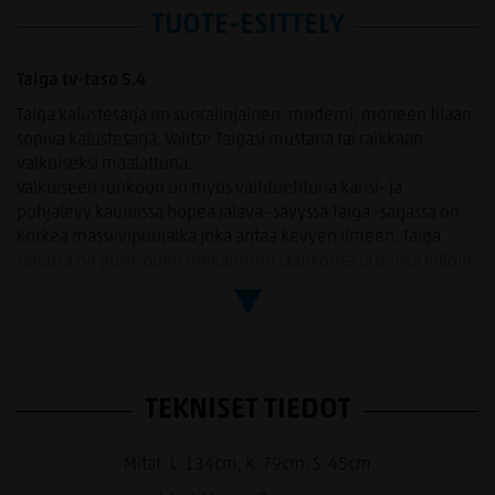
TUOTE-ESITTELY
Taiga tv-taso 5.4
Taiga kalustesarja on suoralinjainen, moderni, moneen tilaan
sopiva kalustesarja. Valitse Taigasi mustana tai raikkaan
valkoiseksi maalattuna.
Valkoiseen runkoon on myös vaihtoehtona kansi- ja
pohjalevy kauniissa hopea jalava -sävyssä Taiga -sarjassa on
korkea massiivipuujalka joka antaa kevyen ilmeen. Taiga
sarjassa on push-open mekanismit laatikoissa ja ovissa jolloin
niiden käyttäminen on helppoa ja vaivatonta.
TEKNISET TIEDOT
Mitat: L. 134cm, K. 79cm, S. 45cm