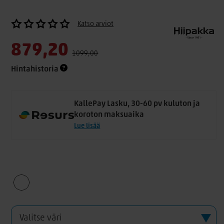
Katso arviot
879,20
1099,00
Hintahistoria
KallePay Lasku, 30-60 pv kuluton ja
koroton maksuaika
Lue lisää