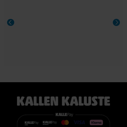
sekä upeilla tammiviilu- ja pähkinäsävyisillä pinnoilla.
Aeris on näyttävä valinta niin arkeen kuin suurempiinkin
illallisiin.
#casøfurniture #oulu #tammihuonekalu #sisustus
#kallenkaluste