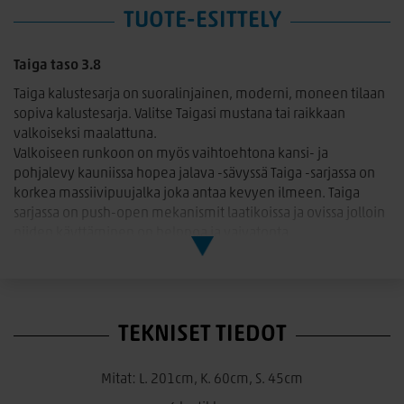
TUOTE-ESITTELY
Taiga taso 3.8
Taiga kalustesarja on suoralinjainen, moderni, moneen tilaan
sopiva kalustesarja. Valitse Taigasi mustana tai raikkaan
valkoiseksi maalattuna.
Valkoiseen runkoon on myös vaihtoehtona kansi- ja
pohjalevy kauniissa hopea jalava -sävyssä Taiga -sarjassa on
korkea massiivipuujalka joka antaa kevyen ilmeen. Taiga
sarjassa on push-open mekanismit laatikoissa ja ovissa jolloin
niiden käyttäminen on helppoa ja vaivatonta.
TEKNISET TIEDOT
Mitat: L. 201cm, K. 60cm, S. 45cm