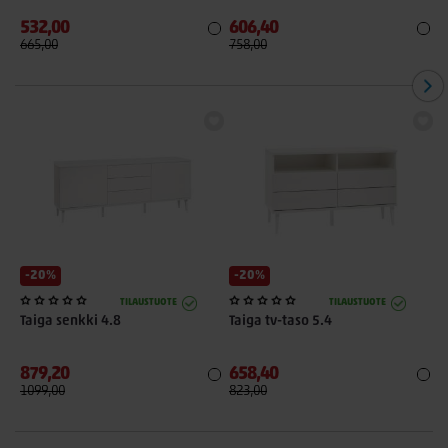
532,00
606,40
5
665,00
758,00
6
-20%
-20%
TILAUSTUOTE
TILAUSTUOTE
Taiga senkki 4.8
Taiga tv-taso 5.4
T
879,20
658,40
2
1099,00
823,00
3