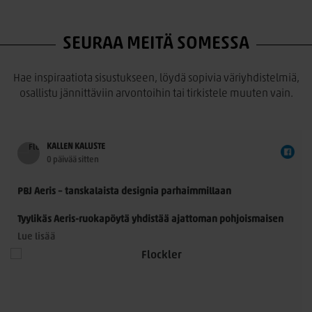
SEURAA MEITÄ SOMESSA
Hae inspiraatiota sisustukseen, löydä sopivia väriyhdistelmiä,
osallistu jännittäviin arvontoihin tai tirkistele muuten vain.
KALLEN KALUSTE
0 päivää sitten
PBJ Aeris – tanskalaista designia parhaimmillaan
Tyylikäs Aeris-ruokapöytä yhdistää ajattoman pohjoismaisen
muotoilun ja käytännöllisyyden. Morten Svendsenin
Lue lisää
suunnittelemassa pöydässä on kauniisti muotoillut
massiivitammijalat ja useita laadukkaita kansivaihtoehtoja.
Pöytä sopii 8–14 hengelle, ja sitä voidaan jatkaa yhdellä tai
kahdella jatkolevyllä. Saatavana Fenix- ja HPL-laminaatilla