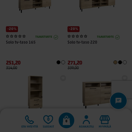
-20%
-20%
TILAUSTUOTE
TILAUSTUOTE
Solo tv-taso 165
Solo tv-taso 220
251,20
271,20
314,00
339,00
-20%
-20%
0
0
OTA YHTEYTTÄ
SUOSIKIT
ASIAKASTILI
MYYMÄLÄ
VARASTOSSA
TILAUSTUOTE