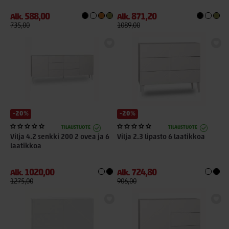
588,00
871,20
Alk.
Alk.
735,00
1089,00
-20%
-20%
TILAUSTUOTE
TILAUSTUOTE
Vilja 4.2 senkki 200 2 ovea ja 6
Vilja 2.3 lipasto 6 laatikkoa
laatikkoa
1020,00
724,80
Alk.
Alk.
1275,00
906,00