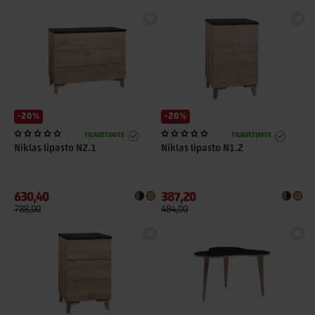
-20%
-20%
TILAUSTUOTE
TILAUSTUOTE
Niklas lipasto N2.1
Niklas lipasto N1.2
630,40
387,20
788,00
484,00