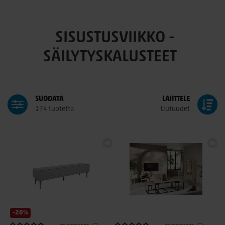
SISUSTUSVIIKKO -
SÄILYTYSKALUSTEET
SUODATA
LAJITTELE
174 tuotetta
Uutuudet
-20%