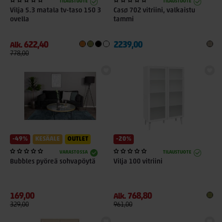
TILAUSTUOTE
TILAUSTUOTE
Vilja 5.3 matala tv-taso 150 3
Casø 702 vitriini, valkaistu
ovella
tammi
622,40
2239,00
Alk.
778,00
-49%
KESÄALE
OUTLET
-20%
VARASTOSSA
TILAUSTUOTE
Bubbles pyöreä sohvapöytä
Vilja 100 vitriini
169,00
768,80
Alk.
329,00
961,00