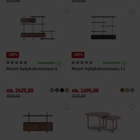
2215,00
1970,00
-20%
-20%
TILAUSTUOTE
TILAUSTUOTE
Moore hyllykokonaisuus 6
Moore hyllykokonaisuus 11
2425,00
1695,00
Alk.
Alk.
3030,00
2125,00