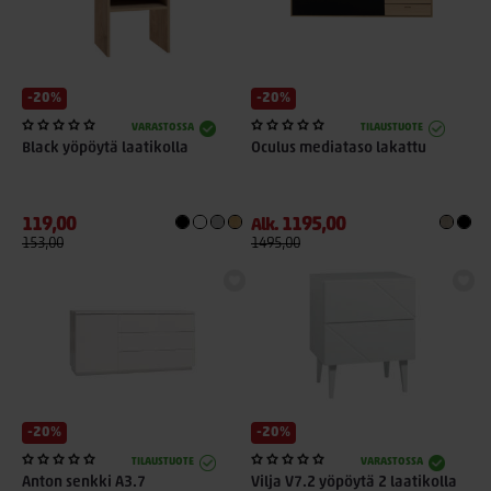
-20%
-20%
VARASTOSSA
TILAUSTUOTE
Black yöpöytä laatikolla
Oculus mediataso lakattu
119,00
1195,00
Alk.
153,00
1495,00
-20%
-20%
TILAUSTUOTE
VARASTOSSA
Anton senkki A3.7
Vilja V7.2 yöpöytä 2 laatikolla