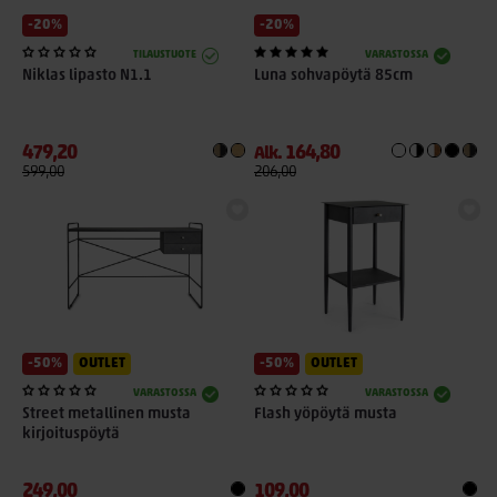
-20%
-20%
TILAUSTUOTE
VARASTOSSA
Niklas lipasto N1.1
Luna sohvapöytä 85cm
479,20
164,80
Alk.
599,00
206,00
-50%
OUTLET
-50%
OUTLET
VARASTOSSA
VARASTOSSA
Street metallinen musta
Flash yöpöytä musta
kirjoituspöytä
249,00
109,00