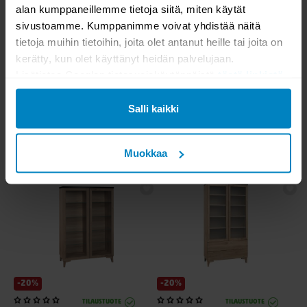
alan kumppaneillemme tietoja siitä, miten käytät
sivustoamme. Kumppanimme voivat yhdistää näitä
tietoja muihin tietoihin, joita olet antanut heille tai joita on
kerätty, kun olet käyttänyt heidän palvelujaan.
Lisätietoa Googlen tietosuojakäytännöistä
tästä linkistä
.
-20%
-20%
TILAUSTUOTE
TILAUSTUOTE
Niklas vitriini matala N8.3
Niklas vitriini matala N8.2
Salli kaikki
Muokkaa
967,20
967,20
1209,00
1209,00
-20%
-20%
TILAUSTUOTE
TILAUSTUOTE