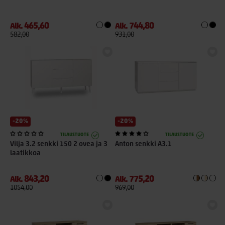
465,60
744,80
Alk.
Alk.
582,00
931,00
-20%
-20%
TILAUSTUOTE
TILAUSTUOTE
Vilja 3.2 senkki 150 2 ovea ja 3
Anton senkki A3.1
laatikkoa
843,20
775,20
Alk.
Alk.
1054,00
969,00