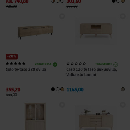
740,80
301,60
Alk.
926,00
377,00
-20%
VARASTOSSA
TILAUSTUOTE
Solo tv-taso 220 ovilla
Casø 120 tv taso liukuovilla,
Valkaistu tammi
355,20
1145,00
444,00