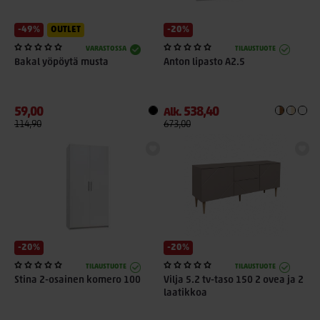
-49%
OUTLET
-20%
VARASTOSSA
TILAUSTUOTE
Bakal yöpöytä musta
Anton lipasto A2.5
59,00
538,40
Alk.
114,90
673,00
-20%
-20%
TILAUSTUOTE
TILAUSTUOTE
Stina 2-osainen komero 100
Vilja 5.2 tv-taso 150 2 ovea ja 2
laatikkoa