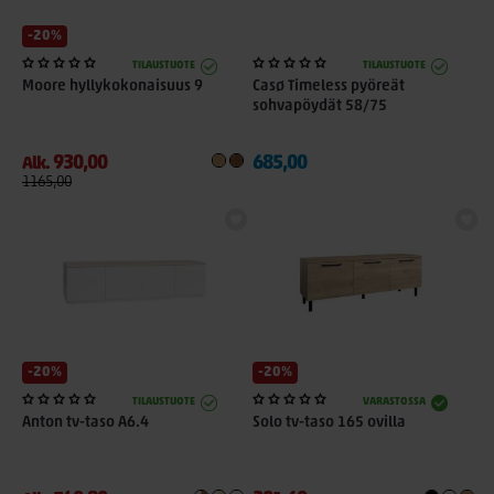
-20%
TILAUSTUOTE
TILAUSTUOTE
Moore hyllykokonaisuus 9
Casø Timeless pyöreät
sohvapöydät 58/75
930,00
685,00
Alk.
1165,00
-20%
-20%
TILAUSTUOTE
VARASTOSSA
Anton tv-taso A6.4
Solo tv-taso 165 ovilla