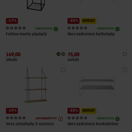
-17%
-50%
OUTLET
VARASTOSSA
VARASTOSSA
Fellino musta yöpöytä
Alex valkoinen hattuhylly
149,00
75,00
180,00
149,00
-19%
-50%
OUTLET
LOPPUUNMYYTY
VARASTOSSA
Vera seinähylly 3-osainen
Alex valkoinen kenkäteline