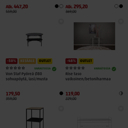
447,20
295,20
Alk.
Alk.
559,00
369,00
-50%
KESÄALE
OUTLET
-48%
OUTLET
VARASTOSSA
VARASTOSSA
Von Staf Pyöreä Ø80
Rise taso
sohvapöytä, lasi/musta
valkoinen/betoniharmaa
179,50
119,00
359,00
229,00