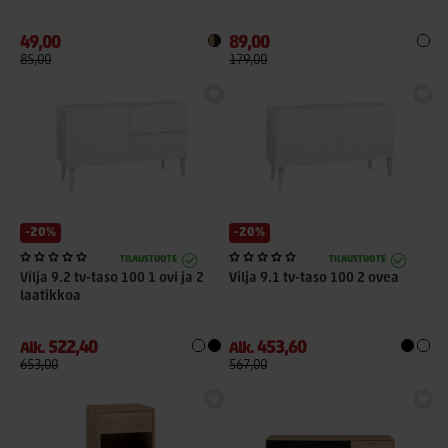
49,00
89,00
85,00
179,00
-20%
-20%
TILAUSTUOTE
TILAUSTUOTE
Vilja 9.2 tv-taso 100 1 ovi ja 2
Vilja 9.1 tv-taso 100 2 ovea
laatikkoa
522,40
453,60
Alk.
Alk.
653,00
567,00