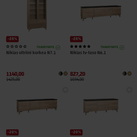
-20%
-20%
TILAUSTUOTE
TILAUSTUOTE
Niklas vitriini korkea N7.1
Niklas tv-taso N6.1
1140,00
827,20
1425,00
1034,00
-20%
-20%