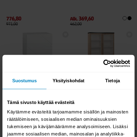
776,80
369,60
Alk.
971,00
462,00
-20%
-20%
Suostumus
Yksityiskohdat
Tietoja
TILAUSTUOTE
TILAUSTUOTE
Vilja V7.1 yöpöytä ovella
Niklas vitriini matala N8.4
Tämä sivusto käyttää evästeitä
Käytämme evästeitä tarjoamamme sisällön ja mainosten
291,20
967,20
Alk.
364,00
1209,00
räätälöimiseen, sosiaalisen median ominaisuuksien
tukemiseen ja kävijämäärämme analysoimiseen. Lisäksi
jaamme sosiaalisen median, mainosalan ja analytiikka-