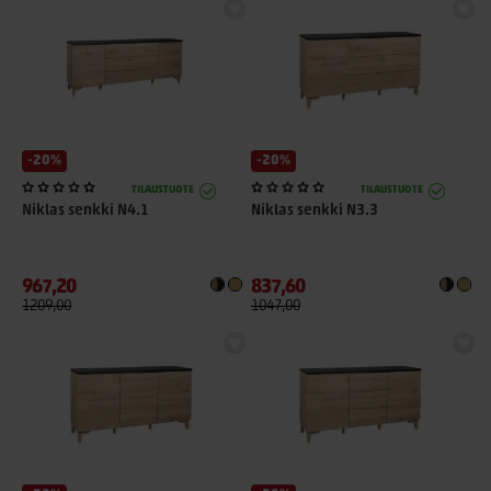
-20%
-20%
TILAUSTUOTE
TILAUSTUOTE
Niklas senkki N4.1
Niklas senkki N3.3
967,20
837,60
1209,00
1047,00