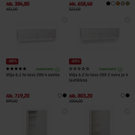
384,80
658,40
Alk.
Alk.
481,00
823,00
-20%
-20%
TILAUSTUOTE
TILAUSTUOTE
Vilja 6.1 tv-taso 200 4 ovella
Vilja 6.2 tv-taso 200 2 ovea ja 4
laatikkoa
719,20
803,20
Alk.
Alk.
899,00
1004,00