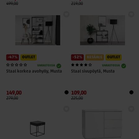
499,00
219,00
-47%
OUTLET
-52%
KESÄALE
OUTLET
VARASTOSSA
VARASTOSSA
Staal korkea avohylly, Musta
Staal sivupöytä, Musta
149,00
109,00
279,00
225,00