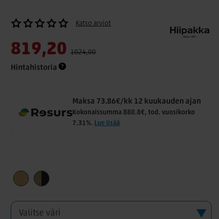
Katso arviot
819,20
1024,00
Hintahistoria
Maksa 73.86€/kk 12 kuukauden ajan
Kokonaissumma 880.8€, tod. vuosikorko
7.31%.
Lue lisää