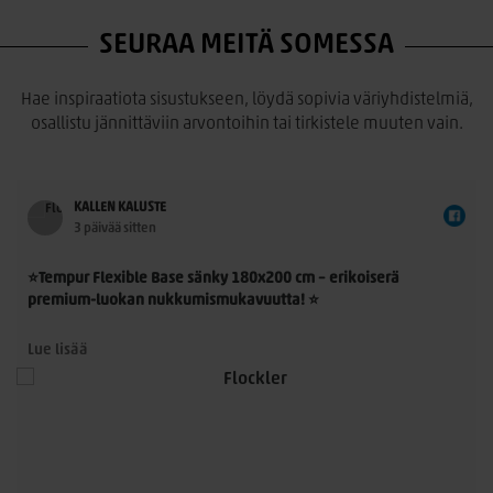
SEURAA MEITÄ SOMESSA
Hae inspiraatiota sisustukseen, löydä sopivia väriyhdistelmiä,
osallistu jännittäviin arvontoihin tai tirkistele muuten vain.
KALLEN KALUSTE
3 päivää sitten
⭐Tempur Flexible Base sänky 180x200 cm – erikoiserä
premium-luokan nukkumismukavuutta! ⭐
Tempur Flexible Base 180x200 cm on laadukas
Lue lisää
jenkkisänkykokonaisuus, jossa yhdistyvät TEMPUR®-
n
materiaalin ainutlaatuinen paineenpoisto, moderni muotoilu
ja ensiluokkainen käyttömukavuus. Nyt saatavilla rajoitettu
erikoiserä – erinomainen mahdollisuus hankkia aito TEMPUR®-
sänky poikkeuksellisen edulliseen hintaan.