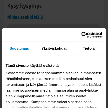
Kysy kysymys
Niklas senkki N3.2
Suostumus
Yksityiskohdat
Tietoja
Tämä sivusto käyttää evästeitä
Käytämme evästeitä tarjoamamme sisällön ja mainosten
räätälöimiseen, sosiaalisen median ominaisuuksien
tukemiseen ja kävijämäärämme analysoimiseen. Lisäksi
Kysymys/vastaus saa näkyä muille
jaamme sosiaalisen median, mainosalan ja analytiikka-
alan kumppaneillemme tietoja siitä, miten käytät
sivustoamme. Kumppanimme voivat yhdistää näitä
LÄHETÄ
tietoja muihin tietoihin, joita olet antanut heille tai joita on