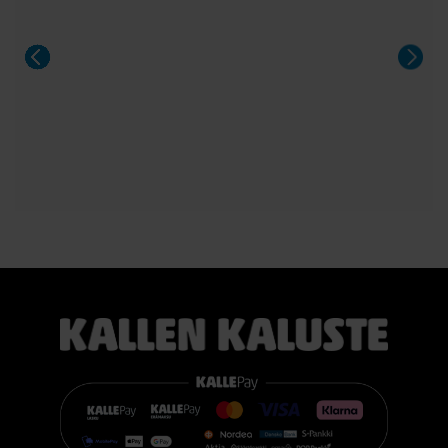
Sängyn mukana toimitetaan 21 cm korkea TEMPUR PRO®
SmartCool™ -patja, joka mukautuu tarkasti kehon painon,
lämmön ja muotojen mukaan. Patja vähentää painetta, tukee
selkärankaa ergonomisesti ja auttaa vähentämään yön
aikaista kääntyilyä, mikä edistää levollisempaa unta.
Voit valita kahdesta eri tuntumasta juuri itsellesi sopivan
vaihtoehdon:
TEMPUR PRO® Medium tarjoaa tasapainoisen yhdistelmän
pehmeää mukautuvuutta ja ergonomista tukea. Se sopii
erinomaisesti useimmille nukkujille.
TEMPUR PRO® Firm tarjoaa napakamman tuntuman ja
voimakkaamman tuen. Se on erinomainen valinta sinulle, joka
pidät jämäkästä nukkuma-alustasta.
👉 Katso lisää:
https://www.kallenkaluste.fi/fi/product/43292/tempur-
flexible-base-sanky-180x200-21-cm-patjalla
#TEMPUR #sänky #oulu #paremmatunet #nukkumisergonomia