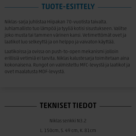
TUOTE-ESITTELY
Niklas-sarja juhlistaa Hiipakan 70-vuotista taivalta.
Juhlamallisto tuo lämpöä ja tyyliä kotisi sisustukseen. Valitse
joko musta tai tammen värinen kansi. Vetimettömät ovet ja
laatikot luo selkeyttä ja on helppo ja vaivaton käyttää.
Laatikoissa ja ovissa on push-to-open mekanismi jolloin
erillisiä vetimiä ei tarvita. Niklas kalustesarja toimitetaan aina
kokonaisena. Rungot on valmistettu MFC-levystä ja laatikot ja
ovet maalatusta MDF-levystä.
TEKNISET TIEDOT
Niklas senkki N3.2
L. 150cm, S. 49 cm, K. 81cm