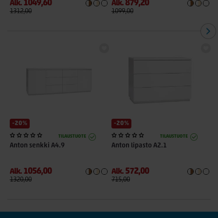
1049,60
879,20
Alk.
Alk.
A
1312,00
1099,00
6
-20%
-20%
TILAUSTUOTE
TILAUSTUOTE
Anton senkki A4.9
Anton lipasto A2.1
A
1056,00
572,00
Alk.
Alk.
A
1320,00
715,00
1