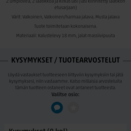
2 umpiovea, 2 laatikkoa ja kirkas lasi (lasi kiinnitetty laatikon
etusarjaan)
Värit: Valkoinen, Valkoinen/harmaa jalava, Musta jalava
Tuote toimitetaan kokonaisena.
Materiaali: Kalustelevy 18 mm, jalat massiivipuuta
KYSYMYKSET / TUOTEARVOSTELUT
Löydä vastaukset tuotteeseen liittyviin kysymyksiin tai jätä
kysymyksesi, niin vastaamme. Katso millaisia arvosteluita
tämän tuotteen ostaneet ovat antaneet tuotteesta.
Valitse osio: