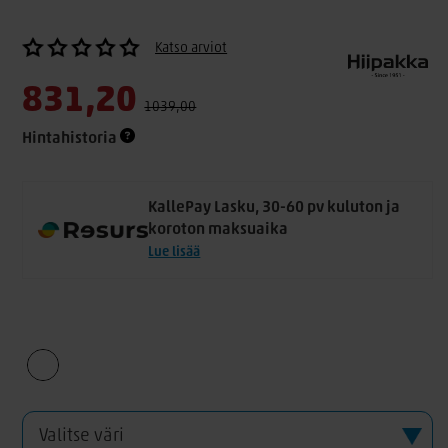
Katso arviot
831,20
1039,00
Hintahistoria
KallePay Lasku, 30-60 pv kuluton ja
koroton maksuaika
Lue lisää