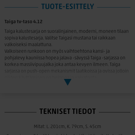
TUOTE-ESITTELY
Taiga tv-taso 4.12
Taiga kalustesarja on suoralinjainen, moderni, moneen tilaan
sopiva kalustesarja. Valitse Taigasi mustana tai raikkaan
valkoiseksi maalattuna.
Valkoiseen runkoon on myös vaihtoehtona kansi- ja
pohjalevy kauniissa hopea jalava -sävyssä Taiga -sarjassa on
korkea massiivipuujalka joka antaa kevyen ilmeen. Taiga
sarjassa on push-open mekanismit laatikoissa ja ovissa jolloin
niiden käyttäminen on helppoa ja vaivatonta.
Mitat: L. 201cm, K. 79cm, S. 45cm
2 umpiovea, 2 laatikkoa ja kirkas lasi (lasi kiinnitetty laatikon
etusarjaan)
TEKNISET TIEDOT
Värit: Valkoinen, Valkoinen/harmaa jalava, Musta jalava
Mitat: L. 201cm, K. 79cm, S. 45cm