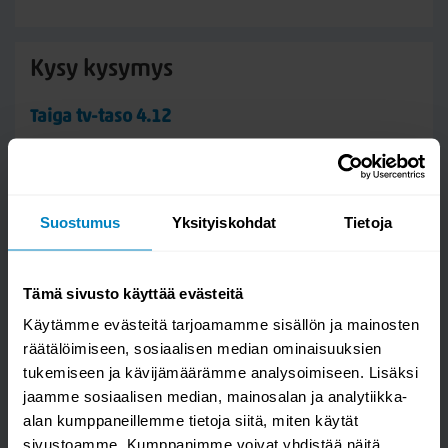
Kysy kysymys
Taiga tv-taso 4.12
Suostumus
Yksityiskohdat
Tietoja
Tämä sivusto käyttää evästeitä
Käytämme evästeitä tarjoamamme sisällön ja mainosten
räätälöimiseen, sosiaalisen median ominaisuuksien
tukemiseen ja kävijämäärämme analysoimiseen. Lisäksi
Kysymys/vastaus saa näkyä muille
jaamme sosiaalisen median, mainosalan ja analytiikka-
alan kumppaneillemme tietoja siitä, miten käytät
sivustoamme. Kumppanimme voivat yhdistää näitä