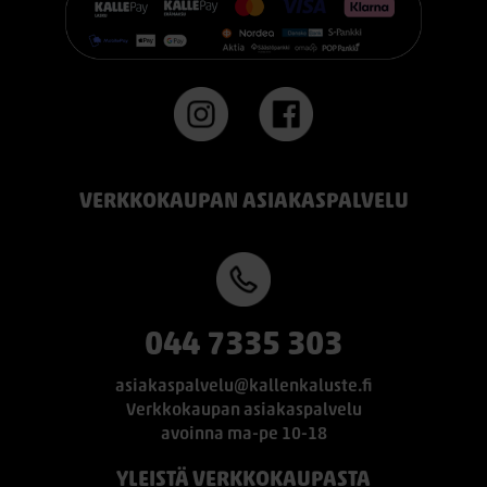
#TEMPUR #sänky #oulu #paremmatunet #nukkumisergonomia
VERKKOKAUPAN ASIAKASPALVELU
044 7335 303
asiakaspalvelu@kallenkaluste.fi
Verkkokaupan asiakaspalvelu
avoinna ma-pe 10-18
YLEISTÄ VERKKOKAUPASTA