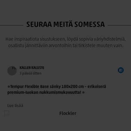
SEURAA MEITÄ SOMESSA
Hae inspiraatiota sisustukseen, löydä sopivia väriyhdistelmiä,
osallistu jännittäviin arvontoihin tai tirkistele muuten vain.
KALLEN KALUSTE
3 päivää sitten
⭐Tempur Flexible Base sänky 180x200 cm – erikoiserä
premium-luokan nukkumismukavuutta! ⭐
Tempur Flexible Base 180x200 cm on laadukas
Lue lisää
jenkkisänkykokonaisuus, jossa yhdistyvät TEMPUR®-
n
materiaalin ainutlaatuinen paineenpoisto, moderni muotoilu
ja ensiluokkainen käyttömukavuus. Nyt saatavilla rajoitettu
erikoiserä – erinomainen mahdollisuus hankkia aito TEMPUR®-