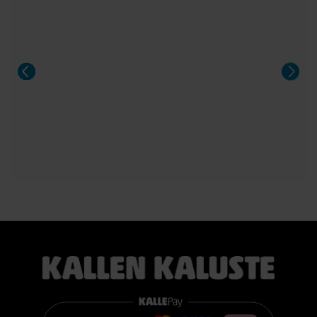
sänky poikkeuksellisen edulliseen hintaan.
Sängyn mukana toimitetaan 21 cm korkea TEMPUR PRO®
SmartCool™ -patja, joka mukautuu tarkasti kehon painon,
lämmön ja muotojen mukaan. Patja vähentää painetta, tukee
selkärankaa ergonomisesti ja auttaa vähentämään yön
aikaista kääntyilyä, mikä edistää levollisempaa unta.
Voit valita kahdesta eri tuntumasta juuri itsellesi sopivan
vaihtoehdon:
TEMPUR PRO® Medium tarjoaa tasapainoisen yhdistelmän
pehmeää mukautuvuutta ja ergonomista tukea. Se sopii
erinomaisesti useimmille nukkujille.
TEMPUR PRO® Firm tarjoaa napakamman tuntuman ja
voimakkaamman tuen. Se on erinomainen valinta sinulle, joka
pidät jämäkästä nukkuma-alustasta.
👉 Katso lisää:
https://www.kallenkaluste.fi/fi/product/43292/tempur-
flexible-base-sanky-180x200-21-cm-patjalla