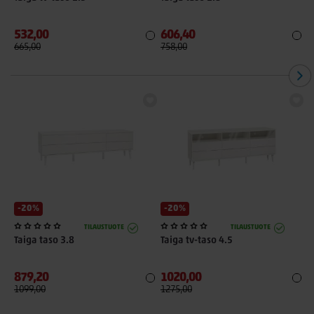
532,00
606,40
6
665,00
758,00
8
-20%
-20%
TILAUSTUOTE
TILAUSTUOTE
Taiga taso 3.8
Taiga tv-taso 4.5
T
879,20
1020,00
6
1099,00
1275,00
7