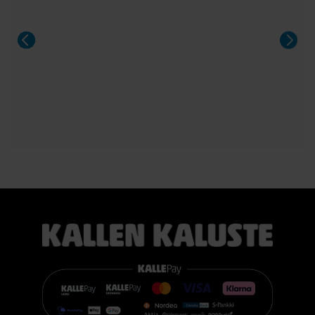
Sängyn mukana toimitetaan 21 cm korkea TEMPUR PRO®
SmartCool™ -patja, joka mukautuu tarkasti kehon painon,
lämmön ja muotojen mukaan. Patja vähentää painetta, tukee
selkärankaa ergonomisesti ja auttaa vähentämään yön
aikaista kääntyilyä, mikä edistää levollisempaa unta.
Voit valita kahdesta eri tuntumasta juuri itsellesi sopivan
vaihtoehdon:
TEMPUR PRO® Medium tarjoaa tasapainoisen yhdistelmän
pehmeää mukautuvuutta ja ergonomista tukea. Se sopii
erinomaisesti useimmille nukkujille.
TEMPUR PRO® Firm tarjoaa napakamman tuntuman ja
voimakkaamman tuen. Se on erinomainen valinta sinulle, joka
pidät jämäkästä nukkuma-alustasta.
👉 Katso lisää:
https://www.kallenkaluste.fi/fi/product/43292/tempur-
flexible-base-sanky-180x200-21-cm-patjalla
#TEMPUR #sänky #oulu #paremmatunet #nukkumisergonomia