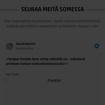
SEURAA MEITÄ SOMESSA
Hae inspiraatiota sisustukseen, löydä sopivia väriyhdistelmiä,
osallistu jännittäviin arvontoihin tai tirkistele muuten vain.
KALLEN KALUSTE
3 päivää sitten
⭐Tempur Flexible Base sänky 180x200 cm – erikoiserä
premium-luokan nukkumismukavuutta! ⭐
Tempur Flexible Base 180x200 cm on laadukas
Lue lisää
jenkkisänkykokonaisuus, jossa yhdistyvät TEMPUR®-
n
materiaalin ainutlaatuinen paineenpoisto, moderni muotoilu
ja ensiluokkainen käyttömukavuus. Nyt saatavilla rajoitettu
erikoiserä – erinomainen mahdollisuus hankkia aito TEMPUR®-
sänky poikkeuksellisen edulliseen hintaan.