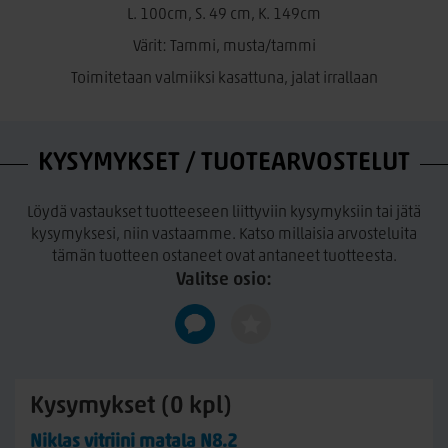
L. 100cm, S. 49 cm, K. 149cm
Värit: Tammi, musta/tammi
Toimitetaan valmiiksi kasattuna, jalat irrallaan
KYSYMYKSET / TUOTEARVOSTELUT
Löydä vastaukset tuotteeseen liittyviin kysymyksiin tai jätä
kysymyksesi, niin vastaamme. Katso millaisia arvosteluita
tämän tuotteen ostaneet ovat antaneet tuotteesta.
Valitse osio:
Kysymykset (0 kpl)
Niklas vitriini matala N8.2