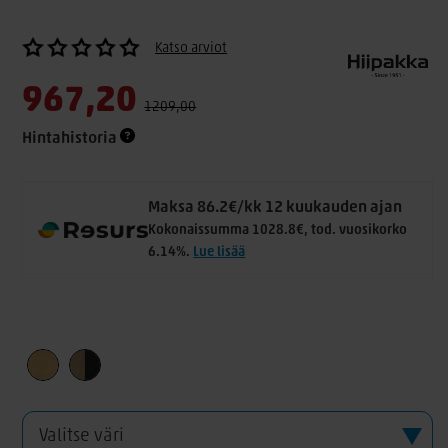
Katso arviot
967,20
1209,00
Hintahistoria
Maksa 86.2€/kk 12 kuukauden ajan
Kokonaissumma 1028.8€, tod. vuosikorko
6.14%.
Lue lisää