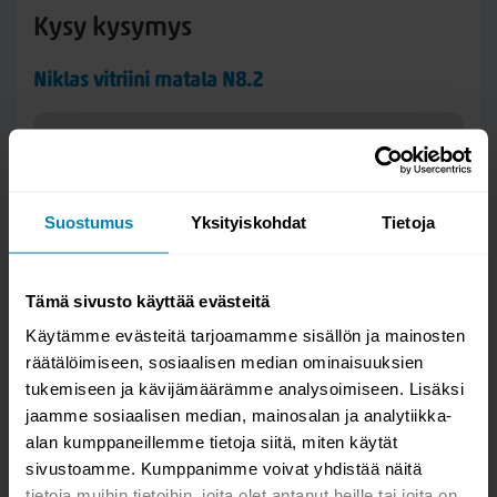
Kysy kysymys
Niklas vitriini matala N8.2
Suostumus
Yksityiskohdat
Tietoja
Tämä sivusto käyttää evästeitä
Käytämme evästeitä tarjoamamme sisällön ja mainosten
räätälöimiseen, sosiaalisen median ominaisuuksien
tukemiseen ja kävijämäärämme analysoimiseen. Lisäksi
Kysymys/vastaus saa näkyä muille
jaamme sosiaalisen median, mainosalan ja analytiikka-
alan kumppaneillemme tietoja siitä, miten käytät
sivustoamme. Kumppanimme voivat yhdistää näitä
LÄHETÄ
tietoja muihin tietoihin, joita olet antanut heille tai joita on