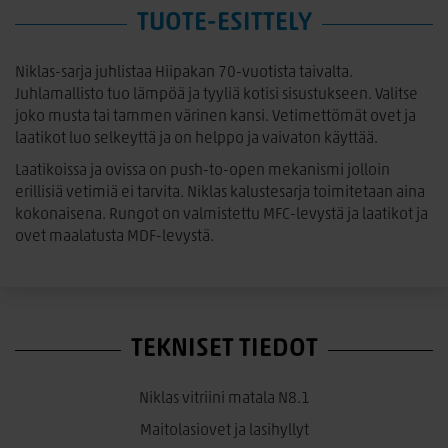
TUOTE-ESITTELY
Niklas-sarja juhlistaa Hiipakan 70-vuotista taivalta.
Juhlamallisto tuo lämpöä ja tyyliä kotisi sisustukseen. Valitse
joko musta tai tammen värinen kansi. Vetimettömät ovet ja
laatikot luo selkeyttä ja on helppo ja vaivaton käyttää.
Laatikoissa ja ovissa on push-to-open mekanismi jolloin
erillisiä vetimiä ei tarvita. Niklas kalustesarja toimitetaan aina
kokonaisena. Rungot on valmistettu MFC-levystä ja laatikot ja
ovet maalatusta MDF-levystä.
TEKNISET TIEDOT
Niklas vitriini matala N8.1
Maitolasiovet ja lasihyllyt