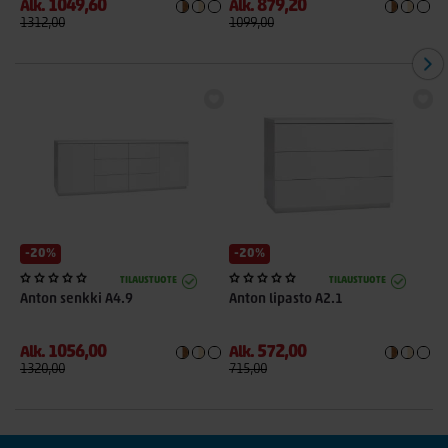
1049,60
879,20
Alk.
Alk.
A
1312,00
1099,00
6
-20%
-20%
TILAUSTUOTE
TILAUSTUOTE
Anton senkki A4.9
Anton lipasto A2.1
A
1056,00
572,00
Alk.
Alk.
A
1320,00
715,00
1