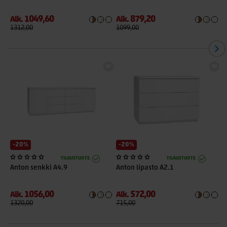
1049,60
879,20
Alk.
Alk.
A
1312,00
1099,00
6
-20%
-20%
TILAUSTUOTE
TILAUSTUOTE
Anton senkki A4.9
Anton lipasto A2.1
A
1056,00
572,00
Alk.
Alk.
A
1320,00
715,00
1