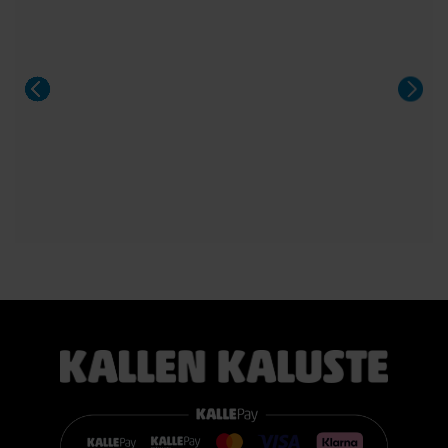
Sängyn mukana toimitetaan 21 cm korkea TEMPUR PRO®
SmartCool™ -patja, joka mukautuu tarkasti kehon painon,
lämmön ja muotojen mukaan. Patja vähentää painetta, tukee
selkärankaa ergonomisesti ja auttaa vähentämään yön
aikaista kääntyilyä, mikä edistää levollisempaa unta.
Voit valita kahdesta eri tuntumasta juuri itsellesi sopivan
vaihtoehdon:
TEMPUR PRO® Medium tarjoaa tasapainoisen yhdistelmän
pehmeää mukautuvuutta ja ergonomista tukea. Se sopii
erinomaisesti useimmille nukkujille.
TEMPUR PRO® Firm tarjoaa napakamman tuntuman ja
voimakkaamman tuen. Se on erinomainen valinta sinulle, joka
pidät jämäkästä nukkuma-alustasta.
👉 Katso lisää:
https://www.kallenkaluste.fi/fi/product/43292/tempur-
flexible-base-sanky-180x200-21-cm-patjalla