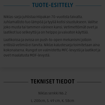
TUOTE-ESITTELY
Niklas-sarja juhlistaa Hiipakan 70-vuotista taivalta.
Juhlamallisto tuo lämpöä ja tyyliä kotisi sisustukseen. Valitse
joko musta tai tammen värinen kansi. Vetimettömät ovet ja
laatikot luo selkeyttä ja on helppo ja vaivaton käyttää.
Laatikoissa ja ovissa on push-to-open mekanismi jolloin
erillisiä vetimiä ei tarvita. Niklas kalustesarja toimitetaan aina
kokonaisena. Rungot on valmistettu MFC-levystä ja laatikot ja
ovet maalatusta MDF-levystä.
TEKNISET TIEDOT
Niklas senkki N6.2
L. 200cm, S. 49 cm, K. 58cm