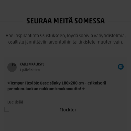
SEURAA MEITÄ SOMESSA
Hae inspiraatiota sisustukseen, löydä sopivia väriyhdistelmiä,
osallistu jännittäviin arvontoihin tai tirkistele muuten vain.
KALLEN KALUSTE
1 päivä sitten
⭐Tempur Flexible Base sänky 180x200 cm – erikoiserä
premium-luokan nukkumismukavuutta! ⭐
Tempur Flexible Base 180x200 cm on laadukas
Lue lisää
jenkkisänkykokonaisuus, jossa yhdistyvät TEMPUR®-
n
materiaalin ainutlaatuinen paineenpoisto, moderni muotoilu
ja ensiluokkainen käyttömukavuus. Nyt saatavilla rajoitettu
erikoiserä – erinomainen mahdollisuus hankkia aito TEMPUR®-
sänky poikkeuksellisen edulliseen hintaan.