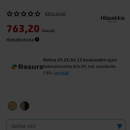
Katso arviot
763,20
954,00
Hintahistoria
Maksa 69.2€/kk 12 kuukauden ajan
Kokonaissumma 824.8€, tod. vuosikorko
7.8%.
Lue lisää