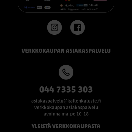
#TEMPUR #sänky #oulu #paremmatunet #nukkumisergonomia
VERKKOKAUPAN ASIAKASPALVELU
044 7335 303
asiakaspalvelu@kallenkaluste.fi
Verkkokaupan asiakaspalvelu
avoinna ma-pe 10-18
YLEISTÄ VERKKOKAUPASTA