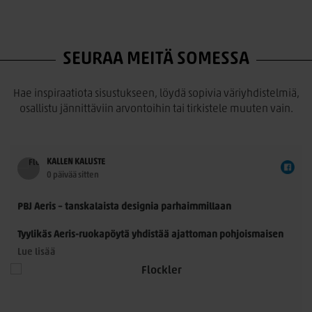
SEURAA MEITÄ SOMESSA
Hae inspiraatiota sisustukseen, löydä sopivia väriyhdistelmiä,
osallistu jännittäviin arvontoihin tai tirkistele muuten vain.
KALLEN KALUSTE
0 päivää sitten
PBJ Aeris – tanskalaista designia parhaimmillaan
Tyylikäs Aeris-ruokapöytä yhdistää ajattoman pohjoismaisen
muotoilun ja käytännöllisyyden. Morten Svendsenin
Lue lisää
suunnittelemassa pöydässä on kauniisti muotoillut
massiivitammijalat ja useita laadukkaita kansivaihtoehtoja.
Pöytä sopii 8–14 hengelle, ja sitä voidaan jatkaa yhdellä tai