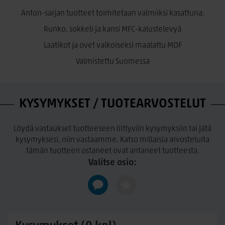
Toimitetaan valmiiksi kasattuna, sokkeli tai jalat irrallaan
Anton-sarjan tuotteet toimitetaan valmiiksi kasattuna.
Runko, sokkeli ja kansi
MFC
-kalustelevyä
Laatikot ja ovet valkoiseksi maalattu
MDF
Valmistettu Suomessa
KYSYMYKSET / TUOTEARVOSTELUT
Löydä vastaukset tuotteeseen liittyviin kysymyksiin tai jätä
kysymyksesi, niin vastaamme. Katso millaisia arvosteluita
tämän tuotteen ostaneet ovat antaneet tuotteesta.
Valitse osio: