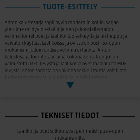
TUOTE-ESITTELY
Anton kalustesarja sopii hyvin moderniin kotiin. Sarjan
yleisilme on hyvin selkälinjainen ja konstailematon.
Vetimettömät ovet ja laatikot luo selkeyttä ja on helppo ja
vaivaton käyttää. Laatikoissa ja ovissa on push-to-open
mekanismi jolloin erillisiä vetimiä ei tarvita. Anton
kalustesarja toimitetaan aina kokonaisena. Rungot on
valmistettu MFC-levystä ja laatikot ja ovet maalatusta MDF-
levystä. Anton sarjassa on vakiona sokkeli mutta voit tilata
tuotteet myös massiivipuujalalla jolloin tuotteen
kokonaiskorkeus kasvaa 8cm.
Anton senkki A3.3
L. 150 cm, S. 49 cm, K. 73 cm (puujaloilla 81cm)
TEKNISET TIEDOT
2 etsattua lasiovea joiden takana 2 siirrettävää hyllyä, 3
kapeaa laatikkoa
Värit: Valkoinen, valkoinen/hopea jalava ja valkoinen/tammi
Laatikot ja ovet sulkeutuvat pehmeästi push-open
mekanismilla.