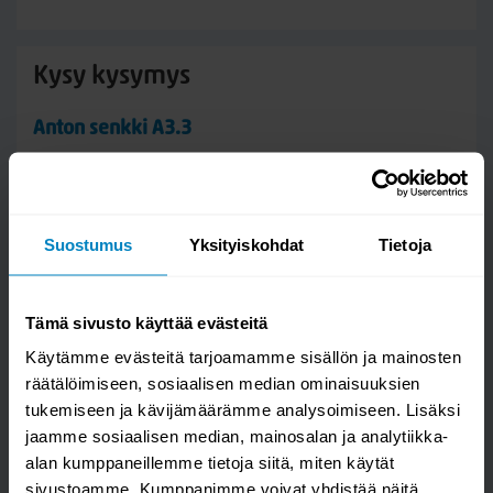
Kysy kysymys
Anton senkki A3.3
Suostumus
Yksityiskohdat
Tietoja
Tämä sivusto käyttää evästeitä
Käytämme evästeitä tarjoamamme sisällön ja mainosten
räätälöimiseen, sosiaalisen median ominaisuuksien
tukemiseen ja kävijämäärämme analysoimiseen. Lisäksi
Kysymys/vastaus saa näkyä muille
jaamme sosiaalisen median, mainosalan ja analytiikka-
alan kumppaneillemme tietoja siitä, miten käytät
sivustoamme. Kumppanimme voivat yhdistää näitä