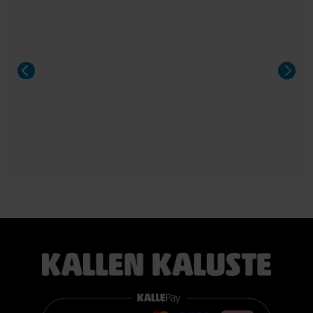
kahdella jatkolevyllä. Saatavana Fenix- ja HPL-laminaatilla
sekä upeilla tammiviilu- ja pähkinäsävyisillä pinnoilla.
Aeris on näyttävä valinta niin arkeen kuin suurempiinkin
illallisiin.
#casøfurniture #oulu #tammihuonekalu #sisustus
#kallenkaluste