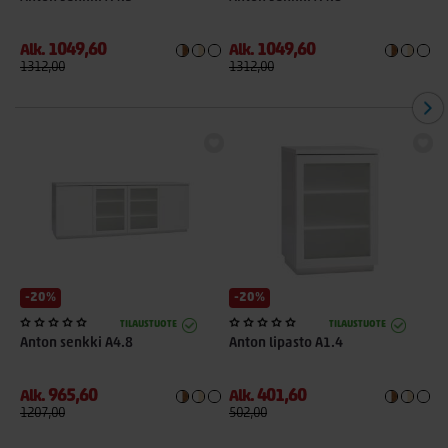
1049,60
1049,60
Alk.
Alk.
A
1312,00
1312,00
6
-20%
-20%
TILAUSTUOTE
TILAUSTUOTE
Anton senkki A4.8
Anton lipasto A1.4
A
965,60
401,60
Alk.
Alk.
A
1207,00
502,00
1