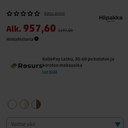
Katso arviot
957,60
Alk.
1197,00
Hintahistoria
KallePay Lasku, 30-60 pv kuluton ja
koroton maksuaika
Lue lisää