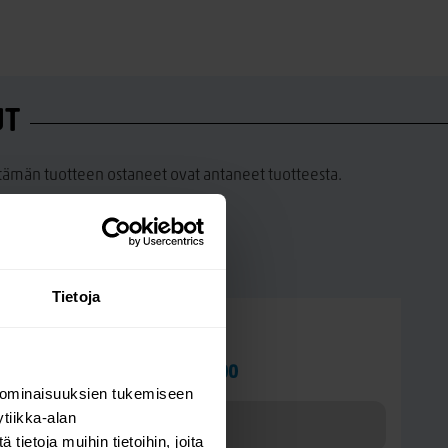
UT
a tämän tuotteen ostaneet ovat antaneet tuotteesta.
Tietoja
Kysy kysymys
Stina 2-osainen komero 100
 ominaisuuksien tukemiseen
tiikka-alan
ietoja muihin tietoihin, joita