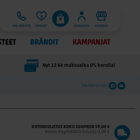
0
0
OTA YHTEYTTÄ
SUOSIKIT
ASIAKASTILI
MYYMÄLÄ
STEET
BRÄNDIT
KAMPANJAT
Nyt 12 kk maksuaika 0% korolla!
Jaa tämä sivu:
KOTIINKULJETUS KOKO SUOMEEN 59,00 €
Nouto myymälästä Oulusta 0,00 €