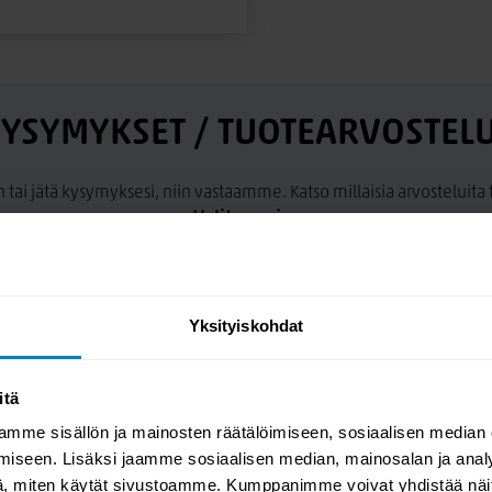
YSYMYKSET / TUOTEARVOSTEL
n tai jätä kysymyksesi, niin vastaamme. Katso millaisia arvosteluit
Valitse osio:
Yksityiskohdat
itä
mme sisällön ja mainosten räätälöimiseen, sosiaalisen median
iseen. Lisäksi jaamme sosiaalisen median, mainosalan ja analy
, miten käytät sivustoamme. Kumppanimme voivat yhdistää näitä t