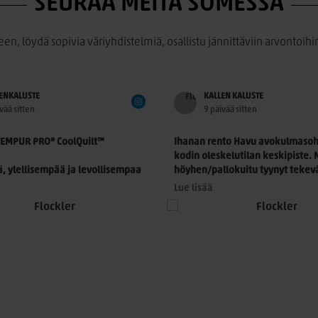
SEURAA MEITÄ SOMESSA
een, löydä sopivia väriyhdistelmiä, osallistu jännittäviin arvontoihin
ENKALUSTE
KALLEN KALUSTE
vää sitten
9 päivää sitten
TEMPUR PRO® CoolQuilt™
Ihanan rento Havu avokulmasoh
kodin oleskelutilan keskipiste.
, ylellisempää ja levollisempaa
höyhen/pallokuitu tyynyt tekev
unelman pehmeän ja syvä istut
Lue lisää
R® Advanced -materiaali
houkuttelee rennosti löhöilemä
ksilöllisesti kehoosi ja
Suunnittele sinulle sopiva kok
painetta jopa 20 % enemmän*.
myymäässämme!
olQuilt™-päällinen yhdessä
™-teknologian kanssa auttaa
#finsoffat #sohvat #sisustus #si
losi miellyttävän viileänä läpi
aamaan uutuus myymäläämme!