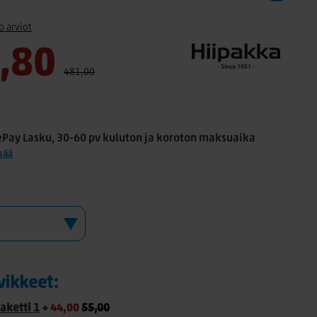
o arviot
,80
481,00
ePay Lasku, 30-60 pv kuluton ja koroton maksuaika
isää
rvikkeet:
aketti 1
+
44,00
55,00