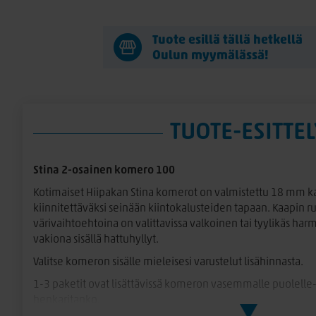
Tuote esillä tällä hetkellä
Oulun myymälässä!
TUOTE-ESITTEL
Stina 2-osainen komero 100
Kotimaiset Hiipakan Stina komerot on valmistettu 18 mm kal
kiinnitettäväksi seinään kiintokalusteiden tapaan. Kaapin r
värivaihtoehtoina on valittavissa valkoinen tai tyylikäs ha
vakiona sisällä hattuhyllyt.
Valitse komeron sisälle mieleisesi varustelut lisähinnasta.
1-3 paketit ovat lisättävissä komeron vasemmalle puolelle-
henkaritanko.