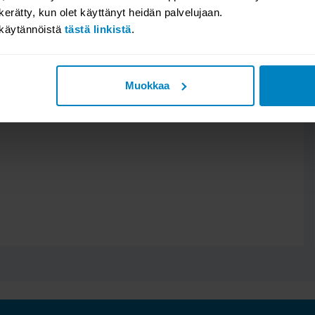
n kerätty, kun olet käyttänyt heidän palvelujaan.
akäytännöistä
tästä linkistä
.
Muokkaa