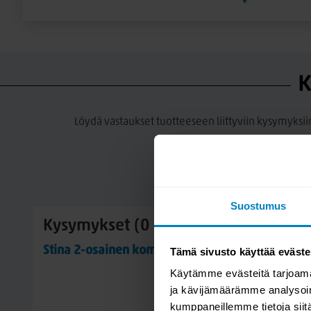
K
Löydä vastaukset tuotteeseen liittyviin kysymyksii
Suostumus
Kysymykset (0 kpl)
Stina 2-osainen komero 100
Tämä sivusto käyttää eväste
Käytämme evästeitä tarjoama
ja kävijämäärämme analysoim
kumppaneillemme tietoja siitä