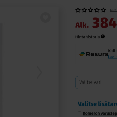
Kats
384
Alk.
Hintahistoria
Kall
Lue l
Valitse lisäta
Komeron varustep