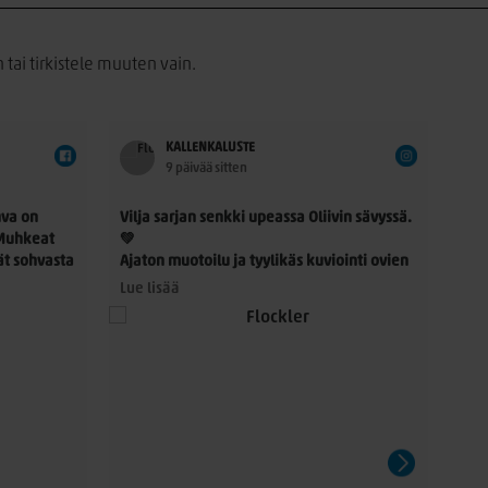
 tai tirkistele muuten vain.
KALLENKALUSTE
9 päivää sitten
va on
Vilja sarjan senkki upeassa Oliivin sävyssä.
Aja
 Muhkeat
💚
mat
ät sohvasta
Ajaton muotoilu ja tyylikäs kuviointi ovien
tavuus
ja laatikoiden etusarjassa. tekevät siitä
Mei
Lue lisää
Lue 
än.
näyttävän katseenvangitsijan niin
Hor
oonpano
olohuoneeseen, ruokailutilaan kuin
aja
eteiseenkin.
käy
erin
sustusidea
#hiipakka #kotimainen #senkki
tera
#sisustusinspiraatio #sisutusideat
kes
Juu
% 3