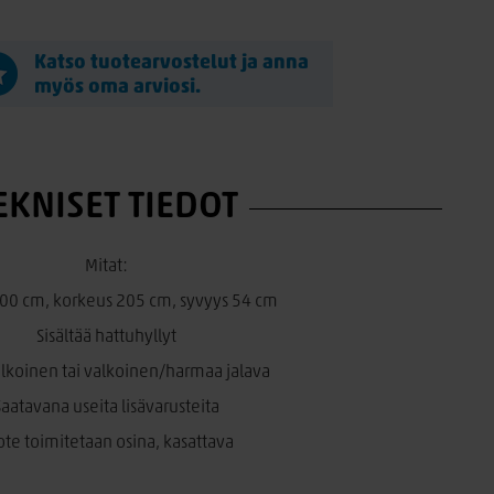
Katso tuotearvostelut ja anna
myös oma arviosi.
EKNISET TIEDOT
Mitat:
00 cm, korkeus 205 cm, syvyys 54 cm
Sisältää hattuhyllyt
valkoinen tai valkoinen/harmaa jalava
Saatavana useita lisävarusteita
ote toimitetaan osina, kasattava