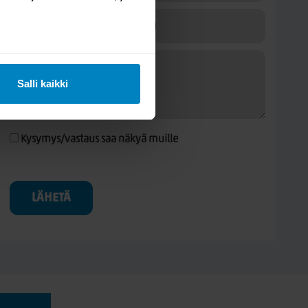
Salli kaikki
Kysymys/vastaus saa näkyä muille
LÄHETÄ