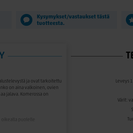
Kysymykset/vastaukset tästä
tuotteesta.
Y
T
ustelevystä ja ovat tarkoitettu
Leveys 1
unko on aina valkoinen, ovien
rmaa jalava. Komerossa on
Värit: 
Tu
 oikealla puolelle