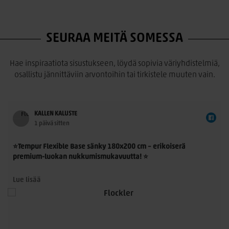
SEURAA MEITÄ SOMESSA
Hae inspiraatiota sisustukseen, löydä sopivia väriyhdistelmiä,
osallistu jännittäviin arvontoihin tai tirkistele muuten vain.
KALLEN KALUSTE
1 päivä sitten
⭐Tempur Flexible Base sänky 180x200 cm – erikoiserä
premium-luokan nukkumismukavuutta! ⭐
Tempur Flexible Base 180x200 cm on laadukas
Lue lisää
jenkkisänkykokonaisuus, jossa yhdistyvät TEMPUR®-
n
materiaalin ainutlaatuinen paineenpoisto, moderni muotoilu
ja ensiluokkainen käyttömukavuus. Nyt saatavilla rajoitettu
erikoiserä – erinomainen mahdollisuus hankkia aito TEMPUR®-
sänky poikkeuksellisen edulliseen hintaan.