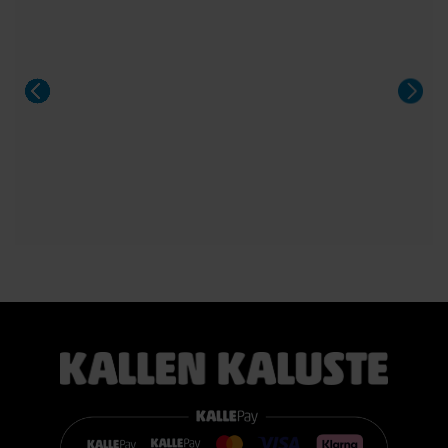
Sängyn mukana toimitetaan 21 cm korkea TEMPUR PRO®
SmartCool™ -patja, joka mukautuu tarkasti kehon painon,
lämmön ja muotojen mukaan. Patja vähentää painetta, tukee
selkärankaa ergonomisesti ja auttaa vähentämään yön
aikaista kääntyilyä, mikä edistää levollisempaa unta.
Voit valita kahdesta eri tuntumasta juuri itsellesi sopivan
vaihtoehdon:
TEMPUR PRO® Medium tarjoaa tasapainoisen yhdistelmän
pehmeää mukautuvuutta ja ergonomista tukea. Se sopii
erinomaisesti useimmille nukkujille.
TEMPUR PRO® Firm tarjoaa napakamman tuntuman ja
voimakkaamman tuen. Se on erinomainen valinta sinulle, joka
pidät jämäkästä nukkuma-alustasta.
👉 Katso lisää:
https://www.kallenkaluste.fi/fi/product/43292/tempur-
flexible-base-sanky-180x200-21-cm-patjalla