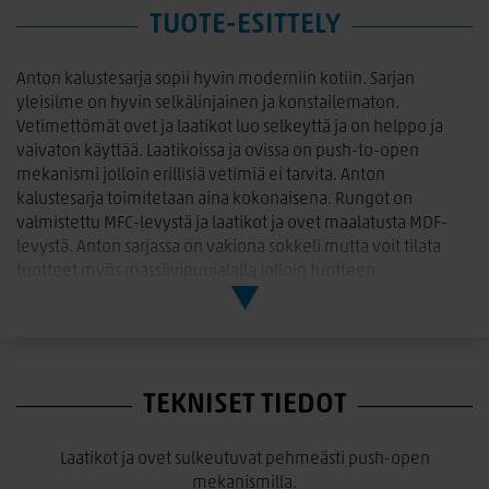
TUOTE-ESITTELY
Anton kalustesarja sopii hyvin moderniin kotiin. Sarjan
yleisilme on hyvin selkälinjainen ja konstailematon.
Vetimettömät ovet ja laatikot luo selkeyttä ja on helppo ja
vaivaton käyttää. Laatikoissa ja ovissa on push-to-open
mekanismi jolloin erillisiä vetimiä ei tarvita. Anton
kalustesarja toimitetaan aina kokonaisena. Rungot on
valmistettu MFC-levystä ja laatikot ja ovet maalatusta MDF-
levystä. Anton sarjassa on vakiona sokkeli mutta voit tilata
tuotteet myös massiivipuujalalla jolloin tuotteen
kokonaiskorkeus kasvaa 8cm.
Anton vitriini matala A8.7
L. 100 cm, S. 49 cm, K. 141 cm (puujaloilla 149cm)
TEKNISET TIEDOT
2 kirkasta lasiovea joiden takana 8 säädettävää puuhyllyä.
Värit: Valkoinen, valkoinen/hopea jalava ja valkoinen/tammi
Laatikot ja ovet sulkeutuvat pehmeästi push-open
Toimitetaan valmiiksi kasattuna, sokkeli irrallaan
mekanismilla.