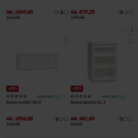
1049,60
879,20
Alk.
Alk.
A
1312,00
1099,00
7
-20%
-20%
TILAUSTUOTE
TILAUSTUOTE
Anton senkki A4.9
Anton lipasto A1.3
A
1056,00
401,60
Alk.
Alk.
A
1320,00
502,00
1