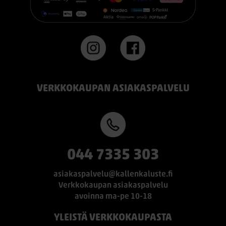
#TEMPUR #sänky #oulu #paremmatunet #nukkumisergonomia
VERKKOKAUPAN ASIAKASPALVELU
044 7335 303
asiakaspalvelu@kallenkaluste.fi
Verkkokaupan asiakaspalvelu
avoinna ma-pe 10-18
YLEISTÄ VERKKOKAUPASTA