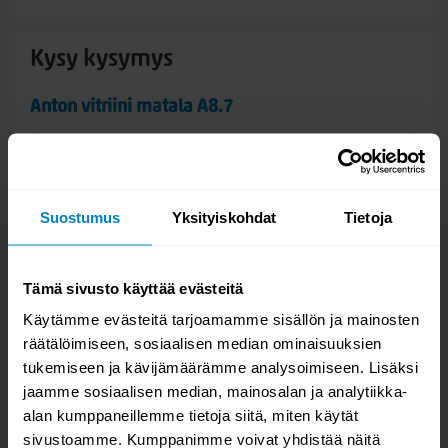
Kysy kysymys
Anton vitriini matala A8.7
Suostumus
Yksityiskohdat
Tietoja
Tämä sivusto käyttää evästeitä
Käytämme evästeitä tarjoamamme sisällön ja mainosten
räätälöimiseen, sosiaalisen median ominaisuuksien
tukemiseen ja kävijämäärämme analysoimiseen. Lisäksi
Kysymys/vastaus saa näkyä muille
jaamme sosiaalisen median, mainosalan ja analytiikka-
alan kumppaneillemme tietoja siitä, miten käytät
sivustoamme. Kumppanimme voivat yhdistää näitä