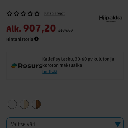
Katso arviot
907,20
Alk.
1134,00
Hintahistoria
KallePay Lasku, 30-60 pv kuluton ja
koroton maksuaika
Lue lisää