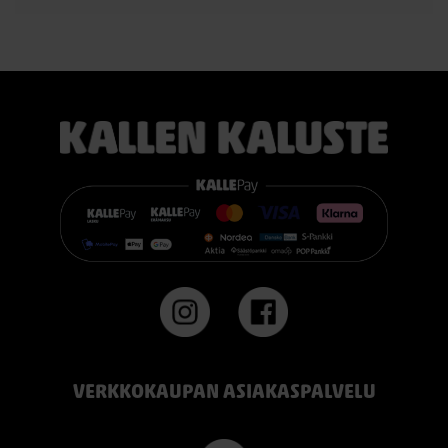
pehmeää mukautuvuutta ja ergonomista tukea. Se sopii
erinomaisesti useimmille nukkujille.
TEMPUR PRO® Firm tarjoaa napakamman tuntuman ja
voimakkaamman tuen. Se on erinomainen valinta sinulle, joka
pidät jämäkästä nukkuma-alustasta.
👉 Katso lisää:
https://www.kallenkaluste.fi/fi/product/43292/tempur-
flexible-base-sanky-180x200-21-cm-patjalla
#TEMPUR #sänky #oulu #paremmatunet #nukkumisergonomia
VERKKOKAUPAN ASIAKASPALVELU