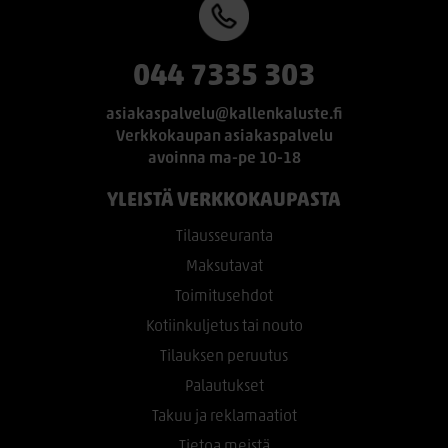
044 7335 303
asiakaspalvelu@kallenkaluste.fi
Verkkokaupan asiakaspalvelu
avoinna ma-pe 10-18
YLEISTÄ VERKKOKAUPASTA
Tilausseuranta
Maksutavat
Toimitusehdot
Kotiinkuljetus tai nouto
Tilauksen peruutus
Palautukset
Takuu ja reklamaatiot
Tietoa meistä