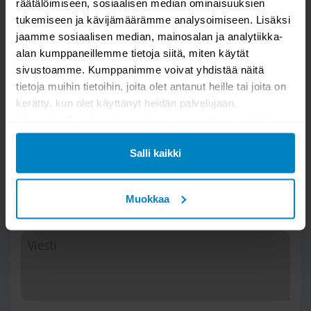
räätälöimiseen, sosiaalisen median ominaisuuksien
tukemiseen ja kävijämäärämme analysoimiseen. Lisäksi
jaamme sosiaalisen median, mainosalan ja analytiikka-
alan kumppaneillemme tietoja siitä, miten käytät
sivustoamme. Kumppanimme voivat yhdistää näitä
tietoja muihin tietoihin, joita olet antanut heille tai joita on
Kysy kysymys
kerätty, kun olet käyttänyt heidän palvelujaan.
Lisätietoa Googlen tietosuojakäytännöistä
tästä linkistä
.
Ergo sähköpöytä 115x67, Hunaja tammi
Salli kaikki
Muokkaa