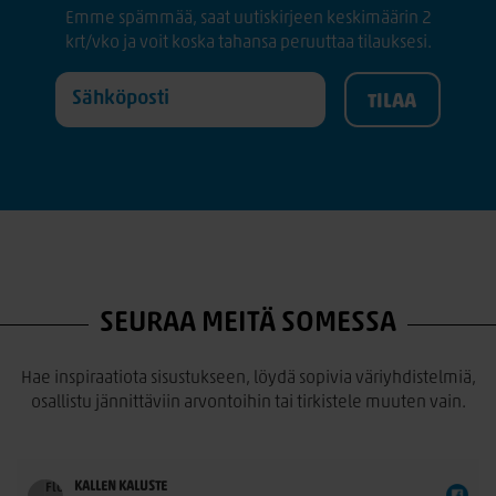
Emme spämmää, saat uutiskirjeen keskimäärin 2
krt/vko ja voit koska tahansa peruuttaa tilauksesi.
SEURAA MEITÄ SOMESSA
Hae inspiraatiota sisustukseen, löydä sopivia väriyhdistelmiä,
osallistu jännittäviin arvontoihin tai tirkistele muuten vain.
KALLEN KALUSTE