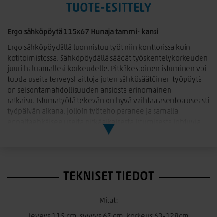
TUOTE-ESITTELY
Ergo sähköpöytä 115x67 Hunaja tammi- kansi
Ergo sähköpöydällä luonnistuu työt niin konttorissa kuin
kotitoimistossa. Sähköpöydällä säädät työskentelykorkeuden
juuri haluamallesi korkeudelle. Pitkäkestoinen istuminen voi
tuoda useita terveyshaittoja joten sähkösäätöinen työpöytä
on seisontamahdollisuuden ansiosta erinomainen
ratkaisu. Istumatyötä tekevän on hyvä vaihtaa asentoa useasti
työpäivän aikana, jolloin työteho paranee ja samalla
ennaltaehkäisee useita pitkäaikaisesta istumisesta johtuvia
terveydellisiä vaivoja. Sähköpöydän laadukas ja hiljainen
sähkömoottori mahdollistaa käytön muita häiritsemättä.
Sähköpöydässä on neljä muistipaikkaa joten saat talletettua
mieluiset työskentelykorkeudet. Pöytäkorkeuden säätöalue
TEKNISET TIEDOT
on 63-128cm.
Pöydän jalkaa on saatavana kolmea eri väriä, valkoinen,
Mitat:
harmaa ja musta. Pöydän kansi Hunaja tammi.
Leveys 115 cm, syvyys 67 cm, korkeus 63-128cm