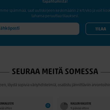
tapahtumista!
mme spämmää, saat uutiskirjeen keskimäärin 2 krt/vko ja voit kos
tahansa peruuttaa tilauksesi.
SEURAA MEITÄ SOMESSA
een, löydä sopivia väriyhdistelmiä, osallistu jännittäviin arvontoihin
ENKALUSTE
KALLEN KALUSTE
vää sitten
9 päivää sitten