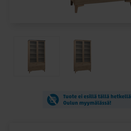
Tuote ei esillä tällä hetkell
Oulun myymälässä!