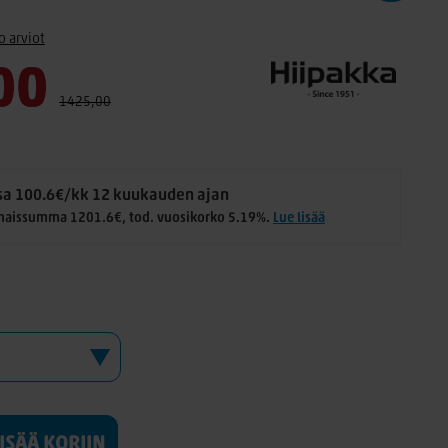
o arviot
00
1425,00
a 100.6€/kk 12 kuukauden ajan
naissumma 1201.6€, tod. vuosikorko 5.19%.
Lue lisää
LISÄÄ KORIIN