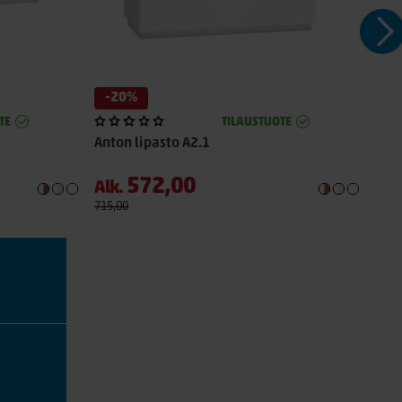
-20%
-2
TE
TILAUSTUOTE
Anton lipasto A2.1
Anto
572,00
Alk.
Alk
715,00
647,