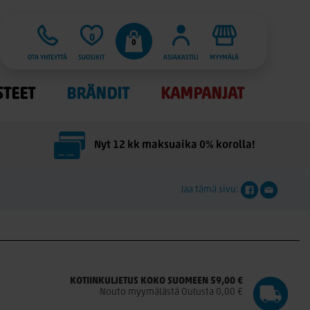
0
0
OTA YHTEYTTÄ
SUOSIKIT
ASIAKASTILI
MYYMÄLÄ
STEET
BRÄNDIT
KAMPANJAT
Nyt 12 kk maksuaika 0% korolla!
Jaa tämä sivu:
KOTIINKULJETUS KOKO SUOMEEN 59,00 €
Nouto myymälästä Oulusta 0,00 €