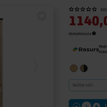
Kats
1140,
Hintahistoria
Maks
Koko