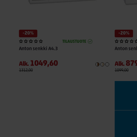
-20%
-20%
TILAUSTUOTE
Anton senkki A4.3
Anton sen
1049,60
87
Alk.
Alk.
1312,00
1099,00