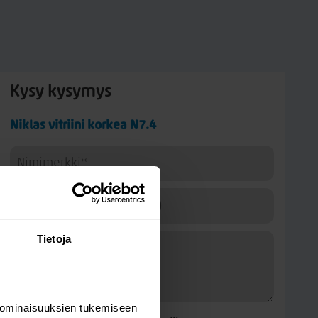
Kysy kysymys
Niklas vitriini korkea N7.4
Tietoja
 ominaisuuksien tukemiseen