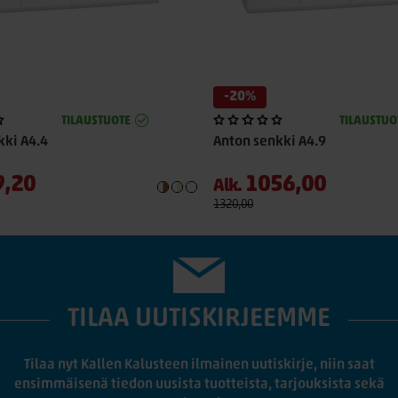
-20%
TILAUSTUOTE
TILAUSTUO
kki A4.4
Anton senkki A4.9
9,20
1056,00
Alk.
1320,00
TILAA UUTISKIRJEEMME
Tilaa nyt Kallen Kalusteen ilmainen uutiskirje, niin saat
ensimmäisenä tiedon uusista tuotteista, tarjouksista sekä