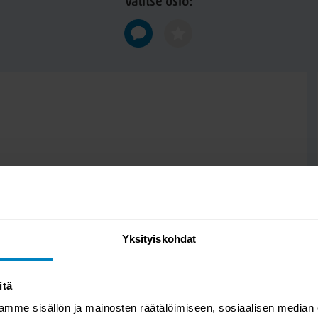
Valitse osio:
Yksityiskohdat
itä
mme sisällön ja mainosten räätälöimiseen, sosiaalisen median