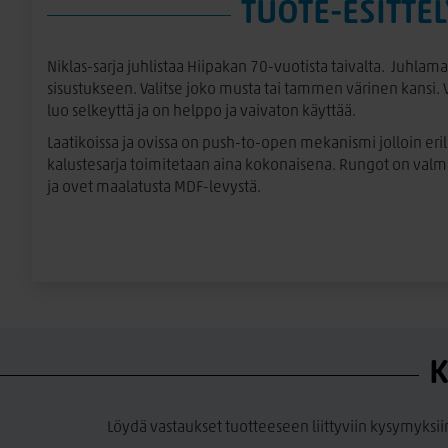
TUOTE-ESITTEL
Niklas-sarja juhlistaa Hiipakan 70-vuotista taivalta. Juhlamal
sisustukseen. Valitse joko musta tai tammen värinen kansi. 
luo selkeyttä ja on helppo ja vaivaton käyttää.
Laatikoissa ja ovissa on push-to-open mekanismi jolloin erilli
kalustesarja toimitetaan aina kokonaisena. Rungot on valmis
ja ovet maalatusta MDF-levystä.
K
Löydä vastaukset tuotteeseen liittyviin kysymyksii