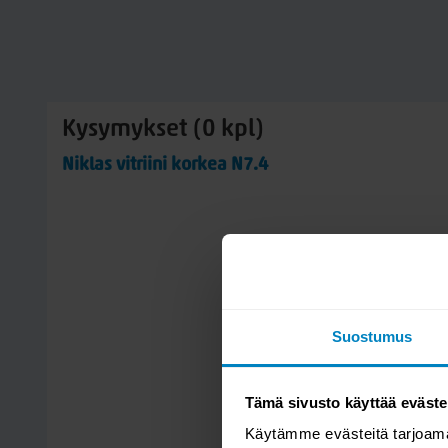
Kysymykset (0 kpl)
Niklas vitriini korkea N7.4
Suostumus
Tämä sivusto käyttää eväste
Käytämme evästeitä tarjoama