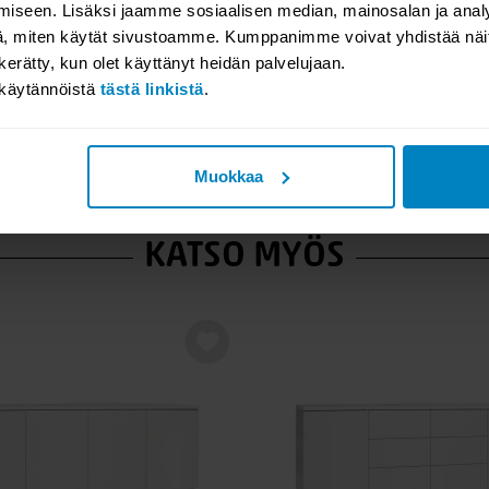
iseen. Lisäksi jaamme sosiaalisen median, mainosalan ja analy
, miten käytät sivustoamme. Kumppanimme voivat yhdistää näitä t
n kerätty, kun olet käyttänyt heidän palvelujaan.
akäytännöistä
tästä linkistä
.
Muokkaa
KATSO MYÖS