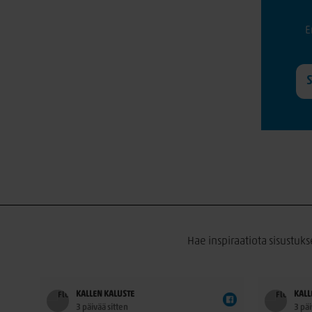
E
Hae inspiraatiota sisustuks
KALLEN KALUSTE
KALL
3 päivää sitten
3 päi