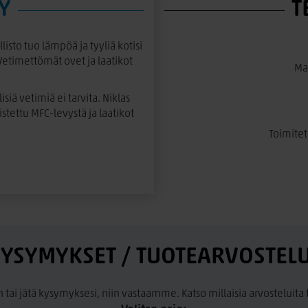
Y
T
listo tuo lämpöä ja tyyliä kotisi
Vetimettömät ovet ja laatikot
Mai
siä vetimiä ei tarvita. Niklas
tettu MFC-levystä ja laatikot
Toimitet
YSYMYKSET / TUOTEARVOSTEL
n tai jätä kysymyksesi, niin vastaamme. Katso millaisia arvosteluit