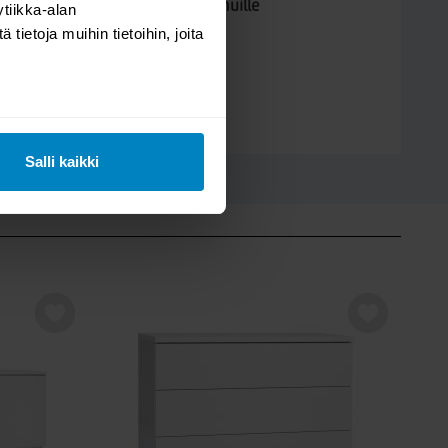
Kysymys/vastaus saa näkyä muille
tiikka-alan
ietoja muihin tietoihin, joita
LÄHETÄ
Salli kaikki