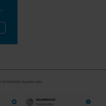
ka
 tai tirkistele muuten vain.
KALLENKALUSTE
9 päivää sitten