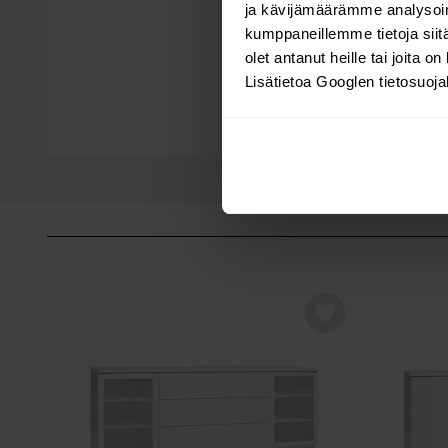
ja kävijämäärämme analysoim
kumppaneillemme tietoja siitä
olet antanut heille tai joita o
Lisätietoa Googlen tietosuoj