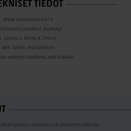
EKNISET TIEDOT
Niklas vitriini korkea N7.4
tolasiovet ja laatikot, puuhyllyt
L. 100cm, S. 49 cm, K. 193cm
Värit: Tammi, musta/tammi
aan valmiiksi kasattuna, jalat irrallaan
UT
a tämän tuotteen ostaneet ovat antaneet tuotteesta.