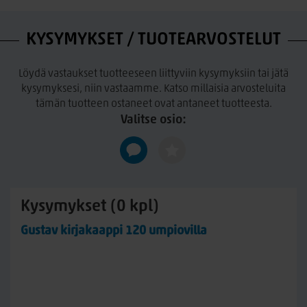
Kirjakaapista saa korkean laittamalla kaksi kirjakaappia
päällekkäin ja ylempi kirjakaappi käännetään ylösalaisin
KYSYMYKSET / TUOTEARVOSTELUT
jolloin yläkaapin sokkeli toimii kruununa/kantena.
Löydä vastaukset tuotteeseen liittyviin kysymyksiin tai jätä
kysymyksesi, niin vastaamme. Katso millaisia arvosteluita
tämän tuotteen ostaneet ovat antaneet tuotteesta.
Valitse osio:
Kysymykset (0 kpl)
Gustav kirjakaappi 120 umpiovilla