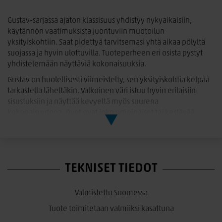
Gustav-sarjassa ajaton klassisuus yhdistyy nykyaikaisiin,
käytännön vaatimuksista juontuviin muotoilun
yksityiskohtiin. Saat pidettyä tarvitsemasi yhtä aikaa pölyltä
suojassa ja hyvin ulottuvilla. Tuoteperheen eri osista pystyt
yhdistelemään näyttäviä kokonaisuuksia.
Gustav on huolellisesti viimeistelty, sen yksityiskohtia kelpaa
tarkastella läheltäkin. Valkoinen väri istuu hyvin erilaisiin
sisustuksiin ja näyttää kevyeltä myös suurena
kokonaisuutena. Ovet ovat joko umpinaiset tai kestävää
karkaistua turvalasia. Ne liikkuvat liukukiskoilla ja säästävät
siten tilaa – Gustav mahtuu käytävällekin.
Gustav kirjakaappi 120 umpiovilla
TEKNISET TIEDOT
L. 120cm, K. 109,5cm, S. 39cm
2 liukuovea/umpiovet
Valmistettu Suomessa
Ovien takana 2 kpl säädettäviä hyllyjä
Tuote toimitetaan valmiiksi kasattuna
Väri valkoinen