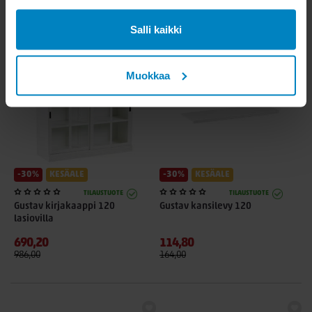
KATSO MYÖS
Salli kaikki
Muokkaa
-30%
KESÄALE
-30%
KESÄALE
TILAUSTUOTE
TILAUSTUOTE
Gustav kirjakaappi 120
Gustav kansilevy 120
lasiovilla
690,20
114,80
986,00
164,00