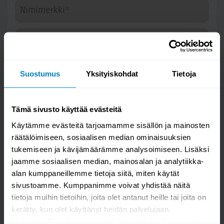
Suostumus
Yksityiskohdat
Tietoja
Tämä sivusto käyttää evästeitä
Kysymys/vastaus saa näkyä muille
Käytämme evästeitä tarjoamamme sisällön ja mainosten
räätälöimiseen, sosiaalisen median ominaisuuksien
tukemiseen ja kävijämäärämme analysoimiseen. Lisäksi
jaamme sosiaalisen median, mainosalan ja analytiikka-
LÄHETÄ
alan kumppaneillemme tietoja siitä, miten käytät
sivustoamme. Kumppanimme voivat yhdistää näitä
tietoja muihin tietoihin, joita olet antanut heille tai joita on
kerätty, kun olet käyttänyt heidän palvelujaan.
Lisätietoa Googlen tietosuojakäytännöistä
tästä linkistä
.