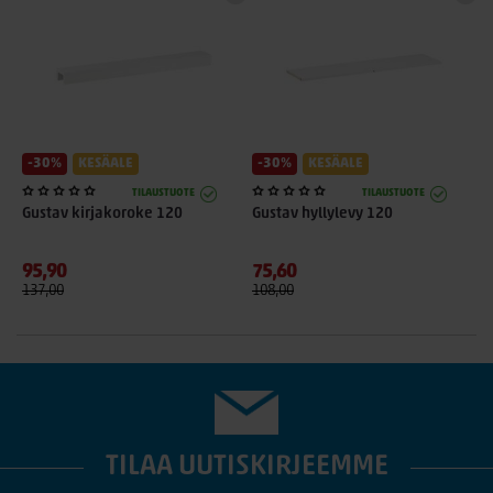
-30%
KESÄALE
-30%
KESÄALE
TILAUSTUOTE
TILAUSTUOTE
Gustav kirjakoroke 120
Gustav hyllylevy 120
95,90
75,60
137,00
108,00
TILAA UUTISKIRJEEMME