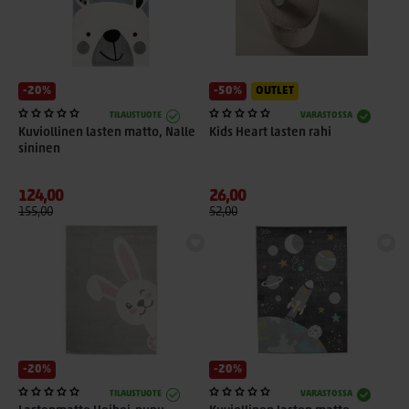
-20%
-50%
OUTLET
TILAUSTUOTE
VARASTOSSA
Kuviollinen lasten matto, Nalle
Kids Heart lasten rahi
sininen
124,00
26,00
155,00
52,00
-20%
-20%
TILAUSTUOTE
VARASTOSSA