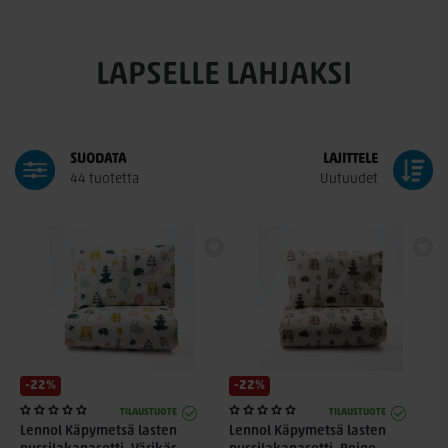
LAPSELLE LAHJAKSI
SUODATA
LAJITTELE
44 tuotetta
Uutuudet
-22%
-22%
TILAUSTUOTE
TILAUSTUOTE
Lennol Käpymetsä lasten
Lennol Käpymetsä lasten