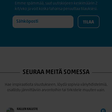
Emme spämmää, saat uutiskirjeen keskimäärin 2
krt/vko ja voit koska tahansa peruuttaa tilauksesi.
SEURAA MEITÄ SOMESSA
Hae inspiraatiota sisustukseen, löydä sopivia väriyhdistelmiä,
osallistu jännittäviin arvontoihin tai tirkistele muuten vain.
KALLEN KALUSTE