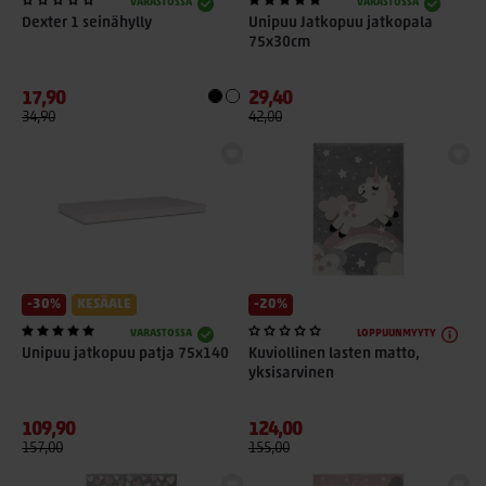
VARASTOSSA
VARASTOSSA
Dexter 1 seinähylly
Unipuu Jatkopuu jatkopala
75x30cm
17,90
29,40
34,90
42,00
-30%
KESÄALE
-20%
VARASTOSSA
LOPPUUNMYYTY
Unipuu jatkopuu patja 75x140
Kuviollinen lasten matto,
yksisarvinen
109,90
124,00
157,00
155,00