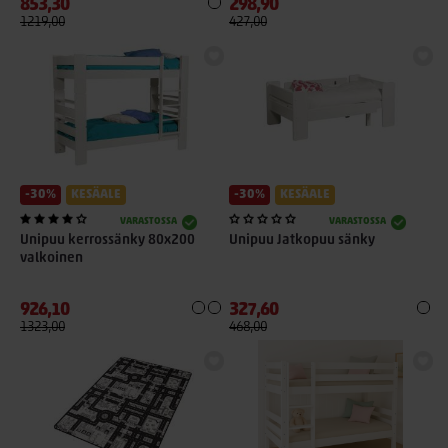
853,30
298,90
1219,00
427,00
-30%
KESÄALE
-30%
KESÄALE
VARASTOSSA
VARASTOSSA
Unipuu kerrossänky 80x200
Unipuu Jatkopuu sänky
valkoinen
926,10
327,60
1323,00
468,00