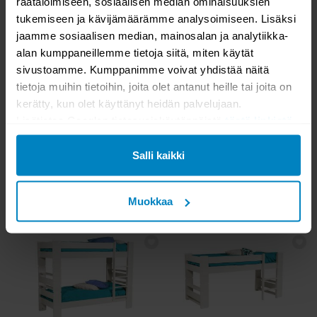
räätälöimiseen, sosiaalisen median ominaisuuksien
178,00
259,00
tukemiseen ja kävijämäärämme analysoimiseen. Lisäksi
jaamme sosiaalisen median, mainosalan ja analytiikka-
alan kumppaneillemme tietoja siitä, miten käytät
sivustoamme. Kumppanimme voivat yhdistää näitä
tietoja muihin tietoihin, joita olet antanut heille tai joita on
kerätty, kun olet käyttänyt heidän palvelujaan.
Lisätietoa Googlen tietosuojakäytännöistä
tästä linkistä
.
-30%
KESÄALE
-30%
KESÄALE
VARASTOSSA
VARASTOSSA
Salli kaikki
Unipuu pikkuparvi 90x200
Unipuu parvisänky 90x200
Muokkaa
619,50
853,30
885,00
1219,00