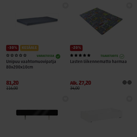
-30%
KESÄALE
-20%
VARASTOSSA
TILAUSTUOTE
Unipuu vaahtomuovipatja
Lasten liikennematto harmaa
80x200x10cm
81,20
27,20
Alk.
116,00
34,00