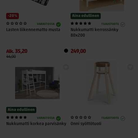
-20%
Aina edullinen
VARASTOSSA
TILAUSTUOTE
Lasten liikennematto musta
Nukkumatti kerrossänky
80x200
35,20
249,00
Alk.
44,00
Aina edullinen
VARASTOSSA
TILAUSTUOTE
Nukkumatti korkea parvisänky
Onni syöttötuoli