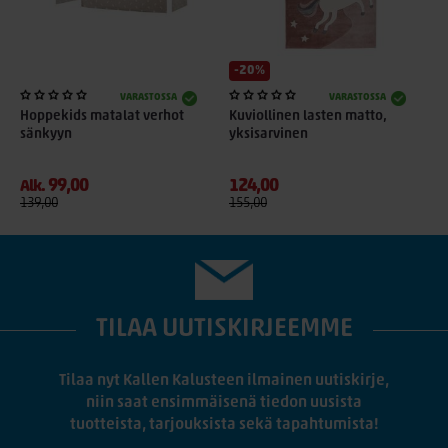
-20%
VARASTOSSA
VARASTOSSA
Hoppekids matalat verhot
Kuviollinen lasten matto,
sänkyyn
yksisarvinen
99,00
124,00
Alk.
139,00
155,00
TILAA UUTISKIRJEEMME
Tilaa nyt Kallen Kalusteen ilmainen uutiskirje,
niin saat ensimmäisenä tiedon uusista
tuotteista, tarjouksista sekä tapahtumista!