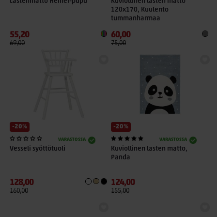
Lastenmatto Heihei-pupu
Kuviollinen lasten matto
120x170, Kuulento
tummanharmaa
55,20
60,00
69,00
75,00
-20%
-20%
VARASTOSSA
VARASTOSSA
Vesseli syöttötuoli
Kuviollinen lasten matto,
Panda
128,00
124,00
160,00
155,00