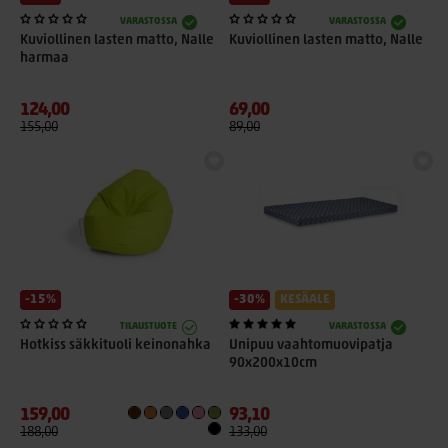
VARASTOSSA
VARASTOSSA
Kuviollinen lasten matto, Nalle
Kuviollinen lasten matto, Nalle
harmaa
124,00
69,00
155,00
89,00
-15%
-30%
KESÄALE
TILAUSTUOTE
VARASTOSSA
Hotkiss säkkituoli keinonahka
Unipuu vaahtomuovipatja
90x200x10cm
159,00
93,10
188,00
133,00