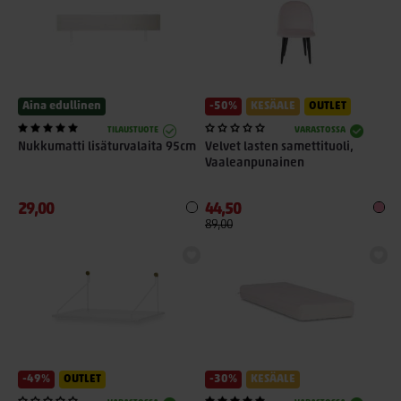
Aina edullinen
-50%
KESÄALE
OUTLET
TILAUSTUOTE
VARASTOSSA
Nukkumatti lisäturvalaita 95cm
Velvet lasten samettituoli,
Vaaleanpunainen
29,00
44,50
89,00
-49%
OUTLET
-30%
KESÄALE