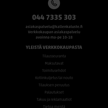
044 7335 303
asiakaspalvelu@kallenkaluste.fi
Verkkokaupan asiakaspalvelu
avoinna ma-pe 10-18
YLEISTÄ VERKKOKAUPASTA
Tilausseuranta
Maksutavat
Toimitusehdot
Kotiinkuljetus tai nouto
Tilauksen peruutus
Palautukset
Takuu ja reklamaatiot
Tietoa meistä