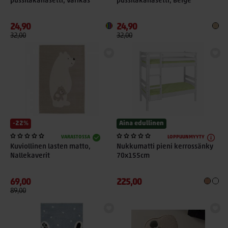
pussilakanasetti, Värikäs
pussilakanasetti, Beige
24,90
24,90
32,00
32,00
-22%
Aina edullinen
VARASTOSSA
LOPPUUNMYYTY
Kuviollinen lasten matto,
Nukkumatti pieni kerrossänky
Nallekaverit
70x155cm
69,00
225,00
89,00