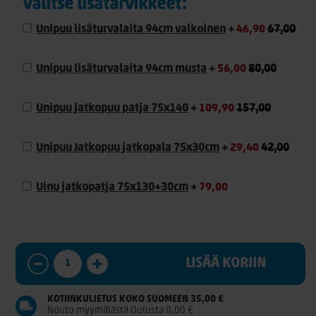
Valitse lisätarvikkeet:
Unipuu lisäturvalaita 94cm valkoinen
+
46,90
67,00
Unipuu lisäturvalaita 94cm musta
+
56,00
80,00
Unipuu jatkopuu patja 75x140
+
109,90
157,00
Unipuu Jatkopuu jatkopala 75x30cm
+
29,40
42,00
Uinu jatkopatja 75x130+30cm
+
79,00
LISÄÄ KORIIN
KOTIINKULJETUS KOKO SUOMEEN 35,00 €
Nouto myymälästä Oulusta 0,00 €