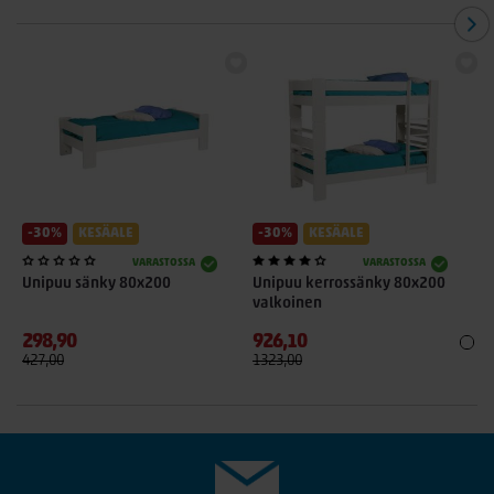
-30%
KESÄALE
-30%
KESÄALE
VARASTOSSA
VARASTOSSA
Unipuu sänky 80x200
Unipuu kerrossänky 80x200
U
valkoinen
298,90
926,10
1
427,00
1323,00
1