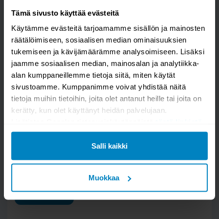
Tämä sivusto käyttää evästeitä
Unipuu Jatkopuu sänky
Käytämme evästeitä tarjoamamme sisällön ja mainosten
räätälöimiseen, sosiaalisen median ominaisuuksien
tukemiseen ja kävijämäärämme analysoimiseen. Lisäksi
jaamme sosiaalisen median, mainosalan ja analytiikka-
alan kumppaneillemme tietoja siitä, miten käytät
sivustoamme. Kumppanimme voivat yhdistää näitä
tietoja muihin tietoihin, joita olet antanut heille tai joita on
kerätty, kun olet käyttänyt heidän palvelujaan.
Lisätietoa Googlen tietosuojakäytännöistä
tästä linkistä
.
Salli kaikki
Kysymys/vastaus saa näkyä muille
Muokkaa
LÄHETÄ