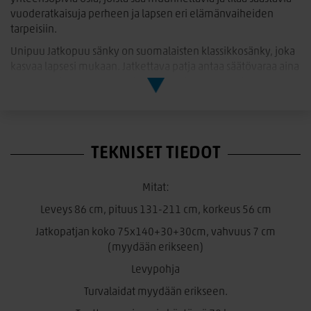
vuoderatkaisuja perheen ja lapsen eri elämänvaiheiden
tarpeisiin.
Unipuu Jatkopuu sänky on suomalaisten klassikkosänky, joka
kasvaa lapsesi mukaan. Jatkettava patja antaa säätövaraa aina
200cm asti.Saatavana erilliset turvalaidat taaperoille.
Jatkopuu sänky käy myös kerrossängyn alasängyksi!
Turvalaita ja patja myydään erikseen!
TEKNISET TIEDOT
Mitat:
Leveys 86 cm, pituus 131-211 cm, korkeus 56 cm
Jatkopatjan koko 75x140+30+30cm, vahvuus 7 cm
(myydään erikseen)
Levypohja
Turvalaidat myydään erikseen.