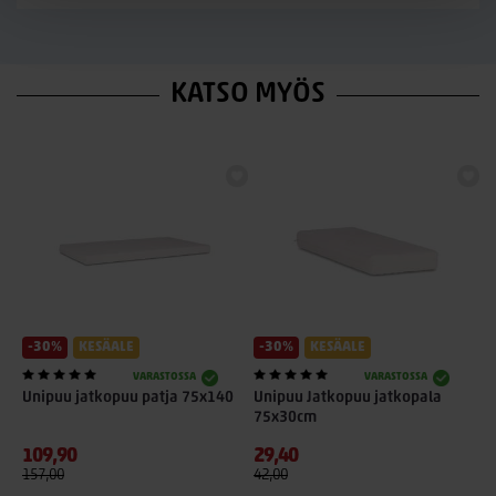
KATSO MYÖS
-30%
KESÄALE
-30%
KESÄALE
VARASTOSSA
VARASTOSSA
Unipuu jatkopuu patja 75x140
Unipuu Jatkopuu jatkopala
U
75x30cm
109,90
29,40
8
157,00
42,00
1