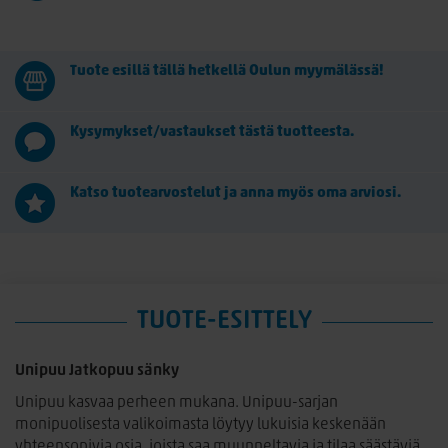
Tuote esillä tällä hetkellä Oulun myymälässä!
Kysymykset/vastaukset tästä tuotteesta.
Katso tuotearvostelut ja anna myös oma arviosi.
TUOTE-ESITTELY
Unipuu Jatkopuu sänky
Unipuu kasvaa perheen mukana. Unipuu-sarjan
monipuolisesta valikoimasta löytyy lukuisia keskenään
yhteensopivia osia, joista saa muunneltavia ja tilaa säästäviä