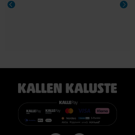
lämmön ja muotojen mukaan. Patja vähentää painetta, tukee
selkärankaa ergonomisesti ja auttaa vähentämään yön
aikaista kääntyilyä, mikä edistää levollisempaa unta.
Voit valita kahdesta eri tuntumasta juuri itsellesi sopivan
vaihtoehdon:
TEMPUR PRO® Medium tarjoaa tasapainoisen yhdistelmän
pehmeää mukautuvuutta ja ergonomista tukea. Se sopii
erinomaisesti useimmille nukkujille.
TEMPUR PRO® Firm tarjoaa napakamman tuntuman ja
voimakkaamman tuen. Se on erinomainen valinta sinulle, joka
pidät jämäkästä nukkuma-alustasta.
👉 Katso lisää:
https://www.kallenkaluste.fi/fi/product/43292/tempur-
flexible-base-sanky-180x200-21-cm-patjalla
#TEMPUR #sänky #oulu #paremmatunet #nukkumisergonomia