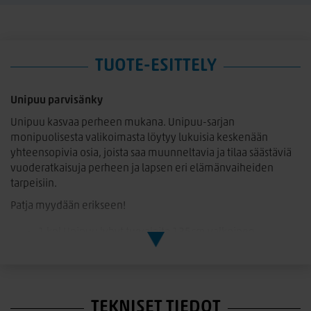
TUOTE-ESITTELY
Unipuu parvisänky
Unipuu kasvaa perheen mukana. Unipuu-sarjan
monipuolisesta valikoimasta löytyy lukuisia keskenään
yhteensopivia osia, joista saa muunneltavia ja tilaa säästäviä
vuoderatkaisuja perheen ja lapsen eri elämänvaiheiden
tarpeisiin.
Patja myydään erikseen!
1 kpl Unipuu lyhyt turvalaita 135cm valkoinen
1 kpl Unipuu pitkä turvalaita 175cm
1 kpl Unipuu parven alaosat 90cm
2 kpl Unipuu hylly 90cm
1 kpl Unipuu parvitikkaat valkoinen
TEKNISET TIEDOT
1 kpl Unipuu sängyn runko 90x200