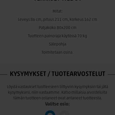
1 kpl Unipuu sälepohja 90
Mitat:
Leveys 86 cm, pituus 211 cm, korkeus 162 cm
Patjakoko 80x200 cm
Tuotteen painoraja käytössä 70 kg
Sälepohja
Toimitetaan osina.
KYSYMYKSET / TUOTEARVOSTELUT
Löydä vastaukset tuotteeseen liittyviin kysymyksiin tai jätä
kysymyksesi, niin vastaamme. Katso millaisia arvosteluita
tämän tuotteen ostaneet ovat antaneet tuotteesta.
Valitse osio: