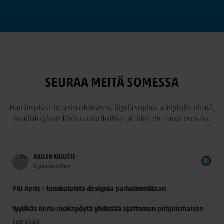
SEURAA MEITÄ SOMESSA
Hae inspiraatiota sisustukseen, löydä sopivia väriyhdistelmiä,
osallistu jännittäviin arvontoihin tai tirkistele muuten vain.
KALLEN KALUSTE
0 päivää sitten
PBJ Aeris – tanskalaista designia parhaimmillaan
Tyylikäs Aeris-ruokapöytä yhdistää ajattoman pohjoismaisen
muotoilun ja käytännöllisyyden. Morten Svendsenin
Lue lisää