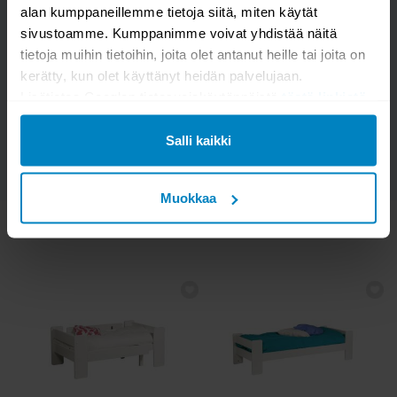
alan kumppaneillemme tietoja siitä, miten käytät
Kysymys/vastaus saa näkyä muille
sivustoamme. Kumppanimme voivat yhdistää näitä
tietoja muihin tietoihin, joita olet antanut heille tai joita on
kerätty, kun olet käyttänyt heidän palvelujaan.
Lisätietoa Googlen tietosuojakäytännöistä
tästä linkistä
.
LÄHETÄ
Salli kaikki
Muokkaa
KATSO MYÖS