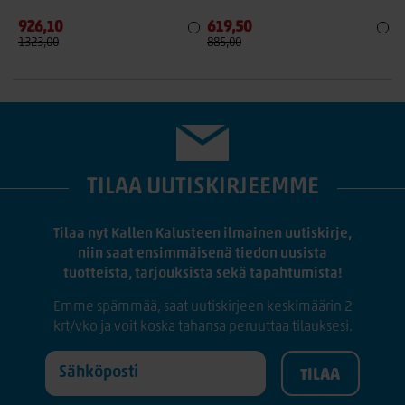
926,10
619,50
1323,00
885,00
TILAA UUTISKIRJEEMME
Tilaa nyt Kallen Kalusteen ilmainen uutiskirje,
niin saat ensimmäisenä tiedon uusista
tuotteista, tarjouksista sekä tapahtumista!
Emme spämmää, saat uutiskirjeen keskimäärin 2
krt/vko ja voit koska tahansa peruuttaa tilauksesi.