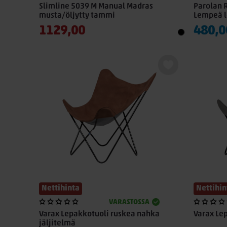
Slimline 5039 M Manual Madras
Parolan R
musta/öljytty tammi
Lempeä l
1129,00
480,0
Nettihinta
Nettihin
VARASTOSSA
Varax Lepakkotuoli ruskea nahka
Varax Le
jäljitelmä