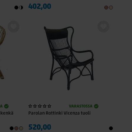
402,00
SA
VARASTOSSA
ikenkä
Parolan Rottinki Vicenza tuoli
520,00