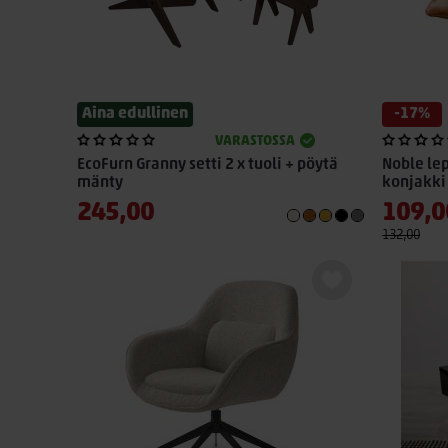
Aina edullinen
-17%
VARASTOSSA
EcoFurn Granny setti 2 x tuoli + pöytä
Noble le
mänty
konjakki
245,00
109,0
132,00