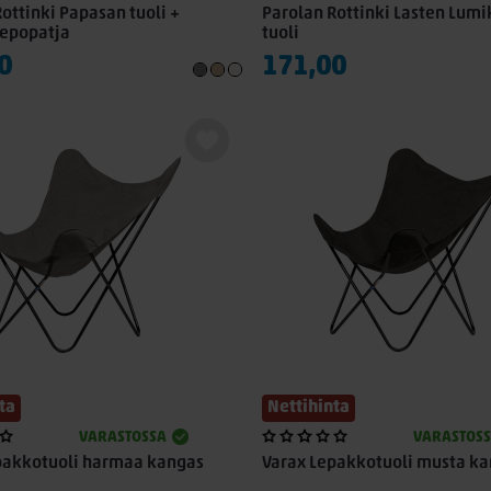
ottinki Papasan tuoli +
Parolan Rottinki Lasten Lum
epopatja
tuoli
0
171,00
ta
Nettihinta
VARASTOSSA
VARASTOS
pakkotuoli harmaa kangas
Varax Lepakkotuoli musta k