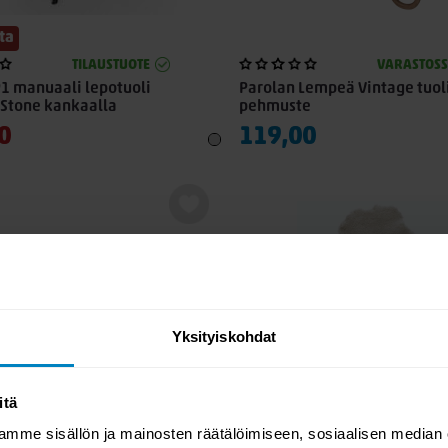
ta
TILAUSTUOTE
VARASTOS
1 manuaali lepotuoli
Parolan Lempeä Vintage tuol
Stone kankaalla
pehmuste
0
119,00
Yksityiskohdat
itä
mme sisällön ja mainosten räätälöimiseen, sosiaalisen median