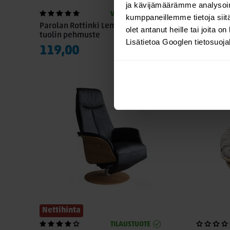
Nettihin
ja kävijämäärämme analysoim
VARASTOSSA
kumppaneillemme tietoja siitä
Parolan Rottinki Lempeä Lumikenkä
Varax Le
olet antanut heille tai joita o
tuolin pehmuste
Lisätietoa Googlen tietosuoj
119,00
195,0
Nettihinta
TILAUSTUOTE