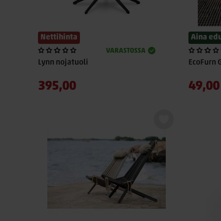
Nettihinta
Aina edu
VARASTOSSA
Lynn nojatuoli
EcoFurn 
395,00
49,00