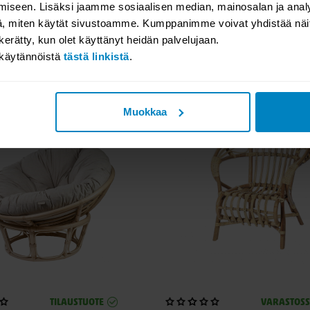
ta
-22%
iseen. Lisäksi jaamme sosiaalisen median, mainosalan ja analy
VARASTOSSA
VARASTOS
, miten käytät sivustoamme. Kumppanimme voivat yhdistää näitä t
pakkotuolin irtopäällinen
Lampaantalja kiharakarvain
n kerätty, kun olet käyttänyt heidän palvelujaan.
60x80-90cm, aito 100% lam
akäytännöistä
tästä linkistä
.
0
69,00
89,00
Muokkaa
TILAUSTUOTE
VARASTOS