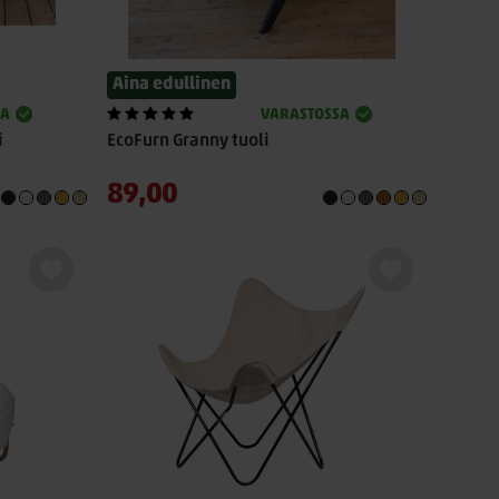
Aina edullinen
SA
VARASTOSSA
i
EcoFurn Granny tuoli
89,00