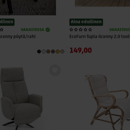
llinen
Aina edullinen
VARASTOSSA
VARASTOS
Granny pöytä/rahi
EcoFurn Tupla Granny 2.0 tuol
149,00