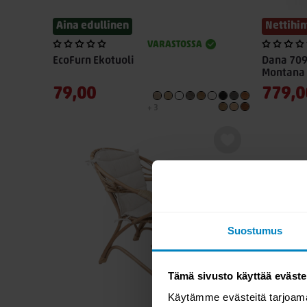
Aina edullinen
Nettihin
VARASTOSSA
EcoFurn Ekotuoli
Dana 709
Montana 
79,00
779,0
+ 3
Suostumus
Tämä sivusto käyttää eväste
Käytämme evästeitä tarjoama