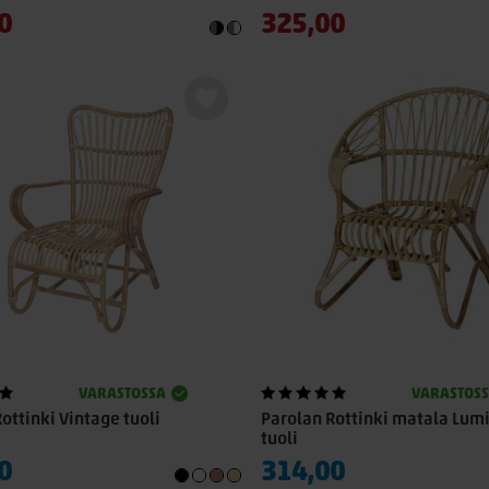
0
325,00
VARASTOSSA
VARASTOS
ottinki Vintage tuoli
Parolan Rottinki matala Lum
tuoli
0
314,00