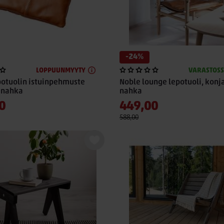
-24%
LOPPUUNMYYTY
VARASTOS
potuolin istuinpehmuste
Noble lounge lepotuoli, konj
 nahka
nahka
0
449,00
588,00