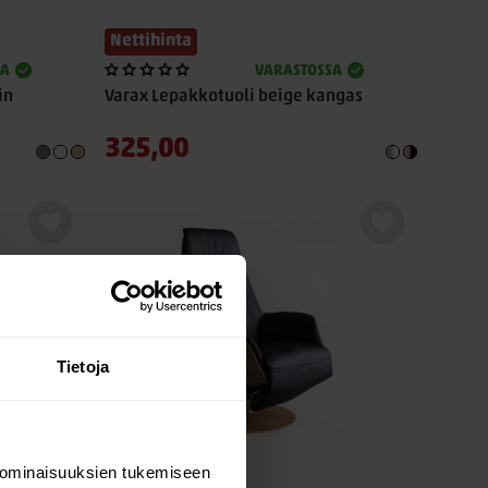
Nettihinta
SA
VARASTOSSA
in
Varax Lepakkotuoli beige kangas
325,00
Tietoja
 ominaisuuksien tukemiseen