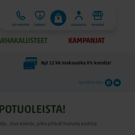
0
0
OTA YHTEYTTÄ
SUOSIKIT
ASIAKASTILI
MYYMÄLÄ
ARHAKALUSTEET
KAMPANJAT
Nyt 12 kk maksuaika 0% korolla!
Jaa tämä sivu:
POTUOLEISTA!
olle...ihan kaikille, jotka pitävät ihanasta kodista!