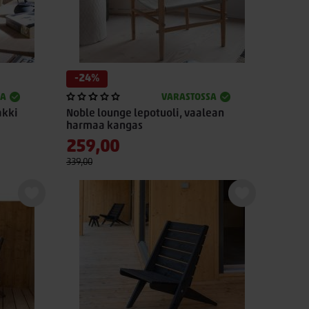
-24%
SA
VARASTOSSA
akki
Noble lounge lepotuoli, vaalean
harmaa kangas
259,00
339,00