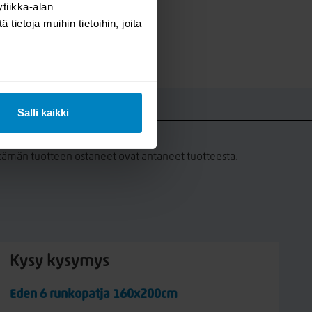
tiikka-alan
ietoja muihin tietoihin, joita
Salli kaikki
UT
a tämän tuotteen ostaneet ovat antaneet tuotteesta.
Kysy kysymys
Eden 6 runkopatja 160x200cm