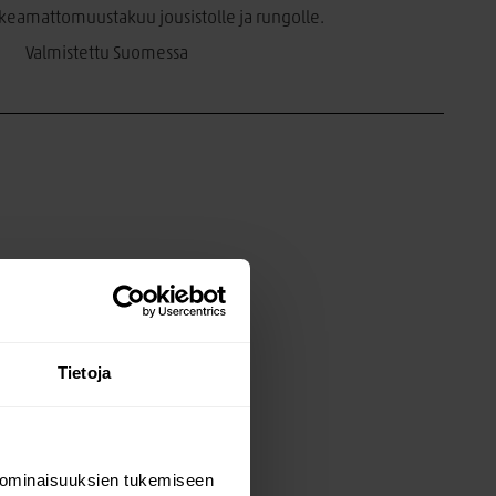
eamattomuustakuu jousistolle ja rungolle.
Valmistettu Suomessa
Tietoja
 ominaisuuksien tukemiseen