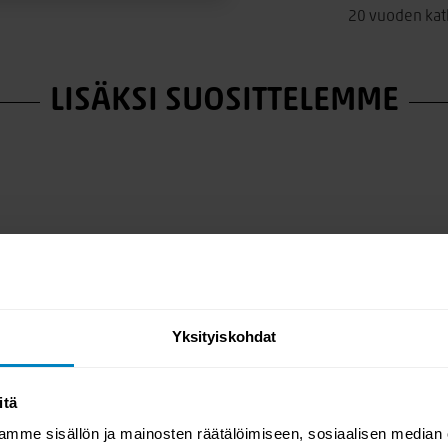
siro Viona jalka tai jykevämpi
20 vuoden katk
lulla päädyllä. Jalat ja
on kanssa!
LISÄKSI SUOSITTELEMME
- ja astmaliiton kanssa jolloin
okkaisia ja turvallisia.
Yksityiskohdat
itä
mme sisällön ja mainosten räätälöimiseen, sosiaalisen median