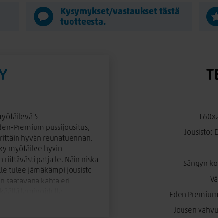
Kysymykset/vastaukset tästä
tuotteesta.
Y
T
myötäilevä 5-
160x2
Eden-Premium pussijousitus,
Jousisto:
erittäin hyvän reunatuennan.
nky myötäilee hyvin
iittävästi patjalle. Näin niska-
Sängyn ko
lle tulee jämäkämpi jousisto
Vä
 on saatavana kahta eri
käällä laminoidulla
Eden Premium 
 graniitti ja
Jousen vahv
oit valita useita erilaisia