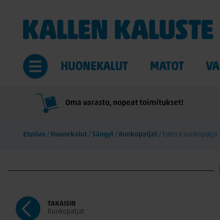
HUONEKALUT
MATOT
VA
Oma varasto, nopeat toimitukset!
Etusivu
/
Huonekalut
/
Sängyt
/
Runkopatjat
/
Eden 6 runkopatj
TAKAISIN
Runkopatjat