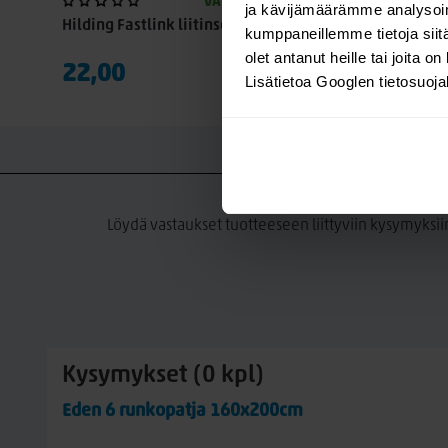
VARASTOSSA
ja kävijämäärämme analysoim
Hilding Fastlink liitinsetti
kumppaneillemme tietoja siitä
olet antanut heille tai joita o
22,00
Lisätietoa Googlen tietosuoj
K
Löydä vastaukset tuotteeseen liittyviin kysymyksii
Kysymykset (0 kpl)
Eden 6 runkopatja 160x200cm