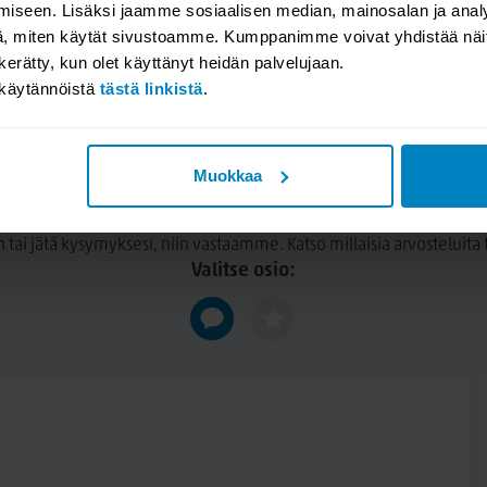
iseen. Lisäksi jaamme sosiaalisen median, mainosalan ja analy
, miten käytät sivustoamme. Kumppanimme voivat yhdistää näitä t
n kerätty, kun olet käyttänyt heidän palvelujaan.
akäytännöistä
tästä linkistä
.
Muokkaa
YSYMYKSET / TUOTEARVOSTEL
n tai jätä kysymyksesi, niin vastaamme. Katso millaisia arvosteluit
Valitse osio: