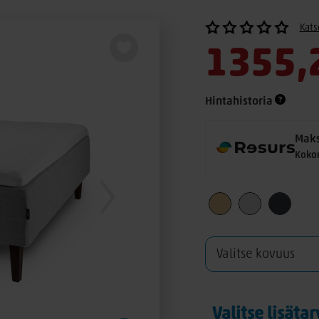
Kats
1355,
Hintahistoria
Maks
Koko
Valitse lisäta