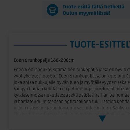
Tuote esillä tällä hetkellä
Oulun myymälässä!
TUOTE-ESITTEL
Eden 6 runkopatja 160x200cm
Eden 6 on laadukas kotimainen runkopatja jossa on hyvin 
vyöhyke pussijousisto. Eden 6 runkopatjassa on koteloitu 
joka antaa nukkujalle hyvän tuen ja myötäilevyyden sekä 
Sängyn hartian kohdalla on pehmeämpi jousitus jolloin sä
kylkiasennossa nukuttaessa sekä päästää hartian painumaan r
ja hartiaseudulle saadaan optimaalinen tuki. Lantion kohda
jolloin ristiselän- ja lantionseutu saa riittävän tuen. Sänkyä
jäykkyyttä, medium ja hard. Runkosänky on verhoiltu tyylik
huonekalukankaalla jossa on kolme värivaihtoehtoa; Hiekka,
antrasiitti. Makuupinnoilla valkoinen joustokangas. Sänkyyn v