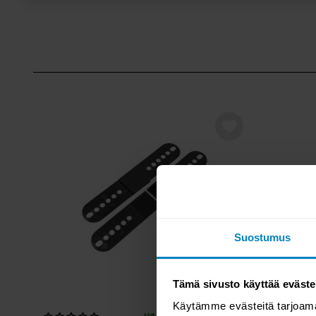
petauspatjoja mieltymyksesi mukaan. Jalkavaihtoehtona on 
Royal jalka. Viimeistele oma runkopatjasi tyylikkäällä verhoil
petauspatja myydään erikseen.
Eden on suunniteltu yhteistyössä allergia-, iho- ja astmaliit
Eden sänkymallisto on suunniteltu yhteistyössä allergia-, iho
voit olla varma että sängyssä käytetyt materiaalit ovat ensi lu
Petauspatja, jalat ja pääty myydään erikseen
Suostumus
Tämä sivusto käyttää eväste
Käytämme evästeitä tarjoama