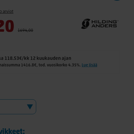
o arviot
20
1694,00
a 118.53€/kk 12 kuukauden ajan
naissumma 1416.8€, tod. vuosikorko 4.35%.
Lue lisää
rvikkeet: