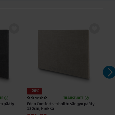
-20%
-2
TE
TILAUSTUOTE
yn pääty
Eden Comfort verhoiltu sängyn pääty
Ede
120cm, Hiekka
120c