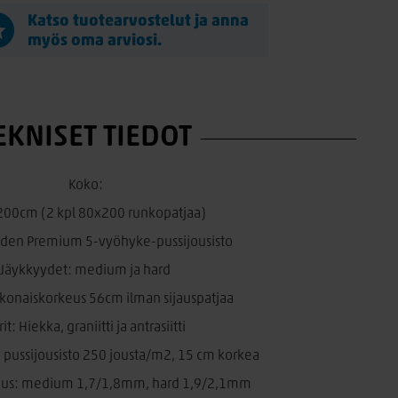
Katso tuotearvostelut ja anna
myös oma arviosi.
EKNISET TIEDOT
Koko:
00cm (2 kpl 80x200 runkopatjaa)
 Eden Premium 5-vyöhyke-pussijousisto
Jäykkyydet: medium ja hard
konaiskorkeus 56cm ilman sijauspatjaa
rit: Hiekka, graniitti ja antrasiitti
pussijousisto 250 jousta/m2, 15 cm korkea
uus: medium 1,7/1,8mm, hard 1,9/2,1mm