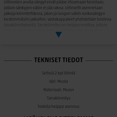
Liitinosien avulla sängyt eivät pääse irtoamaan toisistaan,
jolloin sänkyjen väliin ei jää rakoa. Liitinsetti asennetaan
jalkoja kiinnitettäessa, jalan ja rungon väliin runkosängyn
keskimmäisiin jalkoihin. Vastakappaleet yhdistetään toisiinsa
tarrakiinnityksellä. Tarrakiinnitys on helppo irroittaa, jolloin
sängyt saat helposti irroitettua toisistaan mm. siivouksen
ajaksi.
Paketti sisältää 2 kappaletta liitinsettiä, jolla yhdistät 2
runkosänkyä toisiinsa.
TEKNISET TIEDOT
Setissä 2 kpl liitintä
Väri: Musta
Materiaali: Muovi
Tarrakiinnitys
Todella helppo asennus