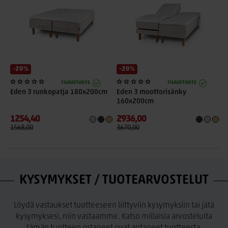
-20%
-20%
TILAUSTUOTE
TILAUSTUOTE
Eden 3 runkopatja 180x200cm
Eden 3 moottorisänky
E
160x200cm
1254,40
2936,00
1
1568,00
3670,00
1
KYSYMYKSET / TUOTEARVOSTELUT
Löydä vastaukset tuotteeseen liittyviin kysymyksiin tai jätä
kysymyksesi, niin vastaamme. Katso millaisia arvosteluita