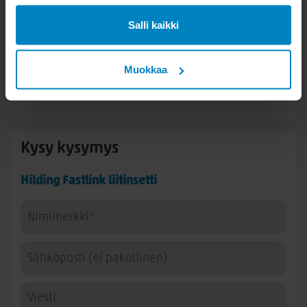
Salli kaikki
Muokkaa
Kysy kysymys
Hilding Fastlink liitinsetti