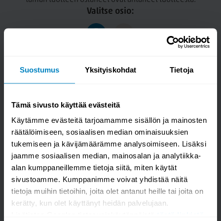
tämän tuotteen ostaneet ovat antaneet tuotteesta.
Valitse osio:
Suostumus
Yksityiskohdat
Tietoja
Kysymykset (0 kpl)
Hilding Fastlink liitinsetti
Tämä sivusto käyttää evästeitä
Käytämme evästeitä tarjoamamme sisällön ja mainosten
räätälöimiseen, sosiaalisen median ominaisuuksien
tukemiseen ja kävijämäärämme analysoimiseen. Lisäksi
jaamme sosiaalisen median, mainosalan ja analytiikka-
alan kumppaneillemme tietoja siitä, miten käytät
sivustoamme. Kumppanimme voivat yhdistää näitä
tietoja muihin tietoihin, joita olet antanut heille tai joita on
kerätty, kun olet käyttänyt heidän palvelujaan.
Lisätietoa Googlen tietosuojakäytännöistä
tästä linkistä
.