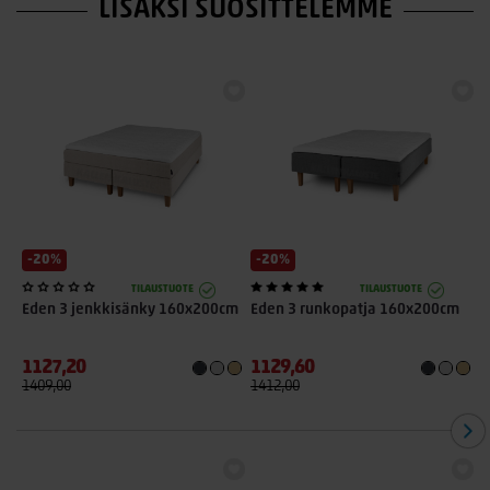
LISÄKSI SUOSITTELEMME
-20%
-20%
TILAUSTUOTE
TILAUSTUOTE
Eden 3 jenkkisänky 160x200cm
Eden 3 runkopatja 160x200cm
E
+
1127,20
1129,60
7
1409,00
1412,00