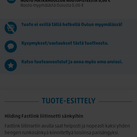
NOUTO MATKAHUOLLON NOUTOPISTEESTÄ 6,00 €
Nouto myymälästä Oulusta 0,00 €
Tuote ei esillä tällä hetkellä Oulun myymälässä!
Kysymykset/vastaukset tästä tuotteesta.
Katso tuotearvostelut ja anna myös oma arviosi.
TUOTE-ESITTELY
Hilding Fastlink liitinsetti sänkyihin
Fastlink liitinsetin avulla saat helposti ja nopeasti kaksi yhden
hengen runkosänkyä kiinnitettyä toisiinsa parisängyksi.