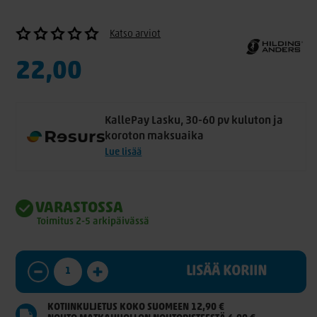
Katso arviot
22,00
KallePay Lasku, 30-60 pv kuluton ja
koroton maksuaika
Lue lisää
VARASTOSSA
Toimitus 2-5 arkipäivässä
LISÄÄ KORIIN
KOTIINKULJETUS KOKO SUOMEEN 12,90 €