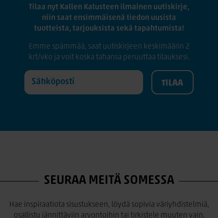
Tilaa nyt Kallen Kalusteen ilmainen uutiskirje,
niin saat ensimmäisenä tiedon uusista
tuotteista, tarjouksista sekä tapahtumista!
Emme spämmää, saat uutiskirjeen keskimäärin 2
krt/vko ja voit koska tahansa peruuttaa tilauksesi.
SEURAA MEITÄ SOMESSA
Hae inspiraatiota sisustukseen, löydä sopivia väriyhdistelmiä,
osallistu jännittäviin arvontoihin tai tirkistele muuten vain.