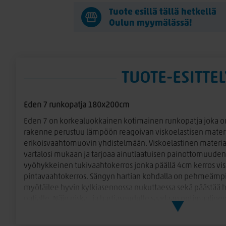
Tuote esillä tällä hetkellä
Oulun myymälässä!
TUOTE-ESITTEL
Eden 7 runkopatja 180x200cm
Eden 7 on korkealuokkainen kotimainen runkopatja joka on 
rakenne perustuu lämpöön reagoivan viskoelastisen materi
erikoisvaahtomuovin yhdistelmään. Viskoelastinen materiaa
vartalosi mukaan ja tarjoaa ainutlaatuisen painottomuuden
vyöhykkeinen tukivaahtokerros jonka päällä 4cm kerros vis
pintavaahtokerros. Sängyn hartian kohdalla on pehmeämpi 
myötäilee hyvin kylkiasennossa nukuttaessa sekä päästää ha
patjalle. Näin niska- ja hartiaseudulle saadaan optimaalinen
jämäkämpi vaahto jolloin ristiselän- ja lantionseutu saa rii
saatavana kahta eri jäykkyyttä, medium ja hard. Runkosänky