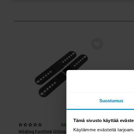
laminoidulla huonekalukankaalla jossa on kolme värivaihtoe
antrasiitti. Makuupinnoilla valkoinen joustokangas. Sänkyyn v
petauspatjoja mieltymyksesi mukaan mutta suosittelemme
jonka sisus on myös lämpöön reagoivaa materiaalia. Jalkava
tai jykevämpi Royal jalka. Viimeistele oma runkopatjasi tyyli
päädyllä. Jalat, petauspatja ja pääty myydään erikseen.
Eden on suunniteltu yhteistyössä allergia-, iho- ja astmaliit
Eden sänkymallisto on suunniteltu yhteistyössä allergia-, iho
voit olla varma että sängyssä käytetyt materiaalit ovat ensi lu
Petauspatja, jalat ja pääty myydään erikseen
Suostumus
Tämä sivusto käyttää eväste
VARASTOSSA
Käytämme evästeitä tarjoama
Hilding Fastlink liitinsetti