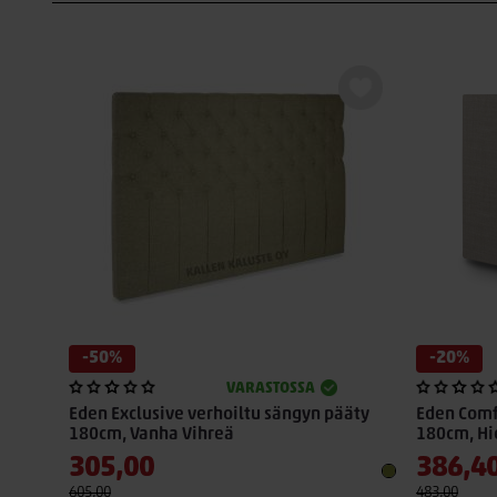
-50%
-20%
VARASTOSSA
Eden Exclusive verhoiltu sängyn pääty
Eden Comf
180cm, Vanha Vihreä
180cm, H
305,00
386,4
605,00
483,00