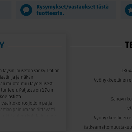
Kysymykset/vastaukset tästä
tuotteesta.
Y
T
täysin jouseton sänky. Patjan
180x2
aalin ja jämäkän
Vyöhykkeellinen er
li muotoutuu täydellisesti
 tunteen. Patjassa on 17cm
koelastista
Sängyn ko
vaahtokerros jolloin patja
Vä
rtian painumaan riittävästi
 tuki. Lantion kohdalle tulee
Vyöhykkeellinen er
ttävän tuen. Sänkyä on
Katkeamattomuustakuu r
 on verhoiltu tyylikkäällä