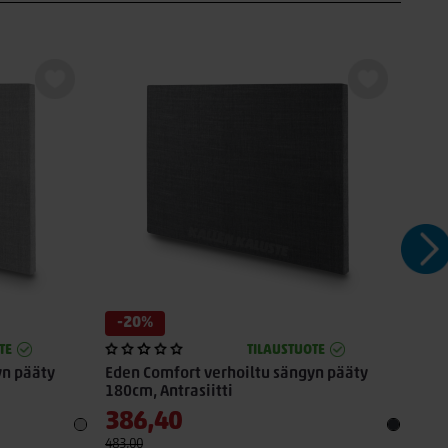
-20%
-2
TE
TILAUSTUOTE
yn pääty
Eden Comfort verhoiltu sängyn pääty
Ede
180cm, Antrasiitti
180
386,40
48
483,00
602,