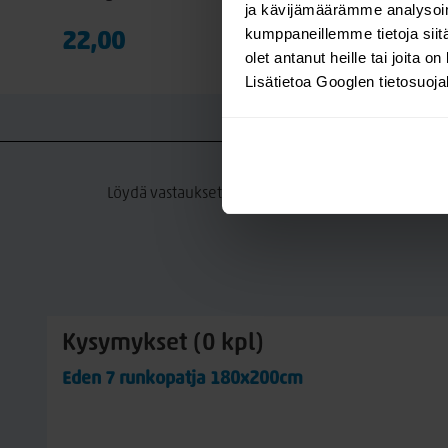
ja kävijämäärämme analysoim
kumppaneillemme tietoja siitä
22,00
olet antanut heille tai joita o
Lisätietoa Googlen tietosuoj
K
Löydä vastaukset tuotteeseen liittyviin kysymyksii
Kysymykset (0 kpl)
Eden 7 runkopatja 180x200cm