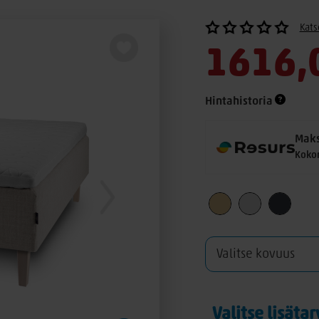
Kats
1616,
Hintahistoria
Maks
Koko
Valitse lisäta