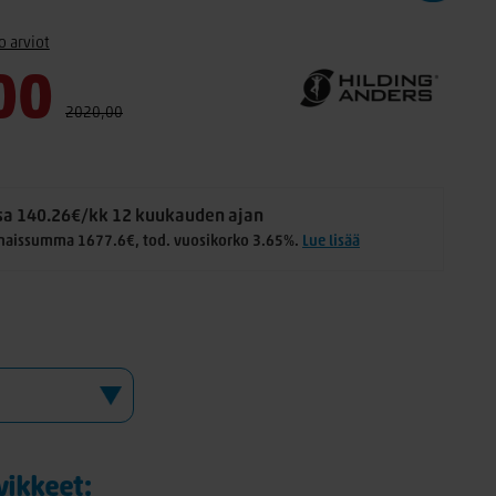
o arviot
00
2020,00
a 140.26€/kk 12 kuukauden ajan
naissumma 1677.6€, tod. vuosikorko 3.65%.
Lue lisää
rvikkeet: