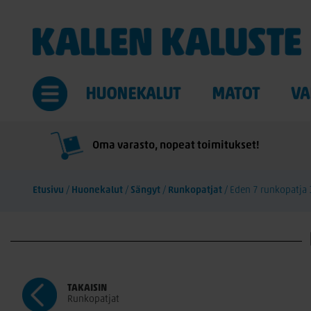
HUONEKALUT
MATOT
VA
Oma varasto, nopeat toimitukset!
Etusivu
/
Huonekalut
/
Sängyt
/
Runkopatjat
/
Eden 7 runkopatj
TAKAISIN
Runkopatjat