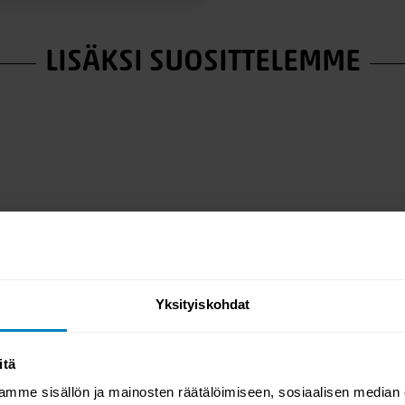
htoa; Hiekka, graniitti ja
oit valita useita erilaisia
 Eden Exclusive petauspatjaa
LISÄKSI SUOSITTELEMME
ihtoehtona on siro Viona jalka
kkäällä verhoillulla
on kanssa!
- ja astmaliiton kanssa jolloin
okkaisia ja turvallisia.
Yksityiskohdat
itä
mme sisällön ja mainosten räätälöimiseen, sosiaalisen median