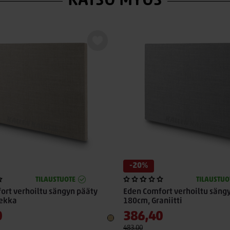
KATSO MYÖS
-20%
TILAUSTUOTE
TILAUSTUO
ort verhoiltu sängyn pääty
Eden Comfort verhoiltu säng
iekka
180cm, Graniitti
0
386,40
483,00