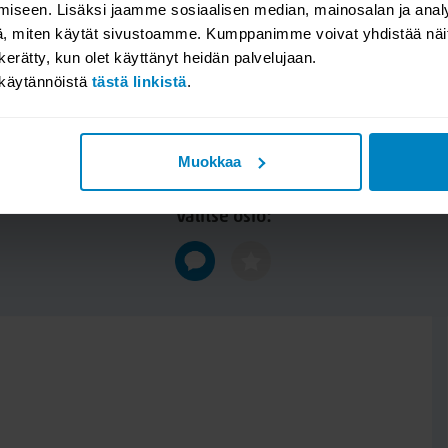
iseen. Lisäksi jaamme sosiaalisen median, mainosalan ja analy
, miten käytät sivustoamme. Kumppanimme voivat yhdistää näitä t
n kerätty, kun olet käyttänyt heidän palvelujaan.
akäytännöistä
tästä linkistä
.
YSYMYKSET / TUOTEARVOSTEL
Muokkaa
n tai jätä kysymyksesi, niin vastaamme. Katso millaisia arvosteluit
Valitse osio: