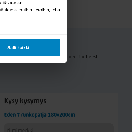
tiikka-alan
ietoja muihin tietoihin, joita
UT
Salli kaikki
a tämän tuotteen ostaneet ovat antaneet tuotteesta.
Kysy kysymys
Eden 7 runkopatja 180x200cm