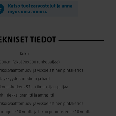
Katso tuotearvostelut ja anna
myös oma arviosi.
EKNISET TIEDOT
Koko:
00cm (2kpl 90x200 runkopatjaa)
ikoisvaahtomuovi ja viskoelastinen pintakerros
Jäykkyydet: medium ja hard
konaiskorkeus 57cm ilman sijauspatjaa
rit: Hiekka, graniitti ja antrasiitti
ikoisvaahtomuovi ja viskoelastinen pintakerros
ungolle 20 vuotta ja takuu pehmusteelle 10 vuotta!