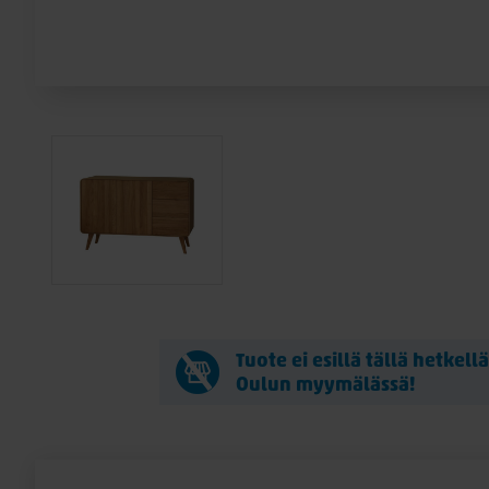
Tuote ei esillä tällä hetkell
Oulun myymälässä!