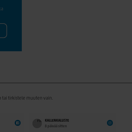
ka
 tai tirkistele muuten vain.
KALLENKALUSTE
8 päivää sitten