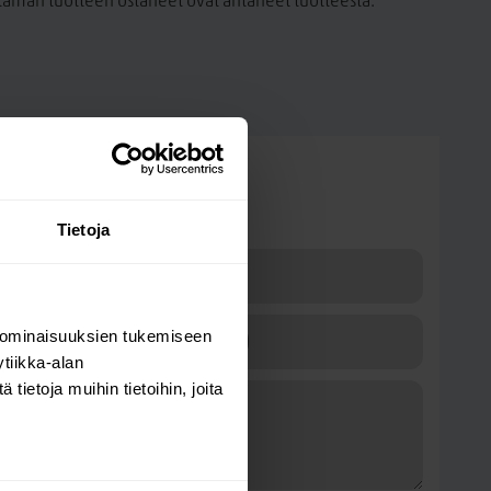
a tämän tuotteen ostaneet ovat antaneet tuotteesta.
Kysy kysymys
Soft Oak senkki
Tietoja
 ominaisuuksien tukemiseen
tiikka-alan
ietoja muihin tietoihin, joita