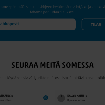
mme spämmää, saat uutiskirjeen keskimäärin 2 krt/vko ja voit kos
tahansa peruuttaa tilauksesi.
SEURAA MEITÄ SOMESSA
een, löydä sopivia väriyhdistelmiä, osallistu jännittäviin arvontoihin
ENKALUSTE
KALLEN KALUSTE
vää sitten
8 päivää sitten