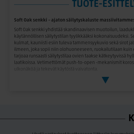
TUOTE-ESITTEL
Soft Oak senkki – ajaton säilytyskaluste massiivitamme
Soft Oak senkki yhdistää skandinaavisen muotoilun, laadu
käytännöllisen säilytystilan tyylikkääksi kokonaisuudeksi. 
kulmat, kauniisti esiin tuleva tammensyykuvio sekä sirot j
ilmeen, joka sopii niin olohuoneeseen, ruokailutilaan kuin 
tarjoaa runsaasti säilytystilaa ovien taakse kätkeytyvissä hyl
laatikoissa. Vetimettömät push-to-open -mekanismit korost
ulkonäköä ja tekevät käytöstä vaivatonta.
Massiivitammesta valmistettu Soft Oak senkki on kestävä ja
säilyttää kauneutensa vuodesta toiseen. Ajaton muotoilu ja
siitä erinomaisen valinnan niin moderniin kuin klassiseenki
Soft Oak -sarjan kalusteet toimitetaan valmiiksi koottuina, 
käyttövalmis.
K