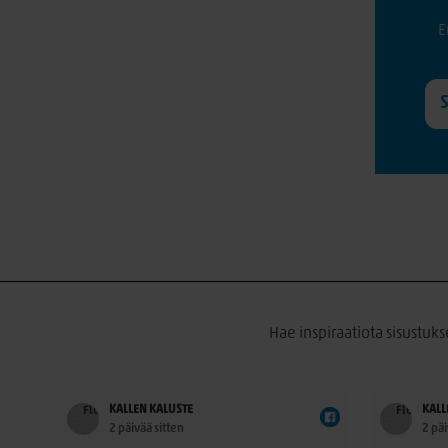
E
Hae inspiraatiota sisustuks
KALLEN KALUSTE
KALL
2 päivää sitten
2 päi