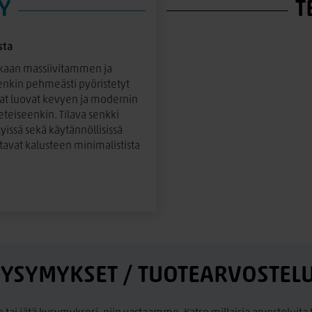
Y
T
sta
kkaan massiivitammen ja
Senkin pehmeästi pyöristetyt
alat luovat kevyen ja modernin
eteiseenkin. Tilava senkki
lyissä sekä käytännöllisissä
avat kalusteen minimalistista
 pitkäikäinen huonekalu, joka
 laadukkaat materiaalit tekevät
n sisustukseen.
joten senkki on heti
YSYMYKSET / TUOTEARVOSTEL