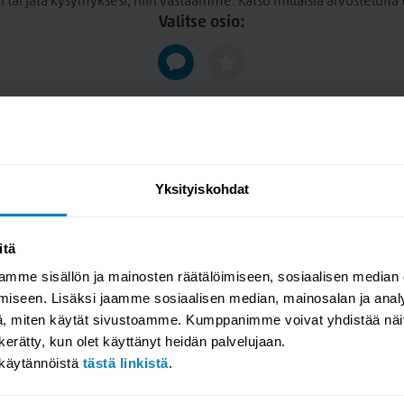
n tai jätä kysymyksesi, niin vastaamme. Katso millaisia arvosteluit
Valitse osio:
Yksityiskohdat
itä
mme sisällön ja mainosten räätälöimiseen, sosiaalisen median
iseen. Lisäksi jaamme sosiaalisen median, mainosalan ja analy
, miten käytät sivustoamme. Kumppanimme voivat yhdistää näitä t
n kerätty, kun olet käyttänyt heidän palvelujaan.
akäytännöistä
tästä linkistä
.