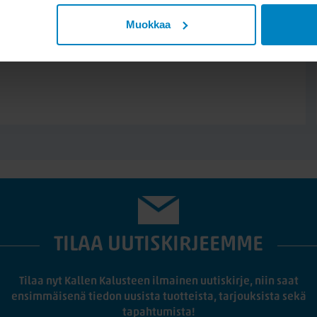
Muokkaa
TILAA UUTISKIRJEEMME
Tilaa nyt Kallen Kalusteen ilmainen uutiskirje, niin saat
ensimmäisenä tiedon uusista tuotteista, tarjouksista sekä
tapahtumista!