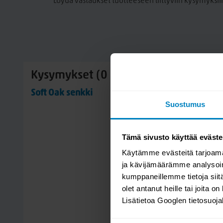
Löydä vastaukset tuotteeseen liittyviin kysymyksii
Kysymykset (0 kpl)
Soft Oak senkki
Suostumus
Tämä sivusto käyttää eväste
Käytämme evästeitä tarjoama
ja kävijämäärämme analysoim
kumppaneillemme tietoja siitä
olet antanut heille tai joita o
Lisätietoa Googlen tietosuoj