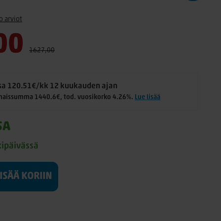
o arviot
00
1627,00
a 120.51€/kk 12 kuukauden ajan
naissumma 1440.6€, tod. vuosikorko 4.26%.
Lue lisää
SA
kipäivässä
LISÄÄ KORIIN