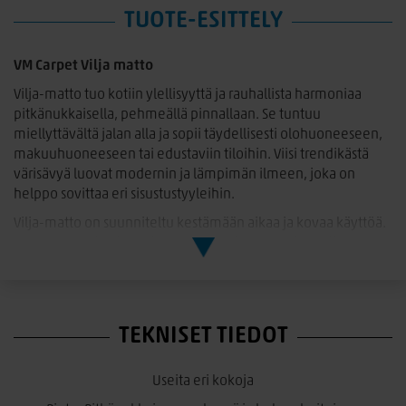
TUOTE-ESITTELY
VM Carpet Vilja matto
Vilja-matto tuo kotiin ylellisyyttä ja rauhallista harmoniaa
pitkänukkaisella, pehmeällä pinnallaan. Se tuntuu
miellyttävältä jalan alla ja sopii täydellisesti olohuoneeseen,
makuuhuoneeseen tai edustaviin tiloihin. Viisi trendikästä
värisävyä luovat modernin ja lämpimän ilmeen, joka on
helppo sovittaa eri sisustustyyleihin.
Vilja-matto on suunniteltu kestämään aikaa ja kovaa käyttöä.
Sen korkea käyttöluokitus takaa, että maton pinta säilyy
kauniina ja ryhdikkäänä myös vilkkaissa tiloissa, kuten
auloissa ja neuvotteluhuoneissa. Maton pohjassa oleva
liukumaton EVA-materiaali pitää maton tukevasti paikoillaan
ja tekee siitä turvallisen ja helppohoitoisen.
Pohjamateriaali
TEKNISET TIEDOT
on täysin hajuton, kierrätettävä ja turvallinen kaikille
lattiapinnoille – myös lattialämmityksen kanssa.
Useita eri kokoja
Vilja on täydellinen valinta, kun haluat yhdistää pehmeyden,