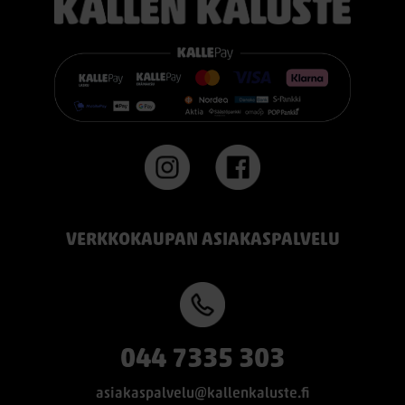
👉 Katso lisää:
https://www.kallenkaluste.fi/fi/product/43292/tempur-
flexible-base-sanky-180x200-21-cm-patjalla
#TEMPUR #sänky #oulu #paremmatunet #nukkumisergonomia
VERKKOKAUPAN ASIAKASPALVELU
044 7335 303
asiakaspalvelu@kallenkaluste.fi