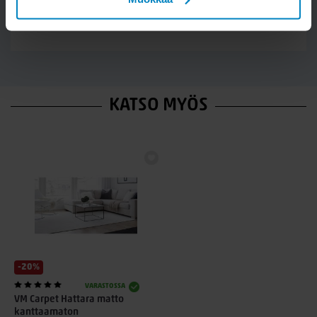
LÄHETÄ
KATSO MYÖS
-20%
VARASTOSSA
VM Carpet Hattara matto
kanttaamaton