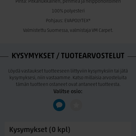
Pinta: Pitkänukkainen, pehmeä ja helppohoitoinen
kestävyyden ja ajattoman kauneuden.
100% polyesteri
Verkkokaupastamme voit tilata erikoiskokoiset matot omilla
mitoillasi. Erikoiskokoisilla matoilla
ei ole vaihto- eikä
Pohjaus: EVAPOLYTEX®
palautusoikeutta.
Valmistettu Suomessa, valmistaja VM Carpet.
Hoito-ohje:
Säännöllinen imurointi ja tarvittaessa tuuletus. Poista tahrat
tuoreeltaan puhtaalla, kostealla liinalla. Ei saa hangata.
KYSYMYKSET / TUOTEARVOSTELUT
Pesuohje
:
Kuivapesu vaahdolla tai hellävarainen ammattimainen
Löydä vastaukset tuotteeseen liittyviin kysymyksiin tai jätä
tasovesipesu max. +30°C miedolla hienopesuaineliuoksella.
kysymyksesi, niin vastaamme. Katso millaisia arvosteluita
Ei liotusta tai hankausta. Huolellinen huuhtelu runsaalla
tämän tuotteen ostaneet ovat antaneet tuotteesta.
vedellä. Ylimääräinen vesi poistetaan esim. telapuristimella.
Valitse osio:
Matto muotoillaan kosteana ja kuivatetaan ilmavasti tasossa.
Ei saa taittaa.
Kysymykset (0 kpl)