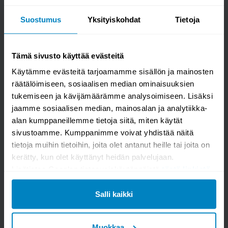
Suostumus
Yksityiskohdat
Tietoja
Kysy kysymys
VM Carpet Vilja matto
Tämä sivusto käyttää evästeitä
Käytämme evästeitä tarjoamamme sisällön ja mainosten
räätälöimiseen, sosiaalisen median ominaisuuksien
tukemiseen ja kävijämäärämme analysoimiseen. Lisäksi
jaamme sosiaalisen median, mainosalan ja analytiikka-
alan kumppaneillemme tietoja siitä, miten käytät
sivustoamme. Kumppanimme voivat yhdistää näitä
tietoja muihin tietoihin, joita olet antanut heille tai joita on
kerätty, kun olet käyttänyt heidän palvelujaan.
Lisätietoa Googlen tietosuojakäytännöistä
tästä linkistä
.
Kysymys/vastaus saa näkyä muille
Salli kaikki
Muokkaa