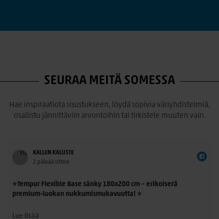
SEURAA MEITÄ SOMESSA
Hae inspiraatiota sisustukseen, löydä sopivia väriyhdistelmiä,
osallistu jännittäviin arvontoihin tai tirkistele muuten vain.
KALLEN KALUSTE
2 päivää sitten
⭐Tempur Flexible Base sänky 180x200 cm – erikoiserä
premium-luokan nukkumismukavuutta! ⭐
Tempur Flexible Base 180x200 cm on laadukas
Lue lisää