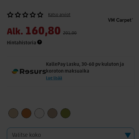
Katso arviot
160,80
Alk.
201,00
Hintahistoria
KallePay Lasku, 30-60 pv kuluton ja
koroton maksuaika
Lue lisää