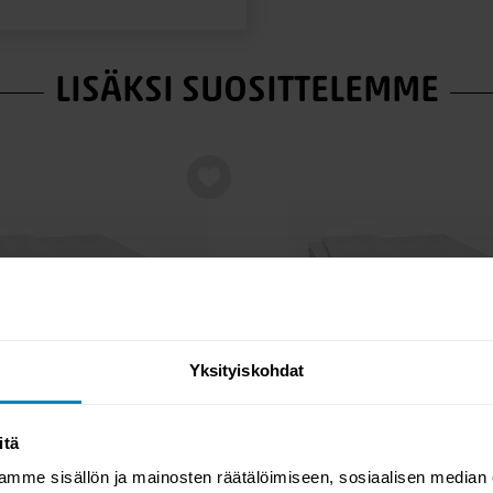
sesi
LISÄKSI SUOSITTELEMME
Yksityiskohdat
itä
-20%
mme sisällön ja mainosten räätälöimiseen, sosiaalisen median
TILAUSTUOTE
TILAUSTUO