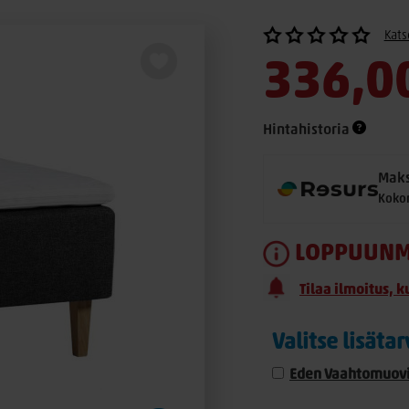
Kats
336,0
Hintahistoria
Maks
Koko
LOPPUUNM
Tilaa ilmoitus, k
Valitse lisäta
Eden Vaahtomuovi