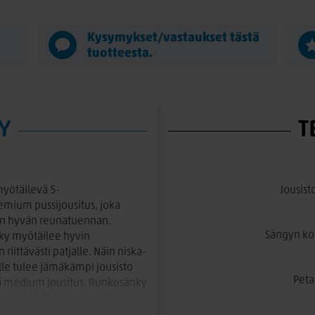
ä
Kysymykset/vastaukset tästä
tuotteesta.
Y
T
myötäilevä 5-
Jousist
remium pussijousitus, joka
äin hyvän reunatuennan.
Sängyn ko
nky myötäilee hyvin
iittävästi patjalle. Näin niska-
lle tulee jämäkämpi jousisto
Peta
yssä medium jousitus. Runkosänky
kankaalla. Makuupinnoilla