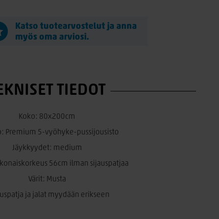
Katso tuotearvostelut ja anna
myös oma arviosi.
EKNISET TIEDOT
Koko: 80x200cm
o: Premium 5-vyöhyke-pussijousisto
Jäykkyydet: medium
konaiskorkeus 56cm ilman sijauspatjaa
Värit: Musta
uspatja ja jalat myydään erikseen