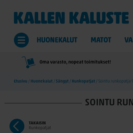
HUONEKALUT
MATOT
VA
Oma varasto, nopeat toimitukset!
Etusivu
/
Huonekalut
/
Sängyt
/
Runkopatjat
/
Sointu runkopatja
SOINTU RU
TAKAISIN
Runkopatjat