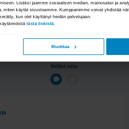
x petauspatja, 160x200
Eden Latex petauspatja
iseen. Lisäksi jaamme sosiaalisen median, mainosalan ja analy
, miten käytät sivustoamme. Kumppanimme voivat yhdistää näitä t
0
263,20
Alk.
n kerätty, kun olet käyttänyt heidän palvelujaan.
329,00
akäytännöistä
tästä linkistä
.
YSYMYKSET / TUOTEARVOSTEL
Muokkaa
n tai jätä kysymyksesi, niin vastaamme. Katso millaisia arvosteluit
Valitse osio:
sta