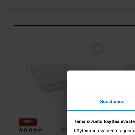
Petauspatja ja jalat myydään erikseen
Sänkyyn voit valita useita erilaisia petauspatjoja mieltymyk
mukaan. Jalkavaihtoehtona on Royal tammijalka.
Nyt loppuerä -60% alennuksella!
Suostumus
Tämä sivusto käyttää eväste
-20%
-20%
Käytämme evästeitä tarjoama
TILAUSTUOTE