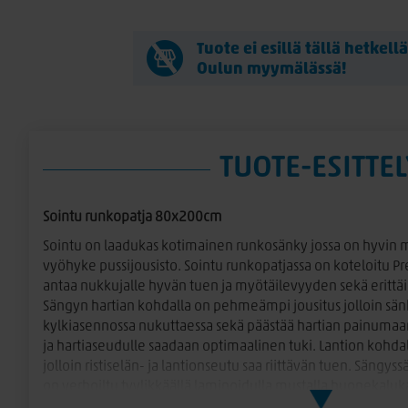
Tuote ei esillä tällä hetkell
Oulun myymälässä!
TUOTE-ESITTEL
Sointu runkopatja 80x200cm
Sointu on laadukas kotimainen runkosänky jossa on hyvin 
vyöhyke pussijousisto. Sointu runkopatjassa on koteloitu P
antaa nukkujalle hyvän tuen ja myötäilevyyden sekä eritt
Sängyn hartian kohdalla on pehmeämpi jousitus jolloin sä
kylkiasennossa nukuttaessa sekä päästää hartian painumaan r
ja hartiaseudulle saadaan optimaalinen tuki. Lantion kohda
jolloin ristiselän- ja lantionseutu saa riittävän tuen. Säng
on verhoiltu tyylikkäällä laminoidulla mustalla huonekalu
valkoinen joustokangas.