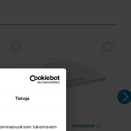
Tietoja
-20%
-2
 ominaisuuksien tukemiseen
TE
TILAUSTUOTE