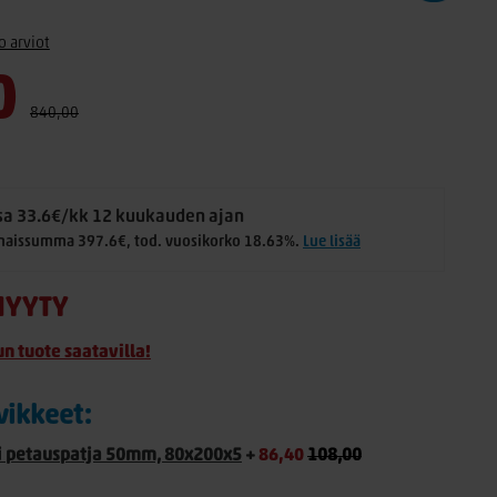
o arviot
0
840,00
a 33.6€/kk 12 kuukauden ajan
naissumma 397.6€, tod. vuosikorko 18.63%.
Lue lisää
YYTY
un tuote saatavilla!
rvikkeet:
 petauspatja 50mm, 80x200x5
+
86,40
108,00