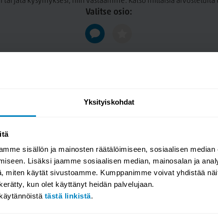
n tai jätä kysymyksesi, niin vastaamme. Katso millaisia arvosteluit
sta puusta ja viimeistelty
Valitse osio:
esti yhteen pääsängyn kanssa.
a esimerkiksi vuodevaatteiden,
u helposti ulos ja takaisin
atkaisusta ihanteellisen
atikolla
Yksityiskohdat
itä
mme sisällön ja mainosten räätälöimiseen, sosiaalisen median
 on takuu siitä, että tuotteet
iseen. Lisäksi jaamme sosiaalisen median, mainosalan ja analy
ja se on testattu näiden
, miten käytät sivustoamme. Kumppanimme voivat yhdistää näitä t
inkaareen on kiinnitetty
n kerätty, kun olet käyttänyt heidän palvelujaan.
akäytännöistä
tästä linkistä
.
on vapaa tarpeettomista