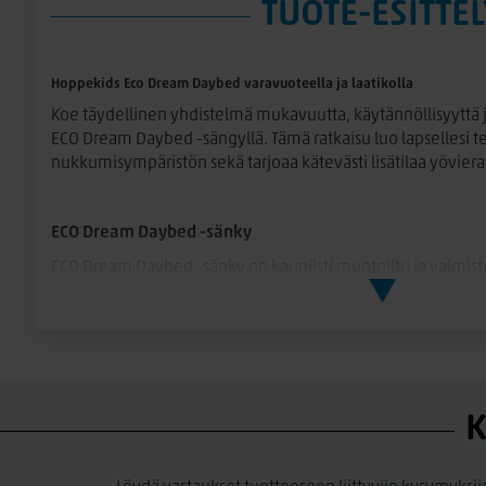
TUOTE-ESITTEL
Hoppekids Eco Dream Daybed varavuoteella ja laatikolla
Koe täydellinen yhdistelmä
mukavuutta, käytännöllisyyttä 
ECO Dream Daybed -sängyllä
. Tämä ratkaisu luo lapsellesi t
nukkumisympäristön sekä tarjoaa kätevästi lisätilaa yövieraill
ECO Dream Daybed -sänky
ECO Dream Daybed -sänky on kauniisti muotoiltu ja valmist
Sängyn pintakäsittelynä on käytetty
vesipohjaista, myrkytö
turvallisen ja ympäristöystävällisen valinnan. Reilu koko
90
pitkäikäisen ratkaisun – lapsuudesta aina aikuisuuteen saak
rakenne takaavat turvallisuuden ja mukavuuden yöstä tois
K
Varavuode ja säilytysratkaisu
Sängyn mukana tuleva
varavuode vetolaatikoilla
tekee täst