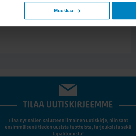
Muokkaa
TILAA UUTISKIRJEEMME
Tilaa nyt Kallen Kalusteen ilmainen uutiskirje, niin saat
ensimmäisenä tiedon uusista tuotteista, tarjouksista sekä
tapahtumista!