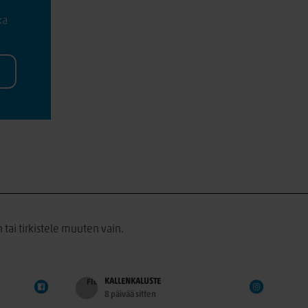
ka
 tai tirkistele muuten vain.
KALLENKALUSTE
8 päivää sitten