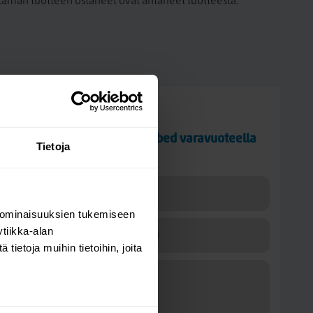
a tämän tuotteen ostaneet ovat antaneet tuotteesta.
Kysy kysymys
Hoppekids Eco Dream Daybed varavuoteella
Tietoja
ja laatikolla
 ominaisuuksien tukemiseen
tiikka-alan
ietoja muihin tietoihin, joita