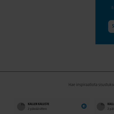
E
Hae inspiraatiota sisustuks
KALLEN KALUSTE
KALL
2 päivää sitten
2 päi