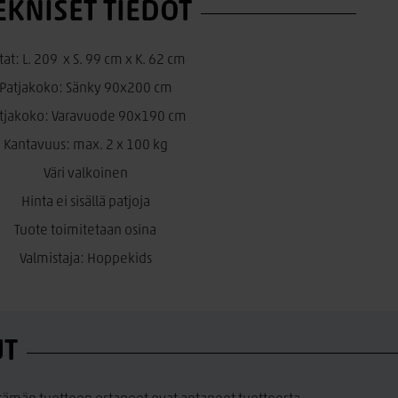
EKNISET TIEDOT
tat: L. 209 x S. 99 cm x K. 62 cm
Patjakoko: Sänky 90x200 cm
tjakoko: Varavuode 90x190 cm
Kantavuus: max. 2 x 100 kg
Väri valkoinen
Hinta ei sisällä patjoja
Tuote toimitetaan osina
Valmistaja: Hoppekids
UT