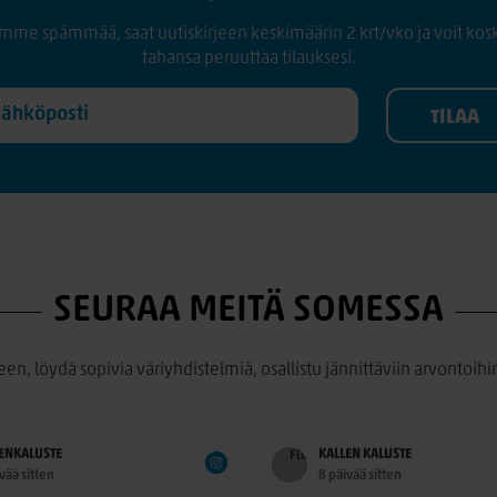
mme spämmää, saat uutiskirjeen keskimäärin 2 krt/vko ja voit kos
tahansa peruuttaa tilauksesi.
SEURAA MEITÄ SOMESSA
een, löydä sopivia väriyhdistelmiä, osallistu jännittäviin arvontoihin
ENKALUSTE
KALLEN KALUSTE
vää sitten
8 päivää sitten