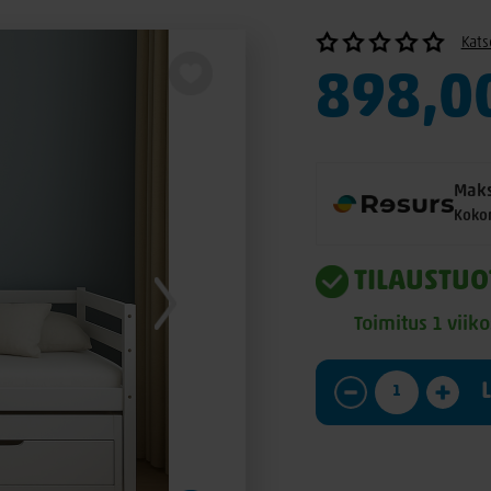
Kats
898,0
Maks
Kokon
TILAUSTUO
Toimitus 1 viik