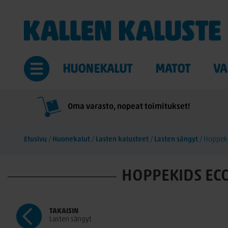
HUONEKALUT
MATOT
VA
Oma varasto, nopeat toimitukset!
Etusivu
/
Huonekalut
/
Lasten kalusteet
/
Lasten sängyt
/
Hoppeki
HOPPEKIDS ECO
TAKAISIN
Lasten sängyt