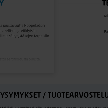
Y
T
Mi
ja joustavuutta
Hoppekidsin
erveellisen ja viihtyisän
Pa
e ja säilytystä arjen tarpeisiin.
ettu
sertifioidusta puusta
.
ntä lakkaa
, joka tekee siitä
x200 cm
tekee sängystä
ka. Pyöristetyt kulmat ja tukeva
een.
YSYMYKSET / TUOTEARVOSTEL
ä kalusteesta erityisen