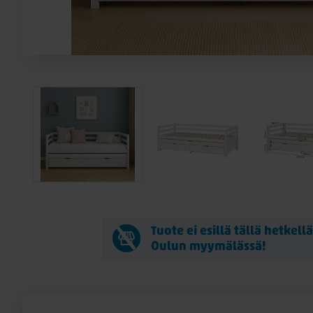
Tuote ei esillä tällä hetkell
Oulun myymälässä!