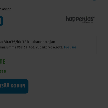
o arviot
0
a 80.43€/kk 12 kuukauden ajan
aissumma 959.6€, tod. vuosikorko 6.63%.
Lue lisää
TE
ossa
LISÄÄ KORIIN