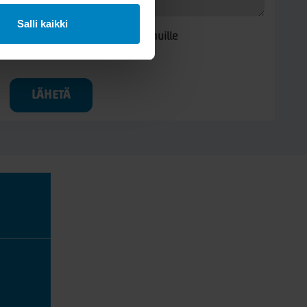
Salli kaikki
Kysymys/vastaus saa näkyä muille
LÄHETÄ