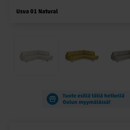
Usva 01 Natural
Tuote esillä tällä hetkellä
Oulun myymälässä!