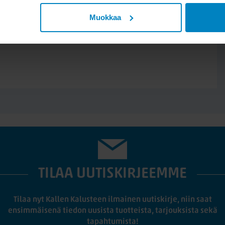
Muokkaa
TILAA UUTISKIRJEEMME
Tilaa nyt Kallen Kalusteen ilmainen uutiskirje, niin saat
ensimmäisenä tiedon uusista tuotteista, tarjouksista sekä
tapahtumista!