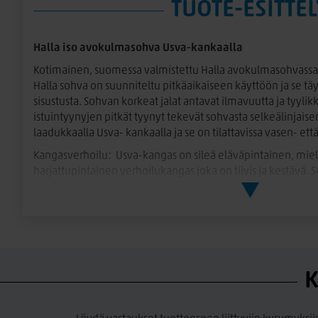
TUOTE-ESITTEL
Halla iso avokulmasohva Usva-kankaalla
Kotimainen, suomessa valmistettu Halla avokulmasohvassa 
Halla sohva on suunniteltu pitkäaikaiseen käyttöön ja se tä
sisustusta. Sohvan korkeat jalat antavat ilmavuutta ja tyylik
istuintyynyjen pitkät tyynyt tekevät sohvasta selkeälinjaise
laadukkaalla Usva- kankaalla ja se on tilattavissa vasen- ett
Kangasverhoilu: Usva-kangas on sileä eläväpintainen, mi
harjattupintainen verhoilukangas joka on tiivis ja kestävä. Se
vesipestävä.
100% Polyesteri. Martindale 100 000, Pilling 4, Valonkesto 
Istuin- ja selkätyynyt:
Istuintyynyissä jämäkkä tyynyt, joka on miellyttävä istua j
Selkätyynyt Eco Soft- täytteellä Kaksipuoleisesti verhoiltuj
K
varustettuna.
Kotimainen, turvallisista raaka-aineista valmistettu tuote 