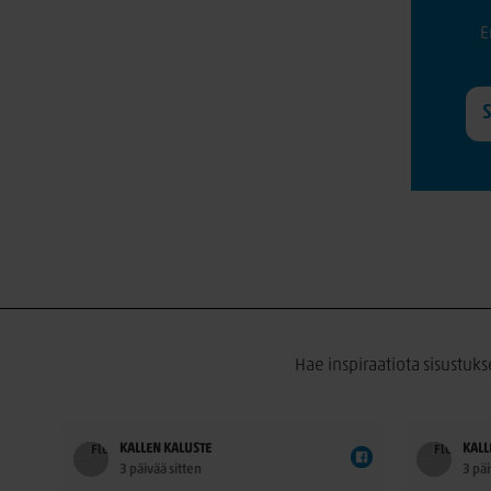
E
Hae inspiraatiota sisustuks
KALLEN KALUSTE
KALL
3 päivää sitten
3 päi