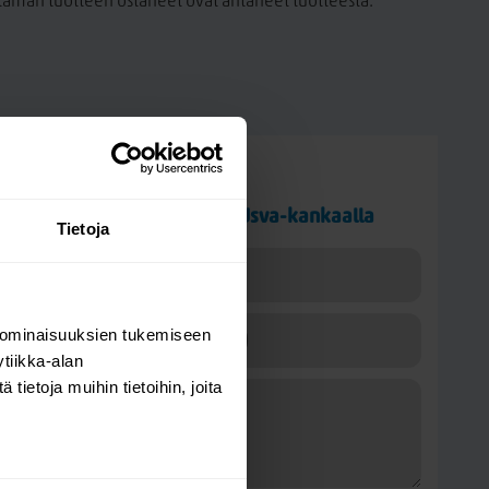
a tämän tuotteen ostaneet ovat antaneet tuotteesta.
Kysy kysymys
Halla iso avokulmasohva Usva-kankaalla
Tietoja
 ominaisuuksien tukemiseen
tiikka-alan
ietoja muihin tietoihin, joita