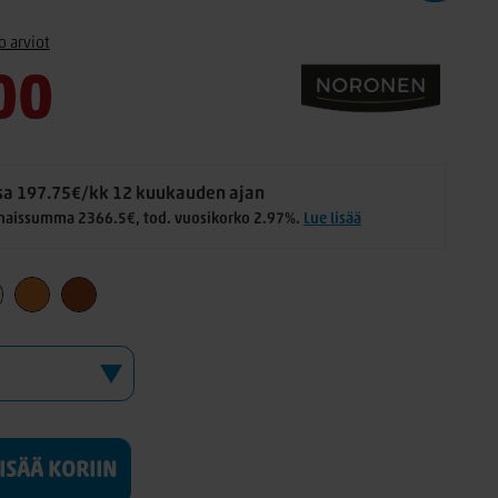
o arviot
00
a 197.75€/kk 12 kuukauden ajan
naissumma 2366.5€, tod. vuosikorko 2.97%.
Lue lisää
LISÄÄ KORIIN