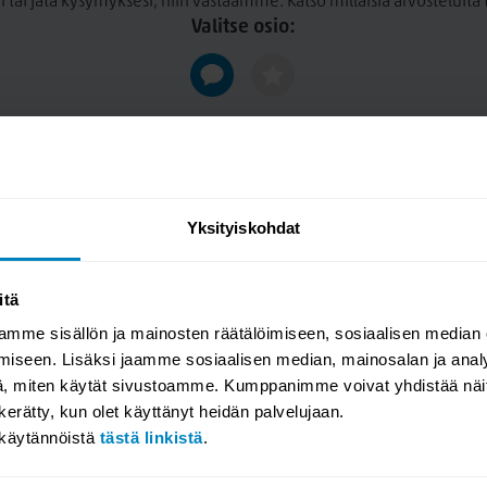
n tai jätä kysymyksesi, niin vastaamme. Katso millaisia arvosteluit
1 luokiteltuja materiaaleja
Valitse osio:
isiä. Pitkä, yli 50 vuoden
yöntää tuotteilleen 15 vuoden
stua. Halla on valmistettu
itkän käyttöiän. Laadukkaat
kestävän ja luotettavan
äilyttää ulkonäkönsä ja
Yksityiskohdat
ita juuri sinun sisustukseesi
itä
i jokin siltä väliltä, löydät
mme sisällön ja mainosten räätälöimiseen, sosiaalisen median
iseen. Lisäksi jaamme sosiaalisen median, mainosalan ja analy
, miten käytät sivustoamme. Kumppanimme voivat yhdistää näitä t
n kerätty, kun olet käyttänyt heidän palvelujaan.
akäytännöistä
tästä linkistä
.