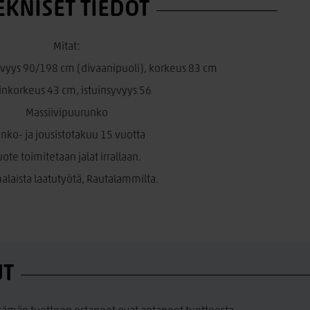
EKNISET TIEDOT
Mitat:
vyys 90/198 cm (divaanipuoli), korkeus 83 cm
uinkorkeus 43 cm, istuinsyvyys 56
Massiivipuurunko
nko- ja jousistotakuu 15 vuotta
uote toimitetaan jalat irrallaan.
laista laatutyötä, Rautalammilta.
UT