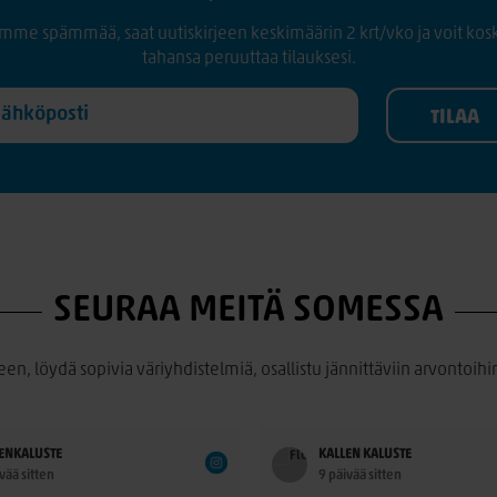
mme spämmää, saat uutiskirjeen keskimäärin 2 krt/vko ja voit kos
tahansa peruuttaa tilauksesi.
SEURAA MEITÄ SOMESSA
een, löydä sopivia väriyhdistelmiä, osallistu jännittäviin arvontoihin
ENKALUSTE
KALLEN KALUSTE
vää sitten
9 päivää sitten