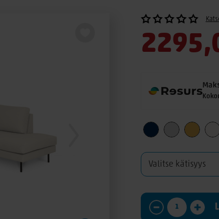
Kats
2295,
Maks
Koko