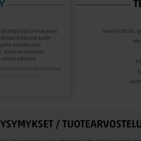
Y
T
yhdistyy tyyli ja mukavuus.
Leveys 238 cm, sy
ydentää loistavasti kodin
Ist
kyyttä sohvalle sekä
n. Sohva on verhoiltu
ä oikean kätisenä.
Ru
ellyttävän pehmeän tuntuinen
T
 on likaa hylkivä ja
Suoma
4 / 5, Hienopesu 30
a palautuu muotoonsa hyvin.
a kääntötyynyjä, vetoketjulla
YSYMYKSET / TUOTEARVOSTEL
valmistetaan Norosen tehtaalla