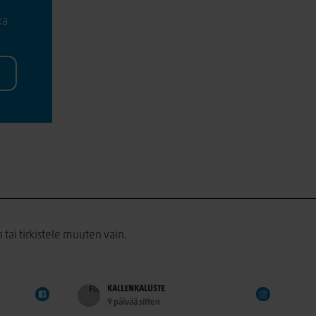
ka
 tai tirkistele muuten vain.
KALLENKALUSTE
9 päivää sitten