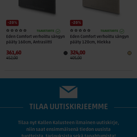
-20%
-20%
TILAUSTUOTE
TILAUSTUOTE
Eden Comfort verhoiltu sängyn
Eden Comfort verhoiltu sängyn
E
pääty 160cm, Antrasiitti
pääty 120cm, Hiekka
p
361,60
324,00
4
452,00
405,00
5
TILAA UUTISKIRJEEMME
Tilaa nyt Kallen Kalusteen ilmainen uutiskirje,
niin saat ensimmäisenä tiedon uusista
tuotteista, tarjouksista sekä tapahtumista!