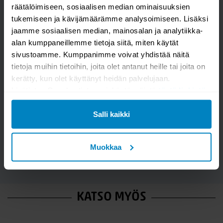
räätälöimiseen, sosiaalisen median ominaisuuksien
tukemiseen ja kävijämäärämme analysoimiseen. Lisäksi
jaamme sosiaalisen median, mainosalan ja analytiikka-
alan kumppaneillemme tietoja siitä, miten käytät
sivustoamme. Kumppanimme voivat yhdistää näitä
tietoja muihin tietoihin, joita olet antanut heille tai joita on
kerätty, kun olet käyttänyt heidän palvelujaan.
Kysymys/vastaus saa näkyä muille
Lisätietoa Googlen tietosuojakäytännöistä
tästä linkistä
.
Salli kaikki
LÄHETÄ
Muokkaa
KATSO MYÖS