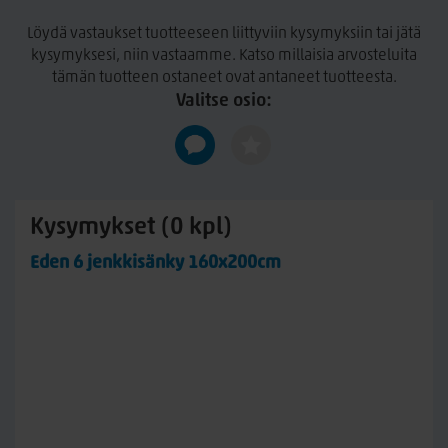
Eden on suunniteltu yhteistyössä allergia-, iho- ja astmaliiton
Löydä vastaukset tuotteeseen liittyviin kysymyksiin tai jätä
kanssa!
kysymyksesi, niin vastaamme. Katso millaisia arvosteluita
Eden sänkymallisto on suunniteltu yhteistyössä allergia-, iho-
tämän tuotteen ostaneet ovat antaneet tuotteesta.
ja astmaliiton kanssa, jolloin voit olla varma, että sängyssä
Valitse osio:
käytetyt materiaalit ovat ensi luokkaisia ja turvallisia.
Eden 6 jenkkisänky 160x200cm
Koko: 160x200cm
Jousisto Eden Premium 5-vyöhyke-pussijousisto
Kysymykset (0 kpl)
Jäykkyydet: medium ja hard
Eden 6 jenkkisänky 160x200cm
Sängyn kokonaiskorkeus 65cm ilman sijauspatjaa
Värit: Hiekka, graniitti ja antrasiitti
Petauspatja, jalat ja pääty myydään erikseen
Katkeamattomuustakuu rungolle ja jousistolle 20 vuotta!