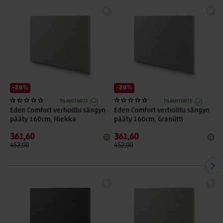
-20%
-20%
TILAUSTUOTE
TILAUSTUOTE
Eden Comfort verhoiltu sängyn
Eden Comfort verhoiltu sängyn
E
pääty 160cm, Hiekka
pääty 160cm, Graniitti
p
361,60
361,60
3
452,00
452,00
4