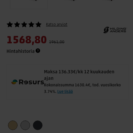
Katso arviot
1568,80
1961,00
Hintahistoria
Maksa 136.33€/kk 12 kuukauden
ajan
Kokonaissumma 1630.4€, tod. vuosikorko
3.74%.
Lue lisää