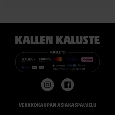
TEMPUR PRO® Medium tarjoaa tasapainoisen yhdistelmän
pehmeää mukautuvuutta ja ergonomista tukea. Se sopii
erinomaisesti useimmille nukkujille.
TEMPUR PRO® Firm tarjoaa napakamman tuntuman ja
voimakkaamman tuen. Se on erinomainen valinta sinulle, joka
pidät jämäkästä nukkuma-alustasta.
👉 Katso lisää:
https://www.kallenkaluste.fi/fi/product/43292/tempur-
flexible-base-sanky-180x200-21-cm-patjalla
#TEMPUR #sänky #oulu #paremmatunet #nukkumisergonomia
VERKKOKAUPAN ASIAKASPALVELU