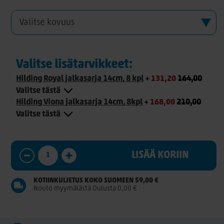
Valitse lisätarvikkeet:
Hilding Royal jalkasarja 14cm, 8 kpl
+
131,20
164,00
Valitse tästä
Hilding Viona jalkasarja 14cm, 8kpl
+
168,00
210,00
Valitse tästä
LISÄÄ KORIIN
KOTIINKULJETUS KOKO SUOMEEN 59,00 €
Nouto myymälästä Oulusta 0,00 €