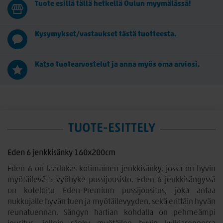
Tuote esillä tällä hetkellä Oulun myymälässä!
Kysymykset/vastaukset tästä tuotteesta.
Katso tuotearvostelut ja anna myös oma arviosi.
TUOTE-ESITTELY
Eden 6 jenkkisänky 160x200cm
Eden 6 on laadukas kotimainen jenkkisänky, jossa on hyvin
myötäilevä 5-vyöhyke pussijousisto. Eden 6 jenkkisängyssä
on koteloitu Eden-Premium pussijousitus, joka antaa
nukkujalle hyvän tuen ja myötäilevyyden, sekä erittäin hyvän
reunatuennan. Sängyn hartian kohdalla on pehmeämpi