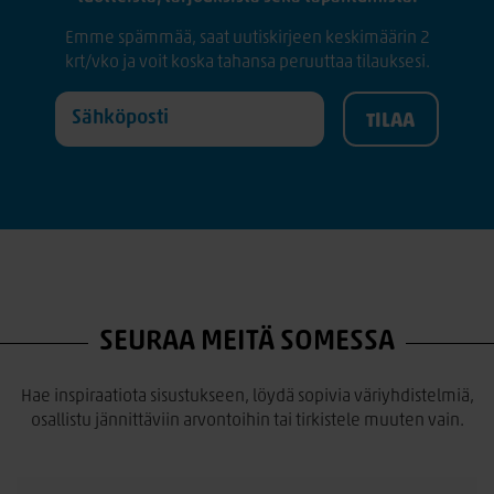
Emme spämmää, saat uutiskirjeen keskimäärin 2
krt/vko ja voit koska tahansa peruuttaa tilauksesi.
SEURAA MEITÄ SOMESSA
Hae inspiraatiota sisustukseen, löydä sopivia väriyhdistelmiä,
osallistu jännittäviin arvontoihin tai tirkistele muuten vain.