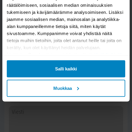
räätälöimiseen, sosiaalisen median ominaisuuksien
tukemiseen ja kävijämäärämme analysoimiseen. Lisäksi
jaamme sosiaalisen median, mainosalan ja analytiikka-
alan kumppaneillemme tietoja siitä, miten käytät
sivustoamme. Kumppanimme voivat yhdistää näitä
tietoja muihin tietoihin, joita olet antanut heille tai joita on
kerätty, kun olet käyttänyt heidän palvelujaan.
Kysy kysymys
Lisätietoa Googlen tietosuojakäytännöistä
tästä linkistä
.
Edna penkki 35x155 puujalalla
Salli kaikki
Muokkaa