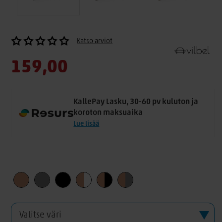
Katso arviot
159,00
KallePay Lasku, 30-60 pv kuluton ja
koroton maksuaika
Lue lisää