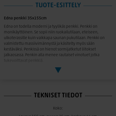
TUOTE-ESITTELY
Edna penkki 35x155cm
Edna on todella moderni ja tyylikäs penkki. Penkki on
monikäyttöinen. Se sopii niin ruokailutilaan, eteiseen,
ulkoterassille kuin vaikkapa saunan pukutilaan. Penkki on
valmistettu massiivimännystä ja käsitelty myös sään
kestäväksi. Penkissä on hienot sormijatketut liitokset
jalkaosassa. Penkin alla menee rautaiset vinotuet jotka
tukevoittavat penkkiä.
Saatavana kolme eri väriä.
Massiivipuiset tuotteet
Edna tuotteen kannet ovat antiikki käsiteltyjä ja tuotteen
luonteeseen kuuluu puun eläväpinta ja rosoisuus. Lankut
TEKNISET TIEDOT
vedetään harjauskoneen läpi, jolla luodaan rustiikkinen ja
epätasainen pinta. Näin saadaan oksat ym. muut puun
luonnolliset epätasaisuudet kauniisti esille. Sydänpuu luo
Koko:
pintaan uria ja epätasaisuuksia, jotka kuuluvat tuotteen