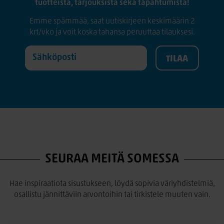
tuotteista, tarjouksista sekä tapahtumista!
Emme spämmää, saat uutiskirjeen keskimäärin 2
krt/vko ja voit koska tahansa peruuttaa tilauksesi.
SEURAA MEITÄ SOMESSA
Hae inspiraatiota sisustukseen, löydä sopivia väriyhdistelmiä,
osallistu jännittäviin arvontoihin tai tirkistele muuten vain.