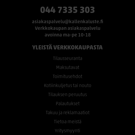
044 7335 303
asiakaspalvelu@kallenkaluste.fi
Verkkokaupan asiakaspalvelu
avoinna ma-pe 10-18
YLEISTÄ VERKKOKAUPASTA
Tilausseuranta
Maksutavat
Toimitusehdot
Kotiinkuljetus tai nouto
Tilauksen peruutus
Palautukset
Takuu ja reklamaatiot
Tietoa meistä
Yritysmyynti