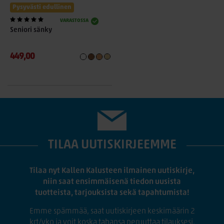
Pysyvästi edullinen
VARASTOSSA
Seniori sänky
449,00
TILAA UUTISKIRJEEMME
Tilaa nyt Kallen Kalusteen ilmainen uutiskirje,
niin saat ensimmäisenä tiedon uusista
tuotteista, tarjouksista sekä tapahtumista!
Emme spämmää, saat uutiskirjeen keskimäärin 2
krt/vko ja voit koska tahansa peruuttaa tilauksesi.