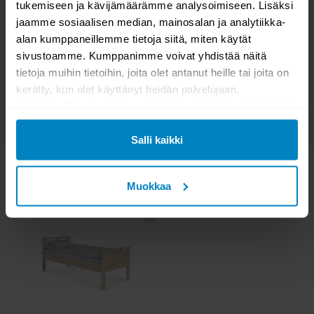
tukemiseen ja kävijämäärämme analysoimiseen. Lisäksi
Kysymys/vastaus saa näkyä muille
jaamme sosiaalisen median, mainosalan ja analytiikka-
alan kumppaneillemme tietoja siitä, miten käytät
sivustoamme. Kumppanimme voivat yhdistää näitä
LÄHETÄ
tietoja muihin tietoihin, joita olet antanut heille tai joita on
kerätty, kun olet käyttänyt heidän palvelujaan.
Lisätietoa Googlen tietosuojakäytännöistä
tästä linkistä
.
Salli kaikki
KATSO MYÖS
Muokkaa