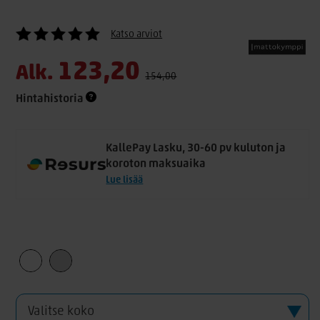
Katso arviot
123,20
Alk.
154,00
Hintahistoria
KallePay Lasku, 30-60 pv kuluton ja
koroton maksuaika
Lue lisää