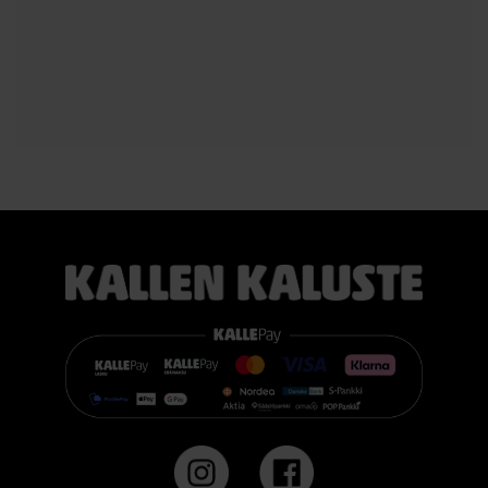
#casøfurniture #oulu #tammihuonekalu #sisustus
#kallenkaluste