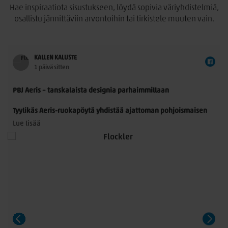
Hae inspiraatiota sisustukseen, löydä sopivia väriyhdistelmiä,
osallistu jännittäviin arvontoihin tai tirkistele muuten vain.
KALLEN KALUSTE
1 päivä sitten
PBJ Aeris – tanskalaista designia parhaimmillaan
Tyylikäs Aeris-ruokapöytä yhdistää ajattoman pohjoismaisen
muotoilun ja käytännöllisyyden. Morten Svendsenin
Lue lisää
suunnittelemassa pöydässä on kauniisti muotoillut
massiivitammijalat ja useita laadukkaita kansivaihtoehtoja.
Pöytä sopii 8–14 hengelle, ja sitä voidaan jatkaa yhdellä tai
kahdella jatkolevyllä. Saatavana Fenix- ja HPL-laminaatilla
sekä upeilla tammiviilu- ja pähkinäsävyisillä pinnoilla.
Aeris on näyttävä valinta niin arkeen kuin suurempiinkin
illallisiin.