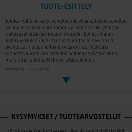
TUOTE-ESITTELY
Botnica matto on kevyt konekudottu villamatto joka soveltuu
useimpiin kodin tiloihin. Lämmin ja pehmeä villa yhdistyy
matossa selkeään ja moderniin kuosiin. Botnica maton
pintakuvio tulee kauniisti esiin murrettujen sävyjen eri
vivahteissa. Helppohoitoinen villa on likaa hylkivä ja
vesipestävä. Botnica villamaton hoitona on säännöllinen
imurointi ja tuuletus. Matto on yksipuoleinen.
Materiaali: 100% villaa
Useita eri kokoja!
KYSYMYKSET / TUOTEARVOSTELUT
Löydä vastaukset tuotteeseen liittyviin kysymyksiin tai jätä