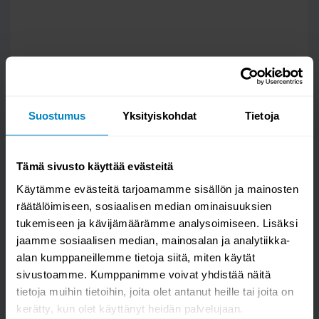
Suostumus
Yksityiskohdat
Tietoja
Tämä sivusto käyttää evästeitä
Kysy kysymys
Käytämme evästeitä tarjoamamme sisällön ja mainosten
räätälöimiseen, sosiaalisen median ominaisuuksien
Botnika villamatto
tukemiseen ja kävijämäärämme analysoimiseen. Lisäksi
jaamme sosiaalisen median, mainosalan ja analytiikka-
alan kumppaneillemme tietoja siitä, miten käytät
sivustoamme. Kumppanimme voivat yhdistää näitä
tietoja muihin tietoihin, joita olet antanut heille tai joita on
kerätty, kun olet käyttänyt heidän palvelujaan.