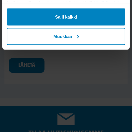
Lisätietoa Googlen tietosuojakäytännöistä
tästä linkistä
.
Salli kaikki
Muokkaa
Kysymys/vastaus saa näkyä muille
LÄHETÄ