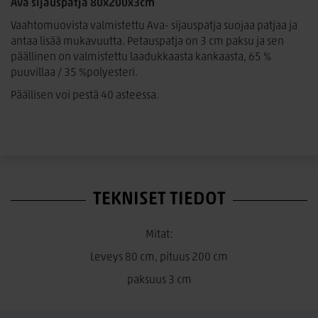
Ava sijauspatja 80x200x3cm
Vaahtomuovista valmistettu Ava- sijauspatja suojaa patjaa ja
antaa lisää mukavuutta. Petauspatja on 3 cm paksu ja sen
päällinen on valmistettu laadukkaasta kankaasta, 65 %
puuvillaa / 35 %polyesteri.
Päällisen voi pestä 40 asteessa.
TEKNISET TIEDOT
Mitat:
Leveys 80 cm, pituus 200 cm
paksuus 3 cm