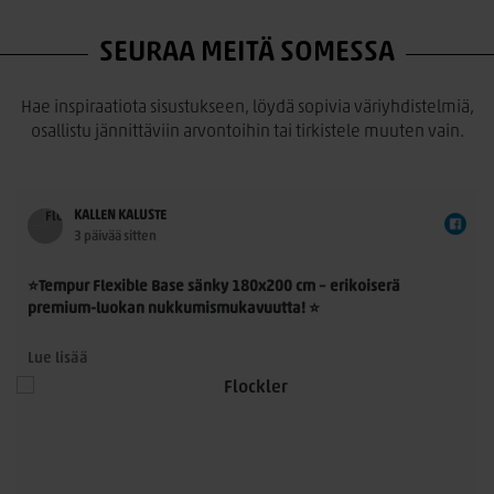
SEURAA MEITÄ SOMESSA
Hae inspiraatiota sisustukseen, löydä sopivia väriyhdistelmiä,
osallistu jännittäviin arvontoihin tai tirkistele muuten vain.
KALLEN KALUSTE
3 päivää sitten
⭐Tempur Flexible Base sänky 180x200 cm – erikoiserä
premium-luokan nukkumismukavuutta! ⭐
Tempur Flexible Base 180x200 cm on laadukas
Lue lisää
jenkkisänkykokonaisuus, jossa yhdistyvät TEMPUR®-
n
materiaalin ainutlaatuinen paineenpoisto, moderni muotoilu
ja ensiluokkainen käyttömukavuus. Nyt saatavilla rajoitettu
erikoiserä – erinomainen mahdollisuus hankkia aito TEMPUR®-
sänky poikkeuksellisen edulliseen hintaan.