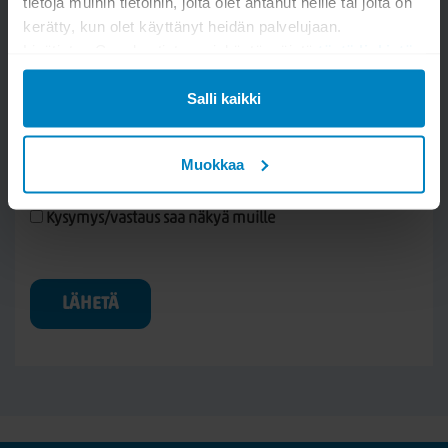
tietoja muihin tietoihin, joita olet antanut heille tai joita on
kerätty, kun olet käyttänyt heidän palvelujaan.
Lisätietoa Googlen tietosuojakäytännöistä
tästä linkistä
.
Salli kaikki
Muokkaa
Kysymys/vastaus saa näkyä muille
LÄHETÄ