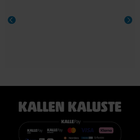
Sängyn mukana toimitetaan 21 cm korkea TEMPUR PRO®
SmartCool™ -patja, joka mukautuu tarkasti kehon painon,
lämmön ja muotojen mukaan. Patja vähentää painetta, tukee
selkärankaa ergonomisesti ja auttaa vähentämään yön
aikaista kääntyilyä, mikä edistää levollisempaa unta.
Voit valita kahdesta eri tuntumasta juuri itsellesi sopivan
vaihtoehdon:
TEMPUR PRO® Medium tarjoaa tasapainoisen yhdistelmän
pehmeää mukautuvuutta ja ergonomista tukea. Se sopii
erinomaisesti useimmille nukkujille.
TEMPUR PRO® Firm tarjoaa napakamman tuntuman ja
voimakkaamman tuen. Se on erinomainen valinta sinulle, joka
pidät jämäkästä nukkuma-alustasta.
👉 Katso lisää:
https://www.kallenkaluste.fi/fi/product/43292/tempur-
flexible-base-sanky-180x200-21-cm-patjalla
#TEMPUR #sänky #oulu #paremmatunet #nukkumisergonomia