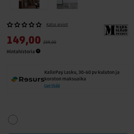
Katso arviot
149,00
209,00
Hintahistoria
KallePay Lasku, 30-60 pv kuluton ja
koroton maksuaika
Lue lisää