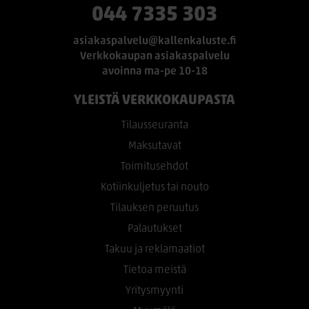
044 7335 303
asiakaspalvelu@kallenkaluste.fi
Verkkokaupan asiakaspalvelu
avoinna ma-pe 10-18
YLEISTÄ VERKKOKAUPASTA
Tilausseuranta
Maksutavat
Toimitusehdot
Kotiinkuljetus tai nouto
Tilauksen peruutus
Palautukset
Takuu ja reklamaatiot
Tietoa meistä
Yritysmyynti