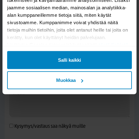
tukemiseen ja kävijämäärämme analysoimiseen. Lisäksi
jaamme sosiaalisen median, mainosalan ja analytiikka-
alan kumppaneillemme tietoja siitä, miten käytät
sivustoamme. Kumppanimme voivat yhdistää näitä
Kysy kysymys
tietoja muihin tietoihin, joita olet antanut heille tai joita on
kerätty, kun olet käyttänyt heidän palvelujaan.
Markslöjd Twin lattiavalaisin
Lisätietoa Googlen tietosuojakäytännöistä
tästä linkistä
.
Salli kaikki
Muokkaa
Kysymys/vastaus saa näkyä muille