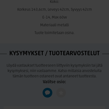
Koko:
Moderni ja ajaton design
Korkeus 143,6cm, Leveys 42cm, Syvyys 42cm
Sopii lukuvaloksi tai tunnelmavalaisimeksi
E-14, Max 60w
Helppo sijoittaa eri tiloihin
Materiaali metalli
Tuote toimitetaan osina.
KYSYMYKSET / TUOTEARVOSTELUT
Löydä vastaukset tuotteeseen liittyviin kysymyksiin tai jätä
kysymyksesi, niin vastaamme. Katso millaisia arvosteluita
tämän tuotteen ostaneet ovat antaneet tuotteesta.
Valitse osio: