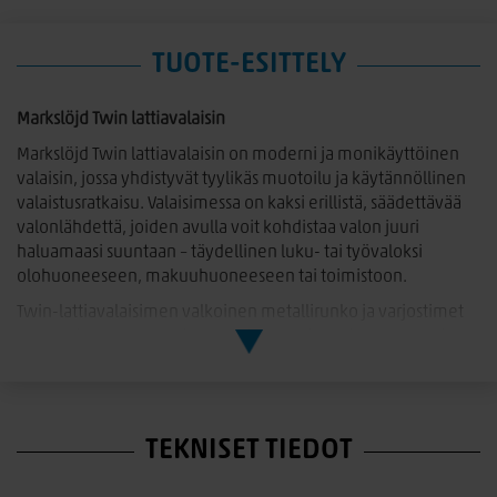
TUOTE-ESITTELY
Markslöjd Twin lattiavalaisin
Markslöjd Twin lattiavalaisin on moderni ja monikäyttöinen
valaisin, jossa yhdistyvät tyylikäs muotoilu ja käytännöllinen
valaistusratkaisu. Valaisimessa on kaksi erillistä, säädettävää
valonlähdettä, joiden avulla voit kohdistaa valon juuri
haluamaasi suuntaan – täydellinen luku- tai työvaloksi
olohuoneeseen, makuuhuoneeseen tai toimistoon.
Twin-lattiavalaisimen valkoinen metallirunko ja varjostimet
tuovat sisustukseen raikkautta ja skandinaavista selkeyttä.
Selkeälinjainen ja kevyt muotoilu tekee valaisimesta helposti
sijoitettavan monenlaisiin tiloihin.
Ominaisuudet:
TEKNISET TIEDOT
Kaksi säädettävää valonlähdettä
Väri: valkoinen metalli varjostin ja jalka