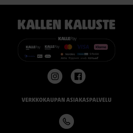
TEMPUR PRO® Firm tarjoaa napakamman tuntuman ja
voimakkaamman tuen. Se on erinomainen valinta sinulle, joka
pidät jämäkästä nukkuma-alustasta.
👉 Katso lisää:
https://www.kallenkaluste.fi/fi/product/43292/tempur-
flexible-base-sanky-180x200-21-cm-patjalla
#TEMPUR #sänky #oulu #paremmatunet #nukkumisergonomia
VERKKOKAUPAN ASIAKASPALVELU