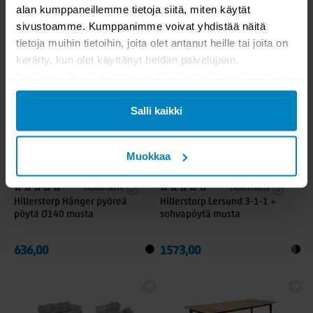
musta
pöytä Ø140 valkoinen
alan kumppaneillemme tietoja siitä, miten käytät
sivustoamme. Kumppanimme voivat yhdistää näitä
130,00
699,00
tietoja muihin tietoihin, joita olet antanut heille tai joita on
139,00
kerätty, kun olet käyttänyt heidän palvelujaan.
Lisätietoa Googlen tietosuojakäytännöistä
tästä linkistä
.
Salli kaikki
Muokkaa
TILAUSTUOTE
TILAUSTUOTE
Hillerstorp Hånger pyöreä
Hillerstorp Lersund 3-1-1 +
pöytä Ø140 musta
sohvapöytä musta
636,00
1573,00