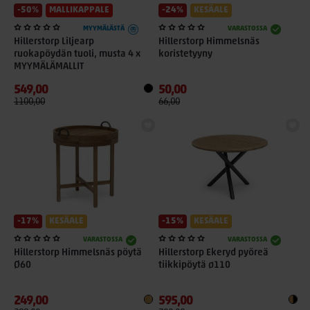
-50%
MALLIKAPPALE
-24%
KESÄALE
MYYMÄLÄSTÄ
VARASTOSSA
Hillerstorp Liljearp
Hillerstorp Himmelsnäs
ruokapöydän tuoli, musta 4 x
koristetyyny
MYYMÄLÄMALLIT
549,00
50,00
1100,00
66,00
-17%
KESÄALE
-15%
KESÄALE
VARASTOSSA
VARASTOSSA
Hillerstorp Himmelsnäs pöytä
Hillerstorp Ekeryd pyöreä
Ø60
tiikkipöytä ø110
249,00
595,00