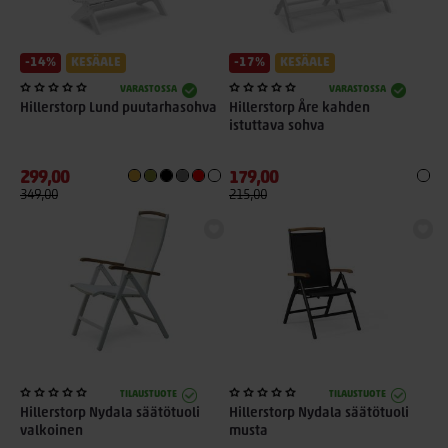
-14%
KESÄALE
-17%
KESÄALE
VARASTOSSA
VARASTOSSA
Hillerstorp Lund puutarhasohva
Hillerstorp Åre kahden
istuttava sohva
299,00
179,00
349,00
215,00
TILAUSTUOTE
TILAUSTUOTE
Hillerstorp Nydala säätötuoli
Hillerstorp Nydala säätötuoli
valkoinen
musta