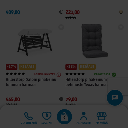
409,00
221,00
291,00
-17%
KESÄALE
-28%
KESÄALE
LOPPUUNMYYTY
VARASTOSSA
Hillerstorp Dalom pihakeinu
Hillerstorp pihakeinun/tuolin
tumman harmaa
pehmuste Texas harmaa
465,00
79,00
563,00
109,00
0
0
OTA YHTEYTTÄ
SUOSIKIT
ASIAKASTILI
MYYMÄLÄ