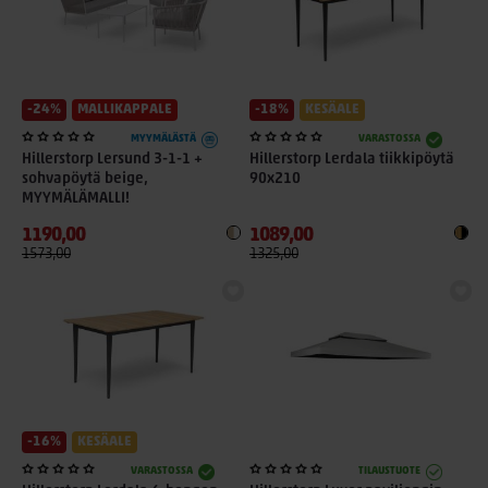
-24%
MALLIKAPPALE
-18%
KESÄALE
MYYMÄLÄSTÄ
VARASTOSSA
Hillerstorp Lersund 3-1-1 +
Hillerstorp Lerdala tiikkipöytä
sohvapöytä beige,
90x210
MYYMÄLÄMALLI!
1190,00
1089,00
1573,00
1325,00
-16%
KESÄALE
VARASTOSSA
TILAUSTUOTE