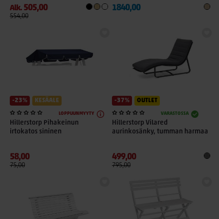
505,00
1840,00
Alk.
554,00
-23%
KESÄALE
-37%
OUTLET
LOPPUUNMYYTY
VARASTOSSA
Hillerstorp Pihakeinun
Hillerstorp Vilared
irtokatos sininen
aurinkosänky, tumman harmaa
58,00
499,00
75,00
795,00