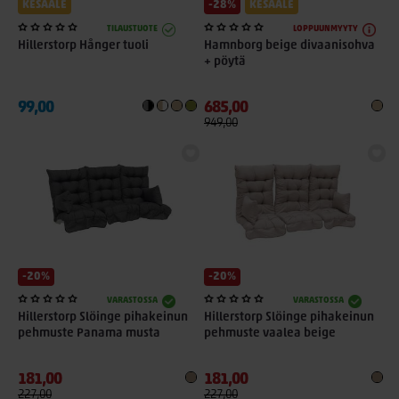
KESÄALE
-28%
KESÄALE
TILAUSTUOTE
LOPPUUNMYYTY
Hillerstorp Hånger tuoli
Hamnborg beige divaanisohva
+ pöytä
99,00
685,00
949,00
-20%
-20%
VARASTOSSA
VARASTOSSA
Hillerstorp Slöinge pihakeinun
Hillerstorp Slöinge pihakeinun
pehmuste Panama musta
pehmuste vaalea beige
181,00
181,00
227,00
227,00