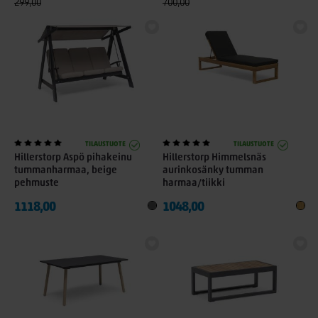
299,00
700,00
TILAUSTUOTE
TILAUSTUOTE
Hillerstorp Aspö pihakeinu
Hillerstorp Himmelsnäs
tummanharmaa, beige
aurinkosänky tumman
pehmuste
harmaa/tiikki
1118,00
1048,00