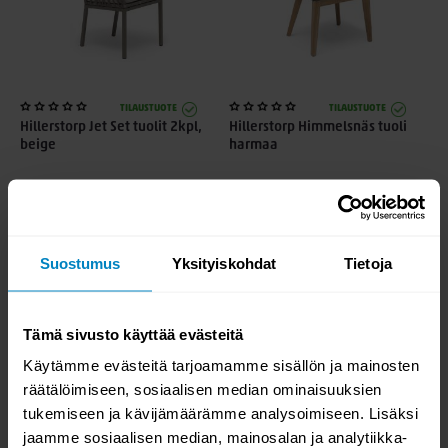
TILAUSTUOTE
TILAUSTUOTE
Hillerstorp Jet Set tuolit 2kpl,
Hillerstorp Himmelsnäs tuoli
beige
harmaa
628,00
485,00
Suostumus
Yksityiskohdat
Tietoja
Tämä sivusto käyttää evästeitä
Käytämme evästeitä tarjoamamme sisällön ja mainosten
-6%
KESÄALE
räätälöimiseen, sosiaalisen median ominaisuuksien
tukemiseen ja kävijämäärämme analysoimiseen. Lisäksi
VARASTOSSA
TILAUSTUOTE
Hillerstorp Hånger säätötuoli,
Hillerstorp Hånger pyöreä
jaamme sosiaalisen median, mainosalan ja analytiikka-