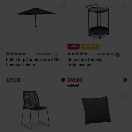
-24%
KESÄALE
TILAUSTUOTE
VARASTOSSA
Hillerstorp Aurinkovarjo Ø300
Hillerstorp Lindeby
tummansininen
tarjoiluvaunu
129,00
249,00
329,00