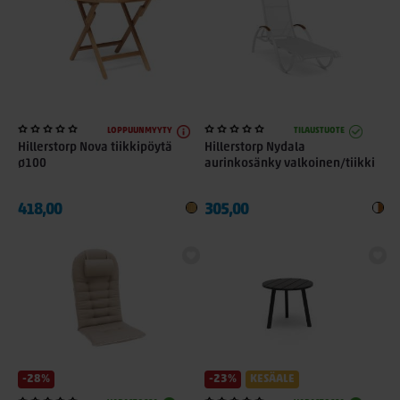
LOPPUUNMYYTY
TILAUSTUOTE
Hillerstorp Nova tiikkipöytä
Hillerstorp Nydala
ø100
aurinkosänky valkoinen/tiikki
418,00
305,00
-28%
-23%
KESÄALE