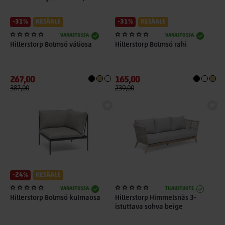
-31%
KESÄALE
-31%
KESÄALE
VARASTOSSA
VARASTOSSA
Hillerstorp Bolmsö väliosa
Hillerstorp Bolmsö rahi
267,00
165,00
387,00
239,00
-24%
KESÄALE
VARASTOSSA
TILAUSTUOTE
Hillerstorp Bolmsö kulmaosa
Hillerstorp Himmelsnäs 3-
istuttava sohva beige