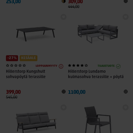
253,00
309,00
444,00
-27%
KESÄALE
LOPPUUNMYYTY
TILAUSTUOTE
Hillerstorp Kungshult
Hillerstorp Lundamo
sohvapöytä terassille
kulmasohva terassille + pöytä
399,00
1100,00
545,00