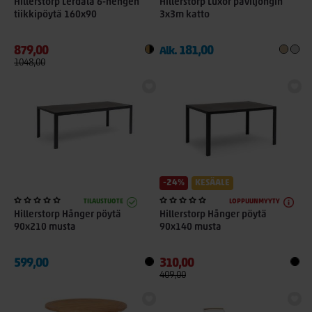
Hillerstorp Lerdala 6-hengen
Hillerstorp Luxor paviljongin
tiikkipöytä 160x90
3x3m katto
879,00
181,00
Alk.
1048,00
-24%
KESÄALE
TILAUSTUOTE
LOPPUUNMYYTY
Hillerstorp Hånger pöytä
Hillerstorp Hånger pöytä
90x210 musta
90x140 musta
599,00
310,00
409,00