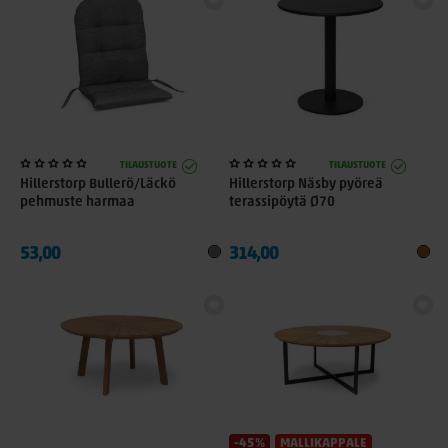
TILAUSTUOTE
TILAUSTUOTE
Hillerstorp Bullerö/Läckö
Hillerstorp Näsby pyöreä
pehmuste harmaa
terassipöytä Ø70
53,00
314,00
-45%
MALLIKAPPALE