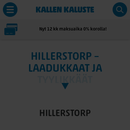
Nyt 12 kk maksuaika 0% korolla!
HILLERSTORP –
LAADUKKAAT JA
TYYLIKKÄÄT
PUUTARHAKALUSTEET
ULKOTILOIHIN
HILLERSTORP
Hillerstorp
on yksi Pohjoismaiden tunnetuimmista
ulkokalustevalmistajista, joka yhdistää käytännöllisyyden,