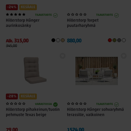
-24%
KESÄALE
TILAUSTUOTE
TILAUSTUOTE
Hillerstorp Hånger
Hillerstorp Torpet
aurinkosänky
puutarharyhmä
315,00
880,00
Alk.
345,00
-28%
KESÄALE
VARASTOSSA
TILAUSTUOTE
Hillerstorp pihakeinun/tuolin
Hillerstorp Hånger sohvaryhmä
pehmuste Texas beige
terassille, valkoinen
79,00
1524,00