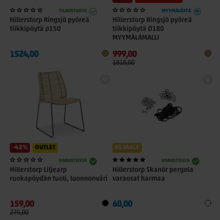
TILAUSTUOTE
MYYMÄLÄSTÄ
Hillerstorp Ringsjö pyöreä
Hillerstorp Ringsjö pyöreä
tiikkipöytä ø150
tiikkipöytä Ø180
MYYMÄLÄMALLI
1524,00
999,00
1818,00
-42%
OUTLET
KESÄALE
VARASTOSSA
VARASTOSSA
Hillerstorp Liljearp
Hillerstorp Skanör pergola
ruokapöydän tuoli, luonnonväri
varaosat harmaa
159,00
60,00
275,00