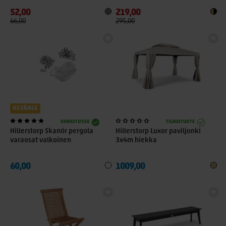
52,00
219,00
66,00
295,00
KESÄALE
VARASTOSSA
TILAUSTUOTE
Hillerstorp Skanör pergola
Hillerstorp Luxor paviljonki
varaosat valkoinen
3x4m hiekka
60,00
1009,00