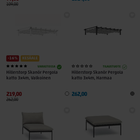
109,00
-16%
KESÄALE
VARASTOSSA
TILAUSTUOTE
Hillerstorp Skanör Pergola
Hillerstorp Skanör Pergola
katto 3x4m, Valkoinen
katto 3x4m, Harmaa
219,00
262,00
262,00