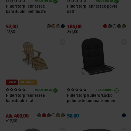
VARASTOSSA
VARASTOSSA
Hillerstorp Tennessee
Hillerstorp Tennessee pöytä
kansituolin pehmuste
ø50
52,00
185,00
72,50
241,00
-24%
KESÄALE
VARASTOSSA
TILAUSTUOTE
Hillerstorp Tennessee
Hillerstorp Bullero/Läckö
kansituoli + rahi
pehmuste tummansininen
400,00
50,00
Alk.
618,00