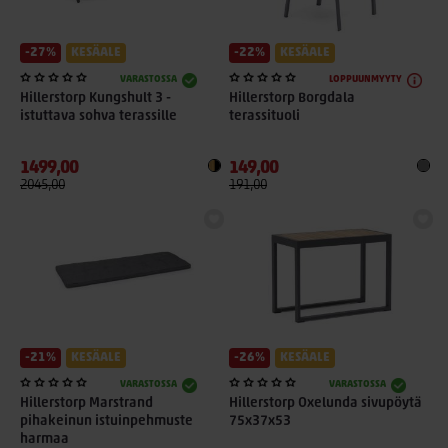
-27%
KESÄALE
-22%
KESÄALE
VARASTOSSA
LOPPUUNMYYTY
Hillerstorp Kungshult 3 -
Hillerstorp Borgdala
istuttava sohva terassille
terassituoli
1499,00
149,00
2045,00
191,00
-21%
KESÄALE
-26%
KESÄALE
VARASTOSSA
VARASTOSSA
Hillerstorp Marstrand
Hillerstorp Oxelunda sivupöytä
pihakeinun istuinpehmuste
75x37x53
harmaa