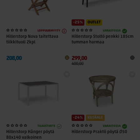
-25%
OUTLET
LOPPUUNMYYTY
VARASTOSSA
Hillerstorp Nova taitettava
Hillerstorp Stoltö penkki 185cm
tiikkituoli 2kpl
tumman harmaa
208,00
299,00
400,00
-24%
KESÄALE
TILAUSTUOTE
VARASTOSSA
Hillerstorp Hånger pöytä
Hillerstorp Praktö pöytä Ø50
80x140 valkoinen