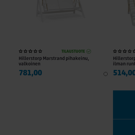
TILAUSTUOTE
Hillerstorp Marstrand pihakeinu,
Hillerstor
valkoinen
ilman run
781,00
514,0