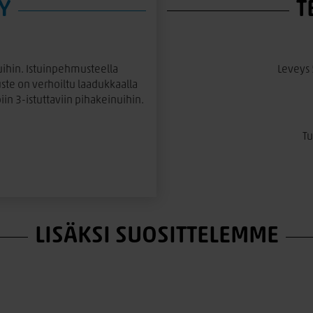
Y
T
uihin. Istuinpehmusteella
Leveys 
te on verhoiltu laadukkaalla
in 3-istuttaviin pihakeinuihin.
Tu
LISÄKSI SUOSITTELEMME