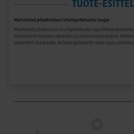
TUOTE-ESITTEL
Marstrand pihakeinun istuinpehmuste taupe
Marstrand pihakeinun istuinpehmuste sopii Marstrand kein
viimeistelet keinun ulkonäön ja istuinmukavuuden. Pehmus
polyesteri-kankaalla. Keinun pehmuste sopii myös yleisimpi