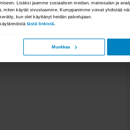
iseen. Lisäksi jaamme sosiaalisen median, mainosalan ja analy
n tai jätä kysymyksesi, niin vastaamme. Katso millaisia arvosteluit
, miten käytät sivustoamme. Kumppanimme voivat yhdistää näitä t
Valitse osio:
n kerätty, kun olet käyttänyt heidän palvelujaan.
akäytännöistä
tästä linkistä
.
Muokkaa
e taupe