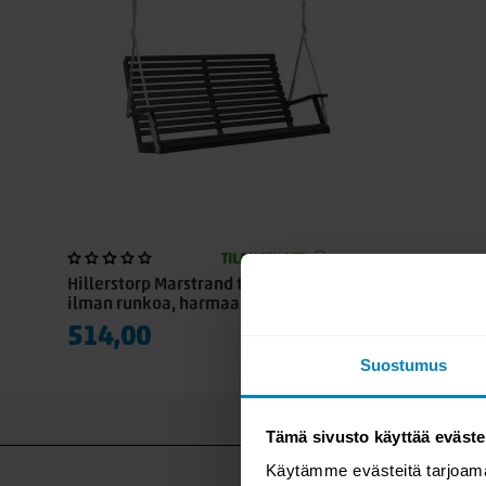
TILAUSTUOTE
Hillerstorp Marstrand terassikeinu
ilman runkoa, harmaa
514,00
Suostumus
K
Tämä sivusto käyttää eväste
Käytämme evästeitä tarjoama