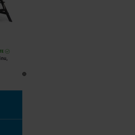
TE
inu,