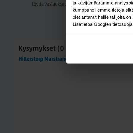
ja kävijämäärämme analysoim
Löydä vastaukset tuotteeseen liittyviin kysymyksii
kumppaneillemme tietoja siitä
olet antanut heille tai joita o
Lisätietoa Googlen tietosuoj
Kysymykset (0 kpl)
Hillerstorp Marstrand pihakeinun istuinpehmust