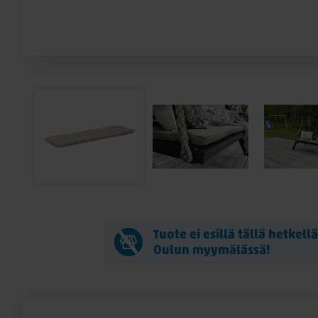
Tuote ei esillä tällä hetkell
Oulun myymälässä!