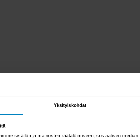
Yksityiskohdat
YSYMYKSET / TUOTEARVOSTEL
itä
mme sisällön ja mainosten räätälöimiseen, sosiaalisen median