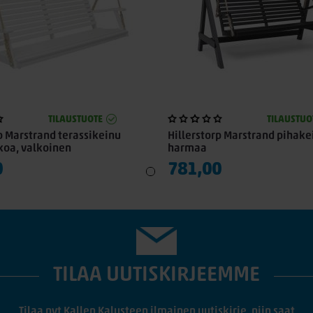
TILAUSTUOTE
TILAUSTUO
p Marstrand terassikeinu
Hillerstorp Marstrand pihake
koa, valkoinen
harmaa
0
781,00
TILAA UUTISKIRJEEMME
Tilaa nyt Kallen Kalusteen ilmainen uutiskirje, niin saat