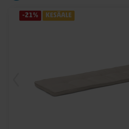
-21%
KESÄALE