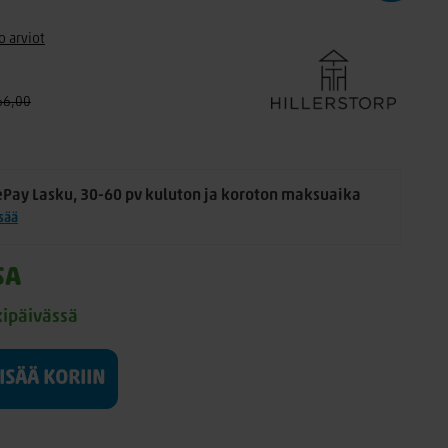
o arviot
66,00
ePay Lasku, 30-60 pv kuluton ja koroton maksuaika
isää
SA
kipäivässä
LISÄÄ KORIIN