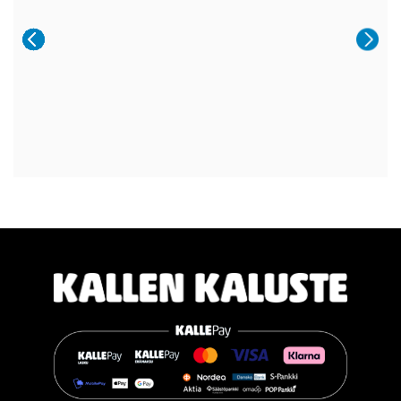
Aeris on näyttävä valinta niin arkeen kuin suurempiinkin
illallisiin.
#casøfurniture #oulu #tammihuonekalu #sisustus
#kallenkaluste