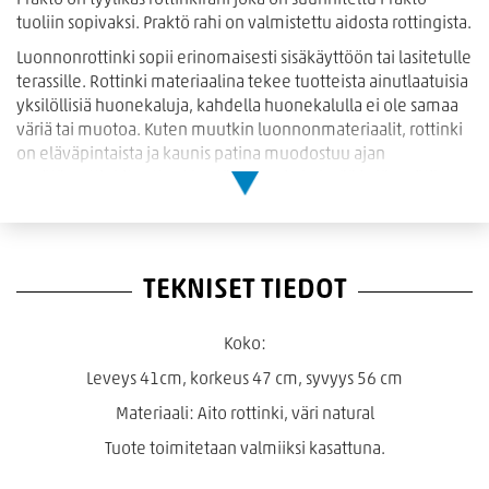
Praktö on tyylikäs rottinkirahi joka on suunniteltu Praktö
tuoliin sopivaksi. Praktö rahi on valmistettu aidosta rottingista.
Luonnonrottinki sopii erinomaisesti sisäkäyttöön tai lasitetulle
terassille. Rottinki materiaalina tekee tuotteista ainutlaatuisia
yksilöllisiä huonekaluja, kahdella huonekalulla ei ole samaa
väriä tai muotoa. Kuten muutkin luonnonmateriaalit, rottinki
on eläväpintaista ja kaunis patina muodostuu ajan
myötä.Rottinkituotteet kestävät hyvin kylmää ja lämpötilan
vaihteluita joten rottinki tuotteita voi pitää ulkotiloissa
kunhan se on suojattu suoraan sateelta. Rottinkituotteet ovat
kauniita ja pitkäikäisiä kestävän materiaalinsa puolesta mutta
tuotteiden punoskohdat voivat olla arkoja suorille teräville
TEKNISET TIEDOT
iskuille ja kolhuille.
Koko:
Leveys 41cm, korkeus 47 cm, syvyys 56 cm
Materiaali: Aito rottinki, väri natural
Tuote toimitetaan valmiiksi kasattuna.