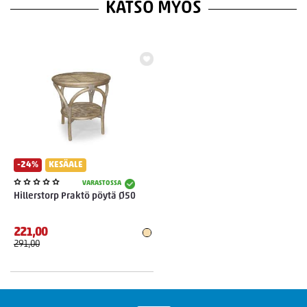
KATSO MYÖS
-24%
KESÄALE
VARASTOSSA
Hillerstorp Praktö pöytä Ø50
221,00
291,00