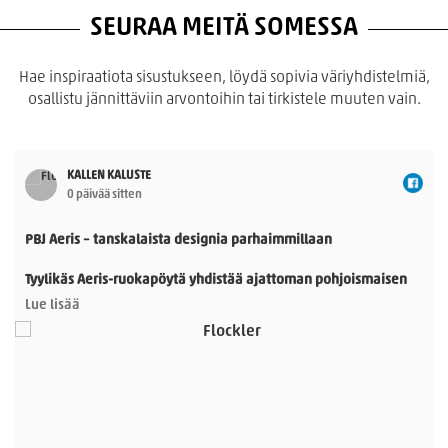
SEURAA MEITÄ SOMESSA
Hae inspiraatiota sisustukseen, löydä sopivia väriyhdistelmiä,
osallistu jännittäviin arvontoihin tai tirkistele muuten vain.
KALLEN KALUSTE
0 päivää sitten
PBJ Aeris – tanskalaista designia parhaimmillaan
Tyylikäs Aeris-ruokapöytä yhdistää ajattoman pohjoismaisen
muotoilun ja käytännöllisyyden. Morten Svendsenin
Lue lisää
suunnittelemassa pöydässä on kauniisti muotoillut
massiivitammijalat ja useita laadukkaita kansivaihtoehtoja.
Pöytä sopii 8–14 hengelle, ja sitä voidaan jatkaa yhdellä tai
kahdella jatkolevyllä. Saatavana Fenix- ja HPL-laminaatilla
sekä upeilla tammiviilu- ja pähkinäsävyisillä pinnoilla.