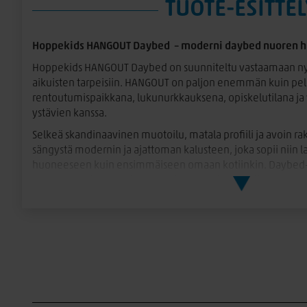
TUOTE-ESITTEL
Hoppekids HANGOUT Daybed – moderni daybed nuoren 
Hoppekids HANGOUT Daybed on suunniteltu vastaamaan ny
aikuisten tarpeisiin. HANGOUT on paljon enemmän kuin pelk
rentoutumispaikkana, lukunurkkauksena, opiskelutilana ja 
ystävien kanssa.
Selkeä skandinaavinen muotoilu, matala profiili ja avoin 
sängystä modernin ja ajattoman kalusteen, joka sopii niin 
huoneeseen kuin ensimmäiseen omaan kotiinkin. Daybed-t
mukavan paikan sekä nukkumiseen että päivittäiseen oles
Sängyn etureunaan integroitu hyllyratkaisu tuo käytännöllistä 
sisustusesineille, elektroniikalle ja säilytyslaatikoille. Näin 
käden ulottuvilla ja huone siistinä.
Avoin rakenne mahdollistaa myös lisäsäilytyksen sängyn al
erilaiset säilytyslaatikot, mikä tekee siitä erinomaisen rat
HANGOUT valmistetaan Hoppekidsin omalla tehtaalla Latvia