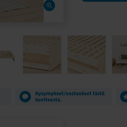
ä
Kysymykset/vastaukset tästä
tuotteesta.