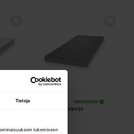
Aina edullinen
Tietoja
TE
VARASTOSSA
x15cm
Rollo vaahtomuovipatja
79,00
 ominaisuuksien tukemiseen