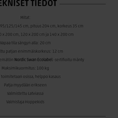
EKNISET TIEDOT
Mitat:
 95/125/145 cm, pituus 204 cm, korkeus 35 cm
0 x 200 cm, 120 x 200 cm ja 140 x 200 cm
Vapaa tila sängyn alla: 20 cm
eltu patjan enimmäiskorkeus: 12 cm
elemätön
Nordic Swan Ecolabel
-sertifioitu mänty
Maksimikuormitus: 100 kg
 toimitetaan osissa, helppo kasaus
Patja myydään erikseen
Valmistettu Latviassa
Valmistaja Hoppekids