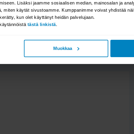
iseen. Lisäksi jaamme sosiaalisen median, mainosalan ja analy
, miten käytät sivustoamme. Kumppanimme voivat yhdistää näitä t
itu mänty
YSYMYKSET / TUOTEARVOSTEL
n kerätty, kun olet käyttänyt heidän palvelujaan.
akäytännöistä
tästä linkistä
.
n tai jätä kysymyksesi, niin vastaamme. Katso millaisia arvosteluit
Valitse osio:
 mukavuutta, säilytystilaa ja
Muokkaa
rki, lepo ja vapaa-aika
ualiuoksella. Vältä voimakkaita
 luonnolliset sävyvaihtelut,
että. Nämä luonnolliset
teessa tai pinnassa ajan myötä