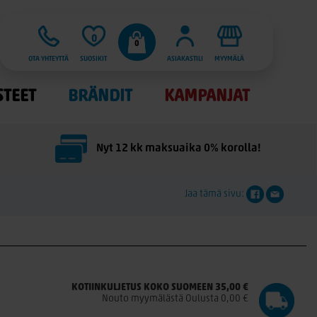
0
0
OTA YHTEYTTÄ
SUOSIKIT
ASIAKASTILI
MYYMÄLÄ
STEET
BRÄNDIT
KAMPANJAT
Nyt 12 kk maksuaika 0% korolla!
Jaa tämä sivu:
KOTIINKULJETUS KOKO SUOMEEN 35,00 €
Nouto myymälästä Oulusta 0,00 €