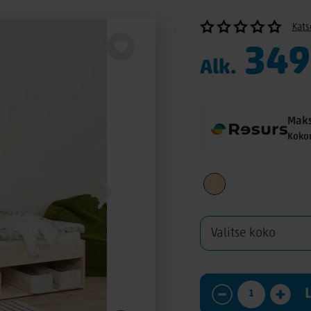
Kats
349
Alk.
Maks
Koko