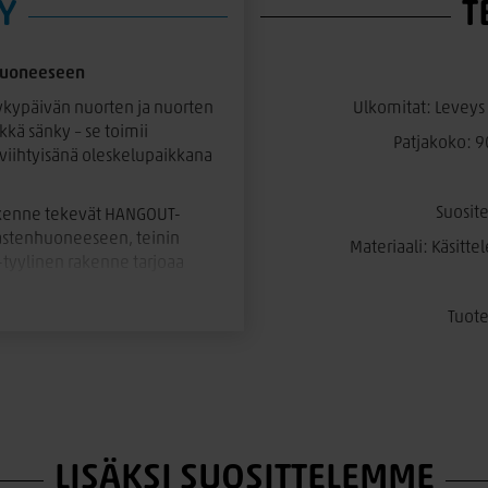
Y
T
huoneeseen
kypäivän nuorten ja nuorten
Ulkomitat: Leveys
kä sänky – se toimii
Patjakoko: 9
viihtyisänä oleskelupaikkana
Suosit
rakenne tekevät HANGOUT-
lastenhuoneeseen, teinin
Materiaali: Käsitt
yylinen rakenne tarjoaa
keluun.
Tuote
säilytystilaa kirjoille,
tärkeät tavarat pysyvät helposti
la. Sängyn alle mahtuvat
kaisun pienempiinkin huoneisiin.
ssa laadukkaasta
LISÄKSI SUOSITTELEMME