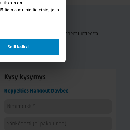
tiikka-alan
ietoja muihin tietoihin, joita
UT
a tämän tuotteen ostaneet ovat antaneet tuotteesta.
Salli kaikki
Kysy kysymys
Hoppekids Hangout Daybed