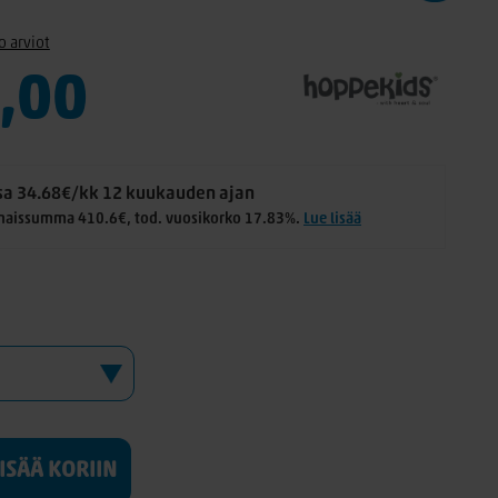
o arviot
,00
a 34.68€/kk 12 kuukauden ajan
naissumma 410.6€, tod. vuosikorko 17.83%.
Lue lisää
LISÄÄ KORIIN