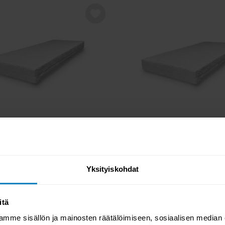
-23%
VARASTOSSA
VARASTOS
orypatja 80x200x15cm
Uinu Memorypatja 90x200x
Yksityiskohdat
0
329,00
426,00
itä
mme sisällön ja mainosten räätälöimiseen, sosiaalisen median