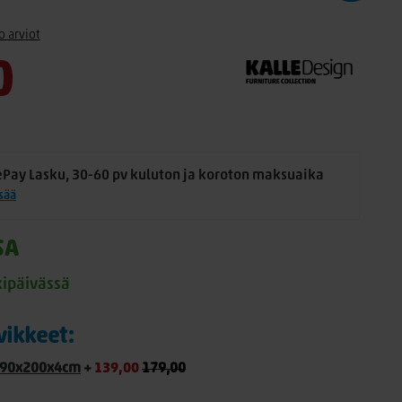
o arviot
0
ePay Lasku, 30-60 pv kuluton ja koroton maksuaika
isää
SA
kipäivässä
rvikkeet:
, 90x200x4cm
+
139,00
179,00