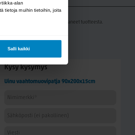
tiikka-alan
UT
ietoja muihin tietoihin, joita
a tämän tuotteen ostaneet ovat antaneet tuotteesta.
Salli kaikki
Kysy kysymys
Uinu vaahtomuovipatja 90x200x15cm