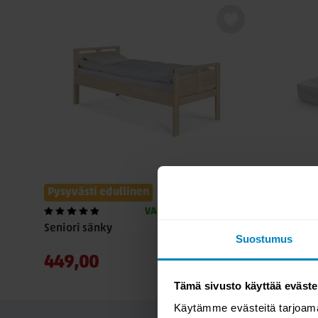
Pysyvästi edullinen
-21%
VARASTOSSA
Seniori sänky
Uinu Mem
Suostumus
449,00
299,0
379,00
Tämä sivusto käyttää eväste
Käytämme evästeitä tarjoama