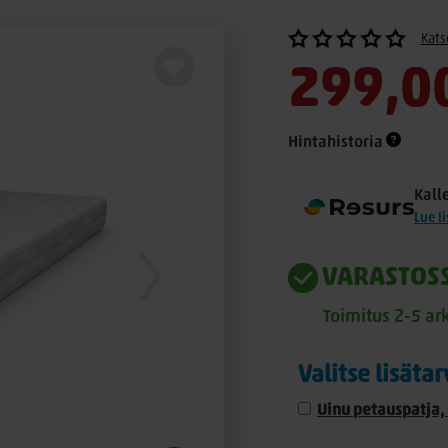
Kats
299,0
Hintahistoria
Kall
Lue l
VARASTOS
Toimitus 2-5 ar
Valitse lisäta
Uinu petauspatja