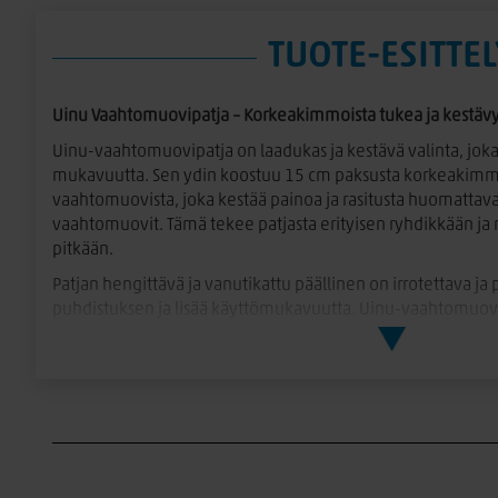
TUOTE-ESITTEL
Uinu Vaahtomuovipatja – Korkeakimmoista tukea ja kestävy
Uinu-vaahtomuovipatja on laadukas ja kestävä valinta, joka
mukavuutta. Sen ydin koostuu 15 cm paksusta korkeakimm
vaahtomuovista, joka kestää painoa ja rasitusta huomattava
vaahtomuovit. Tämä tekee patjasta erityisen ryhdikkään ja
pitkään.
Patjan hengittävä ja vanutikattu päällinen on irrotettava ja
puhdistuksen ja lisää käyttömukavuutta. Uinu-vaahtomuovip
niille, jotka arvostavat kestävää, mutta miellyttävän tukev