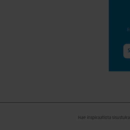
E
Hae inspiraatiota sisustuks