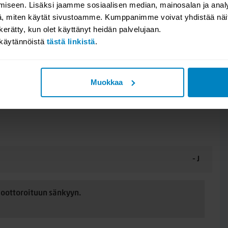
iseen. Lisäksi jaamme sosiaalisen median, mainosalan ja analy
YSYMYKSET / TUOTEARVOSTEL
, miten käytät sivustoamme. Kumppanimme voivat yhdistää näitä t
n kerätty, kun olet käyttänyt heidän palvelujaan.
n tai jätä kysymyksesi, niin vastaamme. Katso millaisia arvosteluit
akäytännöistä
tästä linkistä
.
Valitse osio:
Muokkaa
- J
moottoroituun sänkyyn.