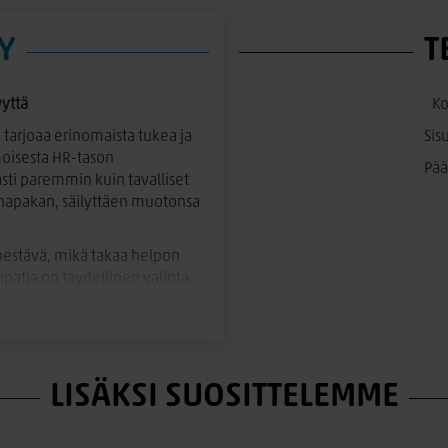
Y
T
yttä
Ko
 tarjoaa erinomaista tukea ja
Sis
oisesta HR-tason
Pää
sti paremmin kuin tavalliset
 napakan, säilyttäen muotonsa
 pestävä, mikä takaa helpon
atja on täydellinen valinta
aa nukkumisalustaa.
LISÄKSI SUOSITTELEMME