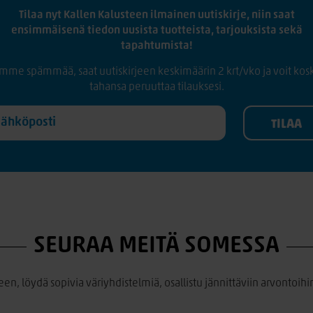
Tilaa nyt Kallen Kalusteen ilmainen uutiskirje, niin saat
ensimmäisenä tiedon uusista tuotteista, tarjouksista sekä
tapahtumista!
mme spämmää, saat uutiskirjeen keskimäärin 2 krt/vko ja voit kos
tahansa peruuttaa tilauksesi.
SEURAA MEITÄ SOMESSA
een, löydä sopivia väriyhdistelmiä, osallistu jännittäviin arvontoihin