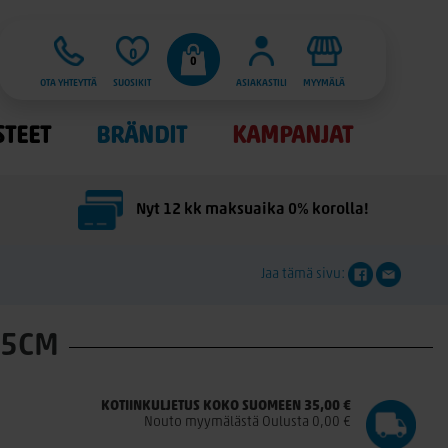
0
0
OTA YHTEYTTÄ
SUOSIKIT
ASIAKASTILI
MYYMÄLÄ
STEET
BRÄNDIT
KAMPANJAT
Nyt 12 kk maksuaika 0% korolla!
Jaa tämä sivu:
15CM
KOTIINKULJETUS KOKO SUOMEEN 35,00 €
Nouto myymälästä Oulusta 0,00 €