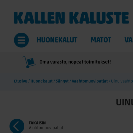
HUONEKALUT
MATOT
VA
Oma varasto, nopeat toimitukset!
Etusivu
/
Huonekalut
/
Sängyt
/
Vaahtomuovipatjat
/
Uinu vaaht
UIN
TAKAISIN
Vaahtomuovipatjat