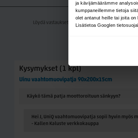
ja kävijämäärämme analysoim
K
kumppaneillemme tietoja siitä
olet antanut heille tai joita o
Löydä vastaukset tuotteeseen liittyviin kysymyksii
Lisätietoa Googlen tietosuoj
Kysymykset (1 kpl)
Uinu vaahtomuovipatja 90x200x15cm
Käykö tämä patja moottoroituun sänkyyn?
Hei J, UniQ vaahtomuovipatja sopii hyvin myös 
- Kallen Kaluste verkkokauppa