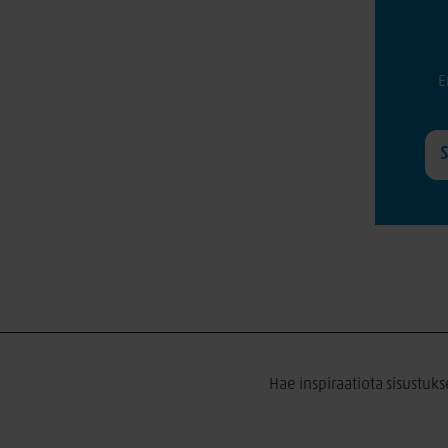
E
Hae inspiraatiota sisustuks