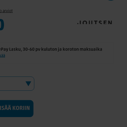
o arviot
0
ePay Lasku, 30-60 pv kuluton ja koroton maksuaika
isää
LISÄÄ KORIIN