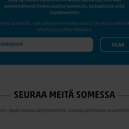
Tilaa nyt Kallen Kalusteen ilmainen uutiskirje, niin saat
ensimmäisenä tiedon uusista tuotteista, tarjouksista sekä
tapahtumista!
mme spämmää, saat uutiskirjeen keskimäärin 2 krt/vko ja voit kos
tahansa peruuttaa tilauksesi.
SEURAA MEITÄ SOMESSA
een, löydä sopivia väriyhdistelmiä, osallistu jännittäviin arvontoihin