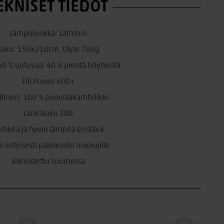
EKNISET TIEDOT
Lämpöluokka: Lämmin
Koko: 150x210cm, täyte 700g
 60 % untuvaa, 40 % pientä höyhentä
Fill Power 600+
llinen: 100 % puuvillakambriikki
Lankaluku 280
hkea ja hyvin lämpöä eristävä
i erityisesti paleleville nukkujille
Valmistettu Suomessa