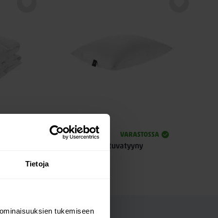
SA
VARASTOSSA
iileä
Joutsen Suoja untuvatyyny
Tietoja
99,00
Alk.
 ominaisuuksien tukemiseen
UT