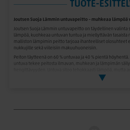
TUOTE-ESITTEL
Joutsen Suoja Lämmin untuvapeitto – muhkeaa lämpöä vi
Joutsen Suoja Lämmin untuvapeitto on täydellinen valinta 
lämpöä, kuohkeaa untuvan tuntua ja miellyttävän tasaista
malliston lämpimin peitto tarjoaa ihanteelliset olosuhteet er
nukkujille sekä viileisiin makuuhuoneisiin.
Peiton täytteenä on 60 % untuvaa ja 40 % pientä höyhentä. 
untuva tekee peitosta ilmavan, muhkean ja lämpimän säily
hengittävyyden. Untuva sitoo tehokkaasti lämpöä, mutta a
miellyttävää ja tasaista nukkumisympäristöä koko yön ajan.
Päällinen on valmistettu pehmeästä ja kestävästä 100 % puu
miellyttävältä ihoa vasten ja siirtää kosteutta tehokkaasti.
peitosta raikkaan ja miellyttävän käyttää ympäri vuoden.
Joutsen Suoja Lämmin untuvapeitto tarjoaa aidon untuvap
pitkäikäisyyden ja laadun. Se on erinomainen valinta, kun
uneen ja mukavampiin öihin.
Ominaisuudet