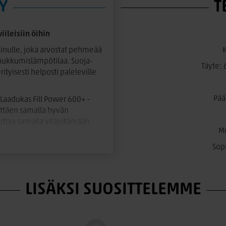
Y
T
ileisiin öihin
sinulle, joka arvostat pehmeää
 nukkumislämpötilaa. Suoja-
Täyte:
ityisesti helposti paleleville
Pää
Laadukas Fill Power 600+ -
ttäen samalla hyvän
uttaa samalla ylläpitämään
Mu
Sopi
villakambriikista, joka tuntuu
 Luonnonmateriaalit tekevät
LISÄKSI SUOSITTELEMME
eiton ylellisen pehmeyden,
 haluat panostaa parempaan