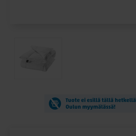
Tuote ei esillä tällä hetkell
Oulun myymälässä!