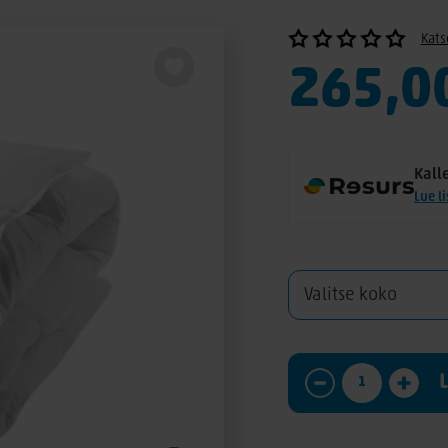
Kats
265,0
Kall
Lue l