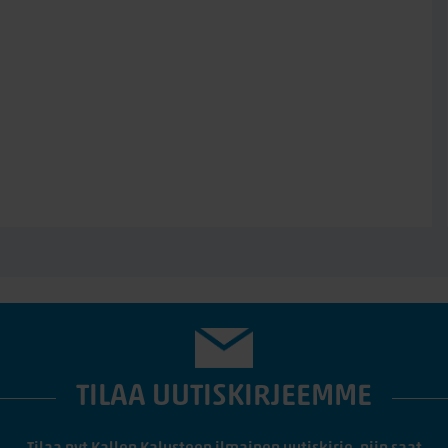
lassa lämpötilassa.
otta untuva jakautuu tasaisesti
spallojen kanssa. Mikäli
a ilmavasti huoneenlämmössä
 tai säilytystä, sillä untuva voi
t untuvapeittojen ja
den ja miellyttävän
TILAA UUTISKIRJEEMME