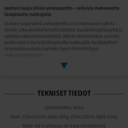
Joutsen Suoja Viileä untuvapeitto – raikasta mukavuutta
lämpimälle nukkujalle
Joutsen Suoja Viileä untuvapeitto on erinomainen valinta
sinulle, joka arvostat kevyttä lämpöä, hyvää hengittävyyttä ja
raikasta nukkumisympäristöä. Viileän lämpöluokan ansiosta
peitto sopii erityisesti lämpimälle nukkujalle, kesäkäyttöön
tai ympärivuotiseksi peitoksi hyvin lämmitettyyn
makuuhuoneeseen.
Peiton täytteenä on 60 % untuvaa ja 40 % pientä höyhentä.
Laadukas Fill Power 600+ -untuva tekee peitosta ilmavan,
mukautuvan ja miellyttävän kevyen. Hengittävän
rakenteensa ansiosta peitto siirtää kosteutta tehokkaasti ja
auttaa ylläpitämään miellyttävää nukkumislämpötilaa koko
TEKNISET TIEDOT
yön ajan.
Päällinen on valmistettu pehmeästä ja kestävästä 100 %
Lämpöluokka: Viileä
puuvillakambriikista. Luonnonmateriaalit tuntuvat
Koot: 150x210cm, täyte 300g, 220x220cm, täyte 450g
miellyttäviltä ihoa vasten ja tukevat terveellistä
nukkumisympäristöä.
Täyte: 60 % untuvaa, 40 % pientä höyhentä