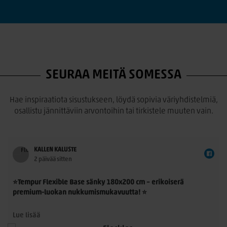
SEURAA MEITÄ SOMESSA
Hae inspiraatiota sisustukseen, löydä sopivia väriyhdistelmiä,
osallistu jännittäviin arvontoihin tai tirkistele muuten vain.
KALLEN KALUSTE
2 päivää sitten
⭐Tempur Flexible Base sänky 180x200 cm – erikoiserä
premium-luokan nukkumismukavuutta! ⭐
Tempur Flexible Base 180x200 cm on laadukas
Lue lisää
jenkkisänkykokonaisuus, jossa yhdistyvät TEMPUR®-