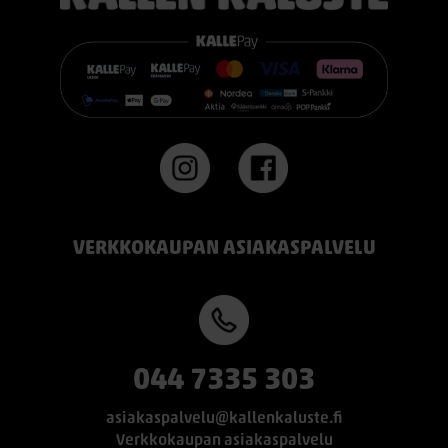
👉 Katso lisää:
https://www.kallenkaluste.fi/fi/product/43292/tempur-
flexible-base-sanky-180x200-21-cm-patjalla
#TEMPUR #sänky #oulu #paremmatunet #nukkumisergonomia
VERKKOKAUPAN ASIAKASPALVELU
044 7335 303
asiakaspalvelu@kallenkaluste.fi
Verkkokaupan asiakaspalvelu