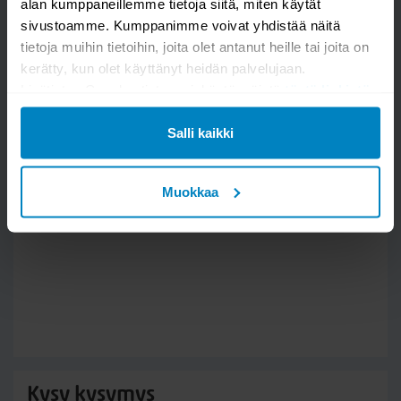
alan kumppaneillemme tietoja siitä, miten käytät
Varmista aina, että tuote on täysin kuiva ennen käyttöönottoa
sivustoamme. Kumppanimme voivat yhdistää näitä
tai säilytystä, sillä untuva voi sisältä olla vielä kosteaa, vaikka
tietoja muihin tietoihin, joita olet antanut heille tai joita on
kangas tuntuisi kuivalta.
kerätty, kun olet käyttänyt heidän palvelujaan.
Vinkki
Lisätietoa Googlen tietosuojakäytännöistä
tästä linkistä
.
Säännöllinen tuuletus, pöyhiminen ja oikea pesu pidentävät
untuvapeittojen ja untuvatyynyjen käyttöikää sekä säilyttävät
Salli kaikki
niiden kuohkeuden ja miellyttävän nukkumismukavuuden
vuosiksi eteenpäin.
Muokkaa
Kysy kysymys