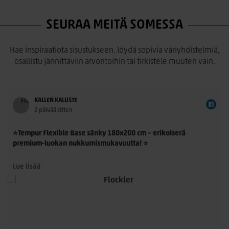
SEURAA MEITÄ SOMESSA
Hae inspiraatiota sisustukseen, löydä sopivia väriyhdistelmiä,
osallistu jännittäviin arvontoihin tai tirkistele muuten vain.
KALLEN KALUSTE
2 päivää sitten
⭐Tempur Flexible Base sänky 180x200 cm – erikoiserä
premium-luokan nukkumismukavuutta! ⭐
Tempur Flexible Base 180x200 cm on laadukas
Lue lisää
jenkkisänkykokonaisuus, jossa yhdistyvät TEMPUR®-
n
materiaalin ainutlaatuinen paineenpoisto, moderni muotoilu
ja ensiluokkainen käyttömukavuus. Nyt saatavilla rajoitettu
erikoiserä – erinomainen mahdollisuus hankkia aito TEMPUR®-
sänky poikkeuksellisen edulliseen hintaan.