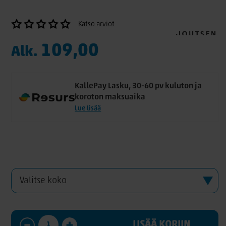
Katso arviot
109,00
Alk.
KallePay Lasku, 30-60 pv kuluton ja
koroton maksuaika
Lue lisää
LISÄÄ KORIIN