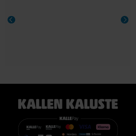
Sängyn mukana toimitetaan 21 cm korkea TEMPUR PRO®
SmartCool™ -patja, joka mukautuu tarkasti kehon painon,
lämmön ja muotojen mukaan. Patja vähentää painetta, tukee
selkärankaa ergonomisesti ja auttaa vähentämään yön
aikaista kääntyilyä, mikä edistää levollisempaa unta.
Voit valita kahdesta eri tuntumasta juuri itsellesi sopivan
vaihtoehdon:
TEMPUR PRO® Medium tarjoaa tasapainoisen yhdistelmän
pehmeää mukautuvuutta ja ergonomista tukea. Se sopii
erinomaisesti useimmille nukkujille.
TEMPUR PRO® Firm tarjoaa napakamman tuntuman ja
voimakkaamman tuen. Se on erinomainen valinta sinulle, joka
pidät jämäkästä nukkuma-alustasta.
👉 Katso lisää:
https://www.kallenkaluste.fi/fi/product/43292/tempur-
flexible-base-sanky-180x200-21-cm-patjalla
#TEMPUR #sänky #oulu #paremmatunet #nukkumisergonomia