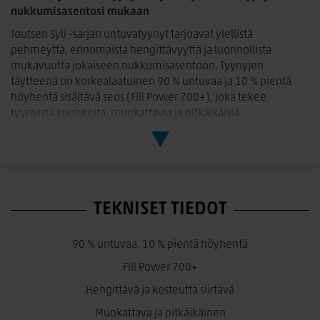
nukkumisasentosi mukaan
Joutsen Syli -sarjan untuvatyynyt tarjoavat ylellistä
pehmeyttä, erinomaista hengittävyyttä ja luonnollista
mukavuutta jokaiseen nukkumisasentoon. Tyynyjen
täytteenä on korkealaatuinen 90 % untuvaa ja 10 % pientä
höyhentä sisältävä seos (Fill Power 700+), joka tekee
tyynyistä kuohkeita, muokattavia ja pitkäikäisiä.
Tyynyjen päällinen on pehmeää ja hengittävää 100 %
puuvillakambriikkia, joka tuntuu miellyttävältä ihoa vasten ja
auttaa ylläpitämään raikasta nukkumisympäristöä.
Syli pehmeä ja matala untuvatyyny
TEKNISET TIEDOT
Pehmeä ja matala tyyny sopii erityisesti vatsallaan nukkuville
sekä lapsille. Kevyt ja helposti muokattava tyyny ei nosta
päätä liikaa, mikä auttaa pitämään niskan luonnollisessa
90 % untuvaa, 10 % pientä höyhentä
asennossa.
Fill Power 700+
Nukkumisasento: vatsallaan
Hengittävä ja kosteutta siirtävä
Koko: 50x60 cm
Muokattava ja pitkäikäinen
Täytteen määrä: 250 g