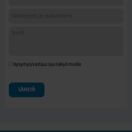
vuosiksi eteenpäin.
Kysymys/vastaus saa näkyä muille
LÄHETÄ